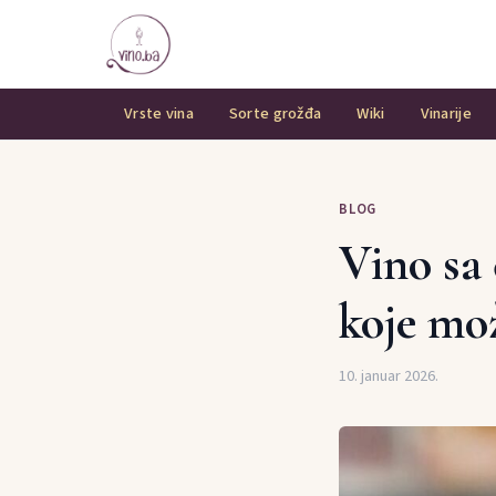
Vrste vina
Sorte grožđa
Wiki
Vinarije
BLOG
Vino sa 
koje mož
10. januar 2026.