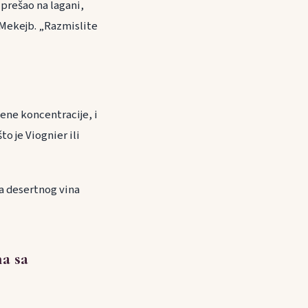
prešao na lagani,
 Mekejb. „Razmislite
ene koncentracije, i
o je Viognier ili
va desertnog vina
a sa