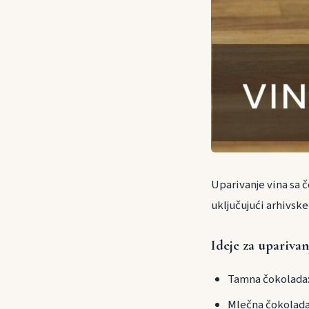
Uparivanje vina sa č
uključujući arhivsk
Ideje za upariva
Tamna čokolada:
Mlečna čokolada: