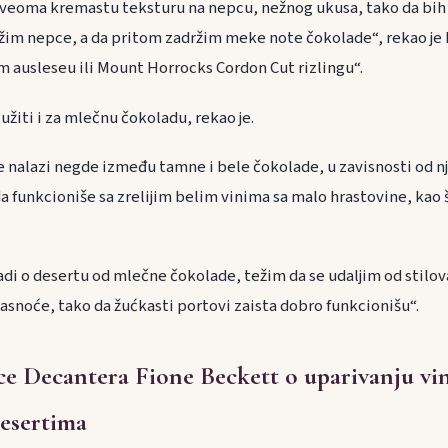
veoma kremastu teksturu na nepcu, nežnog ukusa, tako da bih 
vežim nepce, a da pritom zadržim meke note čokolade“, rekao je
ausleseu ili Mount Horrocks Cordon Cut rizlingu“.
žiti i za mlečnu čokoladu, rekao je.
 nalazi negde između tamne i bele čokolade, u zavisnosti od nj
 funkcioniše sa zrelijim belim vinima sa malo hrastovine, kao št
radi o desertu od mlečne čokolade, težim da se udaljim od stilo
masnoće, tako da žućkasti portovi zaista dobro funkcionišu“.
ce Decantera Fione Beckett o uparivanju vin
esertima