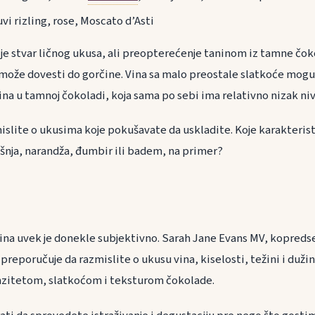
vi rizling, rose, Moscato d’Asti
 je stvar ličnog ukusa, ali preopterećenje taninom iz tamne čok
može dovesti do gorčine. Vina sa malo preostale slatkoće mog
na u tamnoj čokoladi, koja sama po sebi ima relativno nizak niv
slite o ukusima koje pokušavate da uskladite. Koje karakteris
rešnja, narandža, đumbir ili badem, na primer?
vina uvek je donekle subjektivno. Sarah Jane Evans MV, kopred
reporučuje da razmislite o ukusu vina, kiselosti, težini i dužini,
nzitetom, slatkoćom i teksturom čokolade.