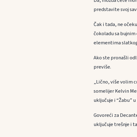
Da, možda ćete mora
predstavite svoj sav
Čak i tada, ne očeku
čokoladu sa bujnim 
elementima slatkog
Ako ste pronašli od
previše.
„Lično, više volim 
somelijer Kelvin Me
uključuje i “Žabu” 
Govoreći za Decante
uključuje trešnje i 