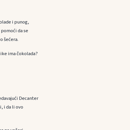
olade i punog,
u pomoći da se
o šećera.
tike ima čokolada?
sedavajući Decanter
 i da li ovo