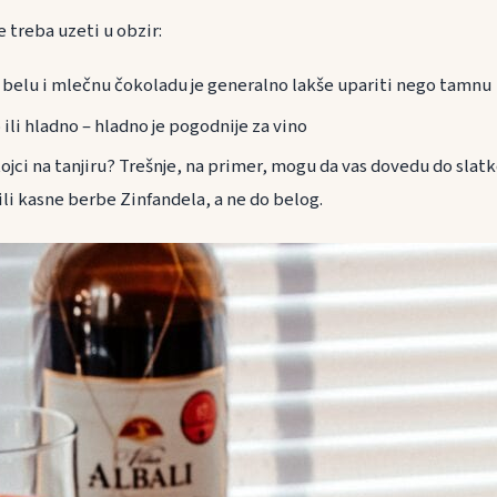
e treba uzeti u obzir:
 belu i mlečnu čokoladu je generalno lakše upariti nego tamnu
lo ili hladno – hladno je pogodnije za vino
stojci na tanjiru? Trešnje, na primer, mogu da vas dovedu do slat
li kasne berbe Zinfandela, a ne do belog.