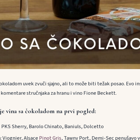
okoladom uvek zvuči sjajno, ali to može biti težak posao. Evo in
e komentare stručnjaka za hranu i vino Fione Beckett.
nje vina sa čokoladom na prvi pogled:
 PKS Sherry, Barolo Chinato, Baniuls, Dolcetto
 Viognier, Alsace
Pinot Gris
, Tawny Port, Demi-Sec penušavo 