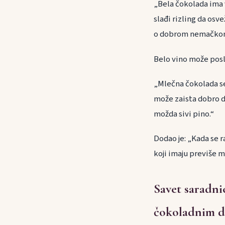
„Bela čokolada ima 
slađi rizling da os
o dobrom nemačkom 
Belo vino može poslu
„Mlečna čokolada se
može zaista dobro da
možda sivi pino.“
Dodao je: „Kada se 
koji imaju previše 
Savet saradni
čokoladnim d