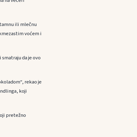
ma na večeri
u tamnu ili mlečnu
pekmezastim voćem i
 smatraju da je ovo
okoladom“, rekao je
ndlinga, koji
oji pretežno