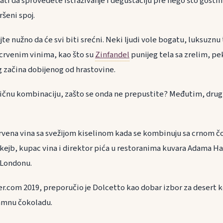
ti da sprovedete istraživanje i degustaciju pre nego što gosti
ršeni spoj.
jte nužno da će svi biti srećni. Neki ljudi vole bogatu, luksuzn
crvenim vinima, kao što su
Zinfandel
punijeg tela sa zrelim, 
 začina dobijenog od hrastovine.
ličnu kombinaciju, zašto se onda ne prepustite? Međutim, drugi
crvena vina sa svežijom kiselinom kada se kombinuju sa crnom č
kejb, kupac vina i direktor pića u restoranima kuvara Adama Ha
u Londonu.
r.com 2019, preporučio je Dolcetto kao dobar izbor za desert k
tamnu čokoladu.