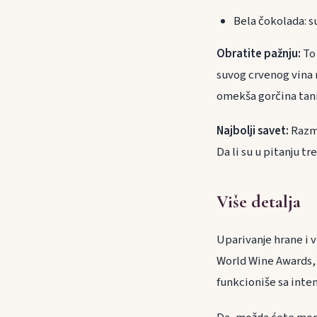
Bela čokolada: su
Obratite pažnju:
To
suvog crvenog vina 
omekša gorčina tani
Najbolji savet:
Razmi
Da li su u pitanju t
Više detalja
Uparivanje hrane i 
World Wine Awards, p
funkcioniše sa inte