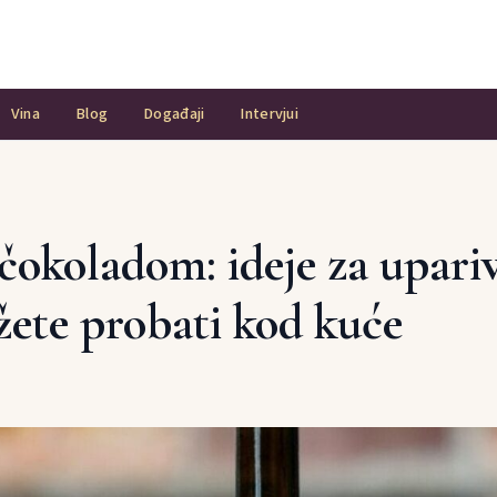
Vina
Blog
Događaji
Intervjui
čokoladom: ideje za upari
ete probati kod kuće