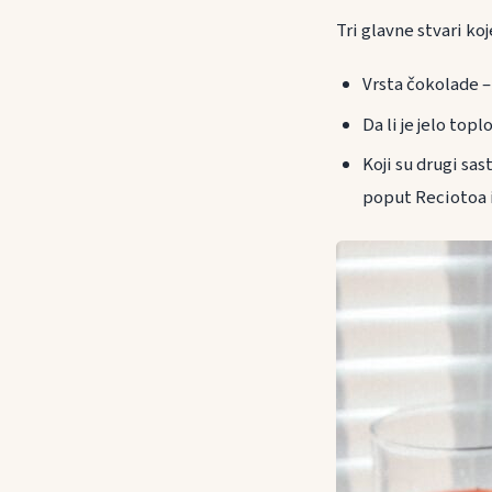
Tri glavne stvari koj
Vrsta čokolade –
Da li je jelo top
Koji su drugi sa
poput Reciotoa i