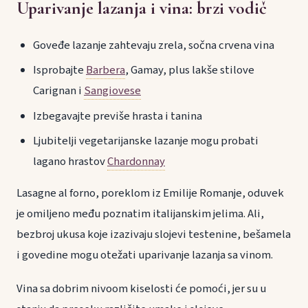
Uparivanje lazanja i vina: brzi vodič
Goveđe lazanje zahtevaju zrela, sočna crvena vina
Isprobajte
Barbera
, Gamay, plus lakše stilove
Carignan i
Sangiovese
Izbegavajte previše hrasta i tanina
Ljubitelji vegetarijanske lazanje mogu probati
lagano hrastov
Chardonnay
Lasagne al forno, poreklom iz Emilije Romanje, oduvek
je omiljeno među poznatim italijanskim jelima. Ali,
bezbroj ukusa koje izazivaju slojevi testenine, bešamela
i govedine mogu otežati uparivanje lazanja sa vinom.
Vina sa dobrim nivoom kiselosti će pomoći, jer su u