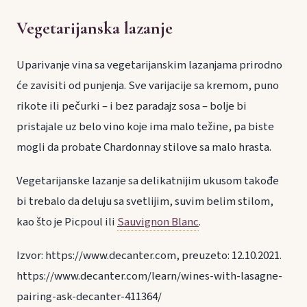
Vegetarijanska lazanje
Uparivanje vina sa vegetarijanskim lazanjama prirodno
će zavisiti od punjenja. Sve varijacije sa kremom, puno
rikote ili pečurki – i bez paradajz sosa – bolje bi
pristajale uz belo vino koje ima malo težine, pa biste
mogli da probate Chardonnay stilove sa malo hrasta.
Vegetarijanske lazanje sa delikatnijim ukusom takođe
bi trebalo da deluju sa svetlijim, suvim belim stilom,
kao što je Picpoul ili
Sauvignon Blanc
.
Izvor: https://www.decanter.com, preuzeto: 12.10.2021.
https://www.decanter.com/learn/wines-with-lasagne-
pairing-ask-decanter-411364/