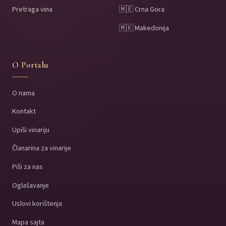
Pretraga vina
🇲🇪 Crna Gora
🇲🇰 Makedonija
O Portalu
O nama
Kontakt
Upiši vinariju
Članarina za vinarije
Piši za nas
Oglašavanje
Uslovi korištenja
Mapa sajta