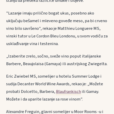
stanju da preseku različite umake i slojeve.
"Lazanje imaju prilično bogat ukus, posebno ako
uključuju bešamel i mleveno goveđe meso, pa bi crveno
vino bilo savršeno", rekao je Matthieu Longuere MS,
vinski tutor u Le Cordon Bleu Londonu, u svom vodiču za
usklađivanje vina i testenina.
„Izaberite zrelo, sočno, sveže vino poput italijanske
Barbere, Beaujolaisa (Gamaya) ili austrijskog Zwiegelta.
Eric Zwiebel MS, somelijer u hotelu Summer Lodge i
sudija Decanter World Wine Awards, rekao je: „Možete
probati Dolcetto, Barbera,
Blaufrankisch
ili Gamay.
Možete i da uparite lazanje sa rose vinom”.
Alexandre Freguin, glavni somelijer u Moor Rooms -u i