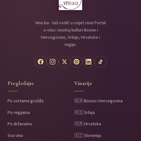
Vino.ba - Vaš vodič u svijet vina! Portal
o vinu i vinskoj kulturi Bosne i
Hercegovine, Srbije, Hrvatske i
regije.
Pregledajte
Vinarije
Po sortama grožđa
🇧🇦 Bosna i Hercegovina
Po regijama
🇷🇸 Srbija
Po državama
🇭🇷 Hrvatska
Sva vina
🇸🇮 Slovenija