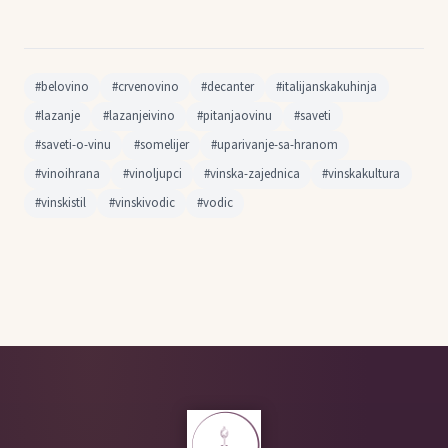
#belovino
#crvenovino
#decanter
#italijanskakuhinja
#lazanje
#lazanjeivino
#pitanjaovinu
#saveti
#saveti-o-vinu
#somelijer
#uparivanje-sa-hranom
#vinoihrana
#vinoljupci
#vinska-zajednica
#vinskakultura
#vinskistil
#vinskivodic
#vodic