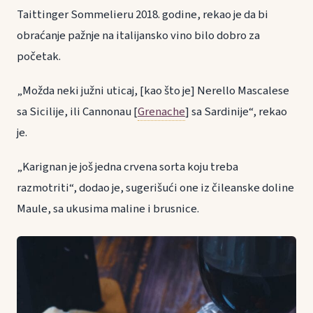
Taittinger Sommelieru 2018. godine, rekao je da bi
obraćanje pažnje na italijansko vino bilo dobro za
početak.
„Možda neki južni uticaj, [kao što je] Nerello Mascalese
sa Sicilije, ili Cannonau [
Grenache
] sa Sardinije“, rekao
je.
„Karignan je još jedna crvena sorta koju treba
razmotriti“, dodao je, sugerišući one iz čileanske doline
Maule, sa ukusima maline i brusnice.