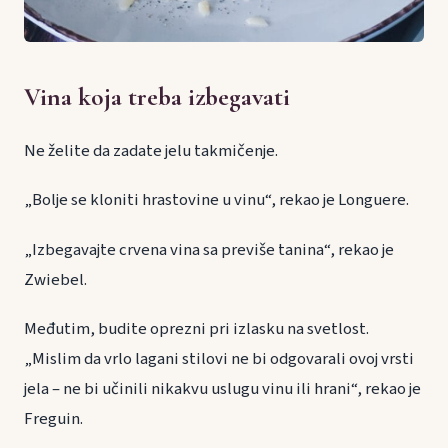
Vina koja treba izbegavati
Ne želite da zadate jelu takmičenje.
„Bolje se kloniti hrastovine u vinu“, rekao je Longuere.
„Izbegavajte crvena vina sa previše tanina“, rekao je
Zwiebel.
Međutim, budite oprezni pri izlasku na svetlost.
„Mislim da vrlo lagani stilovi ne bi odgovarali ovoj vrsti
jela – ne bi učinili nikakvu uslugu vinu ili hrani“, rekao je
Freguin.