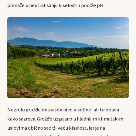
pomaže u neutralisanju kiselosti i podiže pH.
Nezrelo grožđe ima visok nivo kiseline, ali to opada
kako sazreva. Grožđe uzgajano u hladnijim klimatskim
uslovima obično sadrži veću kiselost, jer je na