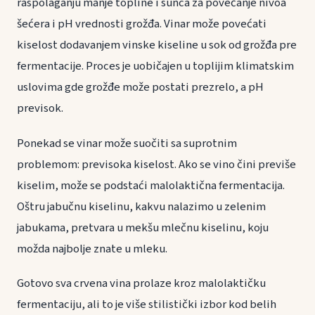
raspolaganju manje topline i sunca za povećanje nivoa
šećera i pH vrednosti grožđa. Vinar može povećati
kiselost dodavanjem vinske kiseline u sok od grožđa pre
fermentacije. Proces je uobičajen u toplijim klimatskim
uslovima gde grožđe može postati prezrelo, a pH
previsok.
Ponekad se vinar može suočiti sa suprotnim
problemom: previsoka kiselost. Ako se vino čini previše
kiselim, može se podstaći malolaktična fermentacija.
Oštru jabučnu kiselinu, kakvu nalazimo u zelenim
jabukama, pretvara u mekšu mlečnu kiselinu, koju
možda najbolje znate u mleku.
Gotovo sva crvena vina prolaze kroz malolaktičku
fermentaciju, ali to je više stilistički izbor kod belih