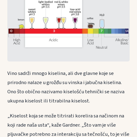
Vino sadrži mnogo kiselina, ali dve glavne koje se
prirodno nalaze u grožđu su vinska i jabučna kiselina.
Ono što obično nazivamo kiselošću tehnički se naziva
ukupna kiselost ili titrabilna kiselost.
„Kiselost koja se može titrirati korelira sa načinom na
koji rade naša usta“, kaže Gardner. „Što vam je više
pljuvačke potrebno za interakciju sa tečnošću, to je više