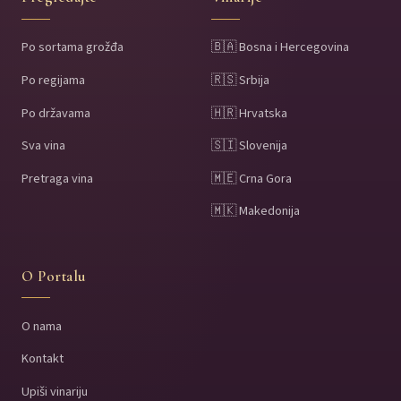
Po sortama grožđa
🇧🇦 Bosna i Hercegovina
Po regijama
🇷🇸 Srbija
Po državama
🇭🇷 Hrvatska
Sva vina
🇸🇮 Slovenija
Pretraga vina
🇲🇪 Crna Gora
🇲🇰 Makedonija
O Portalu
O nama
Kontakt
Upiši vinariju