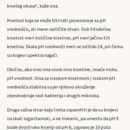
kiselog okusa“, ​​kaže ona.
Kiselost koja se može titrirati povezana je sa pH
vrednošću, ali mere različite stvari. Dok titrabilna
kiselost meri količine kiseline, pH meri jačinu tih
kiselina. Skala pH vrednosti meri se od 0 do 14, pri čemu
su krajevi spektra najjači.
Obično, ako vino ima visok nivo kiseline, imaće nisku
pH vrednost. Vina sa visokom kiselinom / niskom pH
vrednošću stabilna su jer njihovo okruženje
obeshrabruje rast bakterija i drugih mikroba.
Druga važna stvar koju treba zapamtiti je da su brojevi
na skali logaritamski, a ne linearni, pa umesto da pH ​​5
bude dvostruko kiseliji od pH 6, zapravo je 10 puta