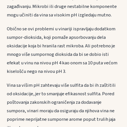
zagađivanju. Mikrobi ili druge nestabilne komponente
mogu učiniti da vina sa visokim pH izgledaju mutno.
Obično se ovi problemi u vinariji ispravljaju dodatkom
sumpor-dioksida, koji pomaže apsorbovanju dela
oksidacije koja bi hranila rast mikroba. Ali potrebno je
mnogo više sumpornog dioksida da bi se dobio isti
efekat u vinu na nivou pH 4 kao onom sa 10 puta većom
kiselošću nego na nivou pH 3.
Vina sa višim pH zahtevaju više sulfita da bi ih zaštitili
od oksidacije, jer to smanjuje efikasnost sulfita. Pored
poštovanja zakonskih ograničenja za dodavanje
sumpora, vinari moraju da osiguraju da njihova vina ne
poprime neprijatne sumporne arome poput trulih jaja