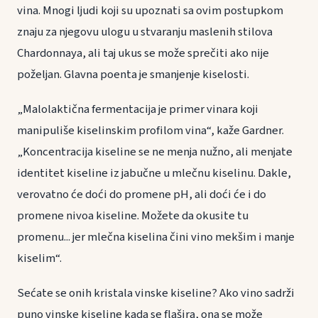
vina. Mnogi ljudi koji su upoznati sa ovim postupkom
znaju za njegovu ulogu u stvaranju maslenih stilova
Chardonnaya, ali taj ukus se može sprečiti ako nije
poželjan. Glavna poenta je smanjenje kiselosti.
„Malolaktična fermentacija je primer vinara koji
manipuliše kiselinskim profilom vina“, kaže Gardner.
„Koncentracija kiseline se ne menja nužno, ali menjate
identitet kiseline iz jabučne u mlečnu kiselinu. Dakle,
verovatno će doći do promene pH, ali doći će i do
promene nivoa kiseline. Možete da okusite tu
promenu... jer mlečna kiselina čini vino mekšim i manje
kiselim“.
Sećate se onih kristala vinske kiseline? Ako vino sadrži
puno vinske kiseline kada se flašira, ona se može