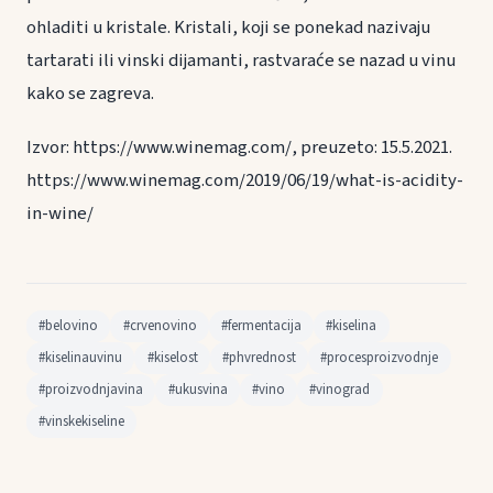
ohladiti u kristale. Kristali, koji se ponekad nazivaju
tartarati ili vinski dijamanti, rastvaraće se nazad u vinu
kako se zagreva.
Izvor: https://www.winemag.com/, preuzeto: 15.5.2021.
https://www.winemag.com/2019/06/19/what-is-acidity-
in-wine/
#belovino
#crvenovino
#fermentacija
#kiselina
#kiselinauvinu
#kiselost
#phvrednost
#procesproizvodnje
#proizvodnjavina
#ukusvina
#vino
#vinograd
#vinskekiseline