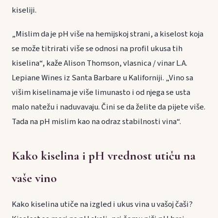
kiseliji.
„Mislim da je pH više na hemijskoj strani, a kiselost koja
se može titrirati više se odnosi na profil ukusa tih
kiselina“, kaže Alison Thomson, vlasnica / vinar L.A.
Lepiane Wines iz Santa Barbare u Kaliforniji. „Vino sa
višim kiselinama je više limunasto i od njega se usta
malo natežu i naduvavaju. Čini se da želite da pijete više.
Tada na pH mislim kao na odraz stabilnosti vina“.
Kako kiselina i pH vrednost utiču na
vaše vino
Kako kiselina utiče na izgled i ukus vina u vašoj čaši?