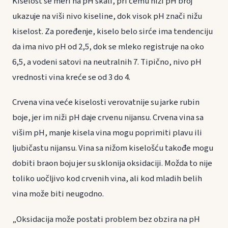
Kiselost se meri na pH skali, pri čemu niži pH broj
ukazuje na viši nivo kiseline, dok visok pH znači nižu
kiselost. Za poređenje, kiselo belo sirće ima tendenciju
da ima nivo pH od 2,5, dok se mleko registruje na oko
6,5, a vodeni satovi na neutralnih 7. Tipično, nivo pH
vrednosti vina kreće se od 3 do 4.
Crvena vina veće kiselosti verovatnije su jarke rubin
boje, jer im niži pH daje crvenu nijansu. Crvena vina sa
višim pH, manje kisela vina mogu poprimiti plavu ili
ljubičastu nijansu. Vina sa nižom kiselošću takođe mogu
dobiti braon boju jer su sklonija oksidaciji. Možda to nije
toliko uočljivo kod crvenih vina, ali kod mladih belih
vina može biti neugodno.
„Oksidacija može postati problem bez obzira na pH