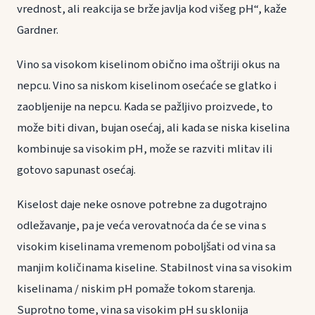
vrednost, ali reakcija se brže javlja kod višeg pH“, kaže
Gardner.
Vino sa visokom kiselinom obično ima oštriji okus na
nepcu. Vino sa niskom kiselinom osećaće se glatko i
zaobljenije na nepcu. Kada se pažljivo proizvede, to
može biti divan, bujan osećaj, ali kada se niska kiselina
kombinuje sa visokim pH, može se razviti mlitav ili
gotovo sapunast osećaj.
Kiselost daje neke osnove potrebne za dugotrajno
odležavanje, pa je veća verovatnoća da će se vina s
visokim kiselinama vremenom poboljšati od vina sa
manjim količinama kiseline. Stabilnost vina sa visokim
kiselinama / niskim pH pomaže tokom starenja.
Suprotno tome, vina sa visokim pH su sklonija