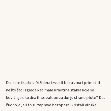
Da li ste ikada iz frižidera izvukli bocu vina i primetili
nešto što izgleda kao male krhotine stakla koje se
kovitlaju oko dna ili se zalepe za donju stranu plute? Da,
čudno je, ali to su zapravo bezopasni kristali vinske