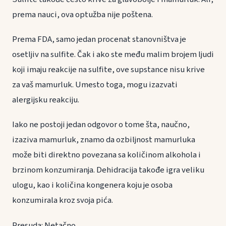
prema nauci, ova optužba nije poštena.
Prema FDA, samo jedan procenat stanovništva je
osetljiv na sulfite. Čak i ako ste među malim brojem ljudi
koji imaju reakcije na sulfite, ove supstance nisu krive
za vaš mamurluk. Umesto toga, mogu izazvati
alergijsku reakciju.
Iako ne postoji jedan odgovor o tome šta, naučno,
izaziva mamurluk, znamo da ozbiljnost mamurluka
može biti direktno povezana sa količinom alkohola i
brzinom konzumiranja. Dehidracija takođe igra veliku
ulogu, kao i količina kongenera koju je osoba
konzumirala kroz svoja pića.
Presuda: Netačno.