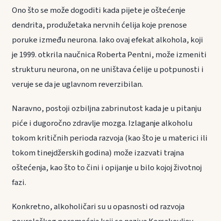
Ono što se može dogoditi kada pijete je oštećenje
dendrita, produžetaka nervnih ćelija koje prenose
poruke između neurona. Iako ovaj efekat alkohola, koji
je 1999. otkrila naučnica Roberta Pentni, može izmeniti
strukturu neurona, on ne uništava ćelije u potpunosti i
veruje se da je uglavnom reverzibilan.
Naravno, postoji ozbiljna zabrinutost kada je u pitanju
piće i dugoročno zdravlje mozga. Izlaganje alkoholu
tokom kritičnih perioda razvoja (kao što je u materici ili
tokom tinejdžerskih godina) može izazvati trajna
oštećenja, kao što to čini i opijanje u bilo kojoj životnoj
fazi.
Konkretno, alkoholičari su u opasnosti od razvoja