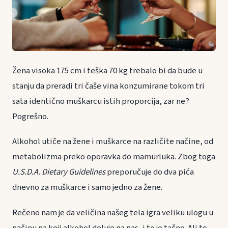
Žena visoka 175 cm i teška 70 kg trebalo bi da bude u
stanju da preradi tri čaše vina konzumirane tokom tri
sata identično muškarcu istih proporcija, zar ne?
Pogrešno.
Alkohol utiče na žene i muškarce na različite načine, od
metabolizma preko oporavka do mamurluka. Zbog toga
U.S.D.A. Dietary Guidelines
preporučuje do dva pića
dnevno za muškarce i samo jedno za žene.
Rečeno nam je da veličina našeg tela igra veliku ulogu u
načinu na koji alkohol deluje na nas, i to je tačno. Ali to