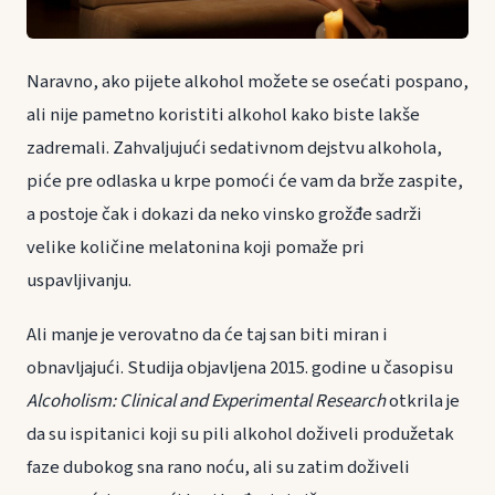
Naravno, ako pijete alkohol možete se osećati pospano,
ali nije pametno koristiti alkohol kako biste lakše
zadremali. Zahvaljujući sedativnom dejstvu alkohola,
piće pre odlaska u krpe pomoći će vam da brže zaspite,
a postoje čak i dokazi da neko vinsko grožđe sadrži
velike količine melatonina koji pomaže pri
uspavljivanju.
Ali manje je verovatno da će taj san biti miran i
obnavljajući. Studija objavljena 2015. godine u časopisu
Alcoholism: Clinical and Experimental Research
otkrila je
da su ispitanici koji su pili alkohol doživeli produžetak
faze dubokog sna rano noću, ali su zatim doživeli