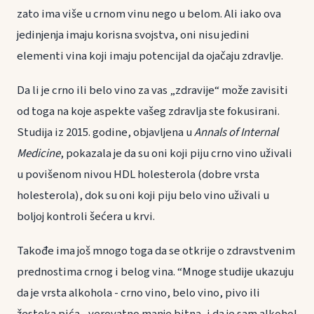
zato ima više u crnom vinu nego u belom. Ali iako ova
jedinjenja imaju korisna svojstva, oni nisu jedini
elementi vina koji imaju potencijal da ojačaju zdravlje.
Da li je crno ili belo vino za vas „zdravije“ može zavisiti
od toga na koje aspekte vašeg zdravlja ste fokusirani.
Studija iz 2015. godine, objavljena u
Annals of Internal
Medicine
, pokazala je da su oni koji piju crno vino uživali
u povišenom nivou HDL holesterola (dobre vrsta
holesterola), dok su oni koji piju belo vino uživali u
boljoj kontroli šećera u krvi.
Takođe ima još mnogo toga da se otkrije o zdravstvenim
prednostima crnog i belog vina. “Mnoge studije ukazuju
da je vrsta alkohola - crno vino, belo vino, pivo ili