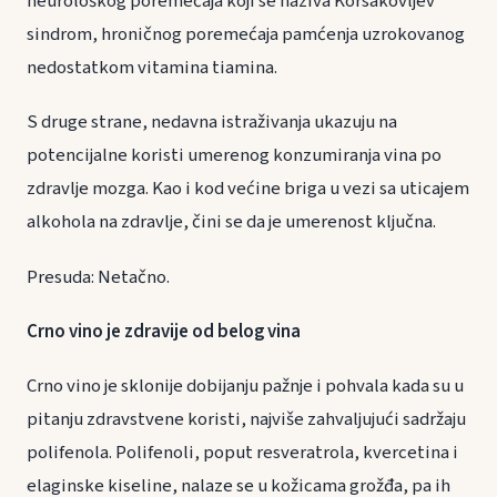
neurološkog poremećaja koji se naziva Korsakovljev
sindrom, hroničnog poremećaja pamćenja uzrokovanog
nedostatkom vitamina tiamina.
S druge strane, nedavna istraživanja ukazuju na
potencijalne koristi umerenog konzumiranja vina po
zdravlje mozga. Kao i kod većine briga u vezi sa uticajem
alkohola na zdravlje, čini se da je umerenost ključna.
Presuda: Netačno.
Crno vino je zdravije od belog vina
Crno vino je sklonije dobijanju pažnje i pohvala kada su u
pitanju zdravstvene koristi, najviše zahvaljujući sadržaju
polifenola. Polifenoli, poput resveratrola, kvercetina i
elaginske kiseline, nalaze se u kožicama grožđa, pa ih