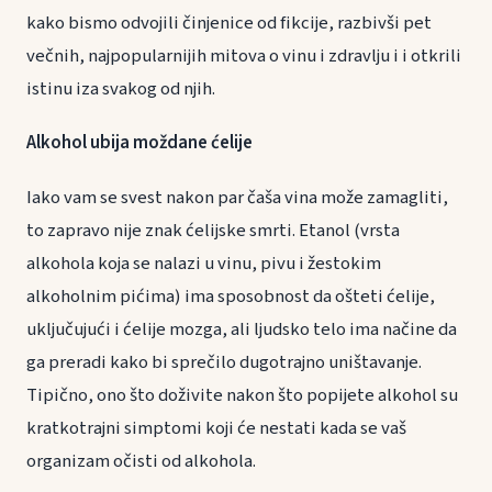
kako bismo odvojili činjenice od fikcije, razbivši pet
večnih, najpopularnijih mitova o vinu i zdravlju i i otkrili
istinu iza svakog od njih.
Alkohol ubija moždane ćelije
Iako vam se svest nakon par čaša vina može zamagliti,
to zapravo nije znak ćelijske smrti. Etanol (vrsta
alkohola koja se nalazi u vinu, pivu i žestokim
alkoholnim pićima) ima sposobnost da ošteti ćelije,
uključujući i ćelije mozga, ali ljudsko telo ima načine da
ga preradi kako bi sprečilo dugotrajno uništavanje.
Tipično, ono što doživite nakon što popijete alkohol su
kratkotrajni simptomi koji će nestati kada se vaš
organizam očisti od alkohola.