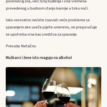
poremećaj sna, veći broj buđenja i više vremena
provedenog u budnom stanju kasnije u toku noći.
Iako verovatno nećete izazvati veće probleme sa
spavanjem ako uveče pijete umereno, ne preporučuje
se upotreba vina kao sredstva za spavanje.
Presuda: Netačno.
Muškarci i žene isto reaguju na alkohol