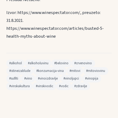
Izvor: https://www.winespectator.com/, preuzeto:
31.8.2021.
https://www.winespectator.com/articles/busted-5-
health-myths-about-wine
#alkohol
#alkoholuvinu
#belovino
#crvenovino
#istineizablude
#konzumacija-vina
#mitovi
#mitoviovinu
#sulfiti
#vino
#vinoizdravlje
#vinoljupci
#vinopija
#vinskakultura
#vinskivodic
#vodic
#zdravlje