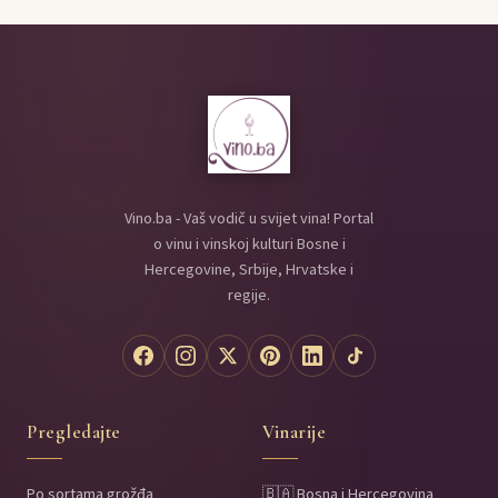
Vino.ba - Vaš vodič u svijet vina! Portal
o vinu i vinskoj kulturi Bosne i
Hercegovine, Srbije, Hrvatske i
regije.
Pregledajte
Vinarije
Po sortama grožđa
🇧🇦 Bosna i Hercegovina