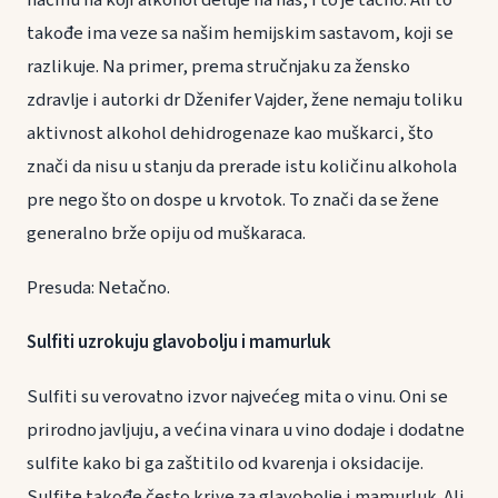
takođe ima veze sa našim hemijskim sastavom, koji se
razlikuje. Na primer, prema stručnjaku za žensko
zdravlje i autorki dr Dženifer Vajder, žene nemaju toliku
aktivnost alkohol dehidrogenaze kao muškarci, što
znači da nisu u stanju da prerade istu količinu alkohola
pre nego što on dospe u krvotok. To znači da se žene
generalno brže opiju od muškaraca.
Presuda: Netačno.
Sulfiti uzrokuju glavobolju i mamurluk
Sulfiti su verovatno izvor najvećeg mita o vinu. Oni se
prirodno javljuju, a većina vinara u vino dodaje i dodatne
sulfite kako bi ga zaštitilo od kvarenja i oksidacije.
Sulfite takođe često krive za glavobolje i mamurluk. Ali,