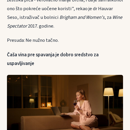
žestoka pića - verovatno manje bitna, i da je sam alkohol
ono što pokreće uočene koristi”, rekao je dr Hauvar
Seso, istraživač u bolnici
Brigham and Women's
, za
Wine
Spectator
2017. godine.
Presuda: Ne nužno tačno.
Čaša vina pre spavanja je dobro sredstvo za
uspavljivanje