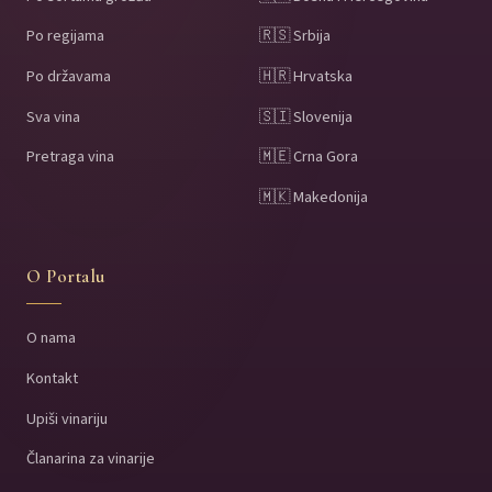
Po regijama
🇷🇸 Srbija
Po državama
🇭🇷 Hrvatska
Sva vina
🇸🇮 Slovenija
Pretraga vina
🇲🇪 Crna Gora
🇲🇰 Makedonija
O Portalu
O nama
Kontakt
Upiši vinariju
Članarina za vinarije