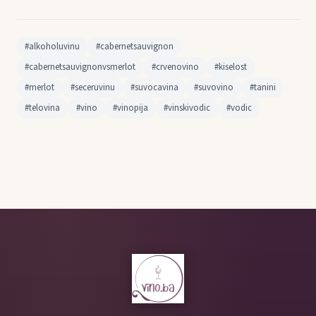
#alkoholuvinu
#cabernetsauvignon
#cabernetsauvignonvsmerlot
#crvenovino
#kiselost
#merlot
#seceruvinu
#suvocavina
#suvovino
#tanini
#telovina
#vino
#vinopija
#vinskivodic
#vodic