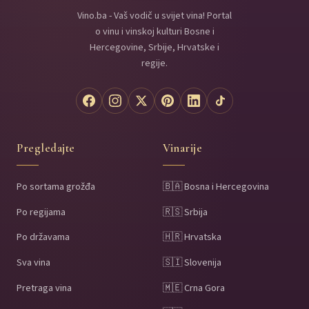
Vino.ba - Vaš vodič u svijet vina! Portal
o vinu i vinskoj kulturi Bosne i
Hercegovine, Srbije, Hrvatske i
regije.
Pregledajte
Vinarije
Po sortama grožđa
🇧🇦 Bosna i Hercegovina
Po regijama
🇷🇸 Srbija
Po državama
🇭🇷 Hrvatska
Sva vina
🇸🇮 Slovenija
Pretraga vina
🇲🇪 Crna Gora