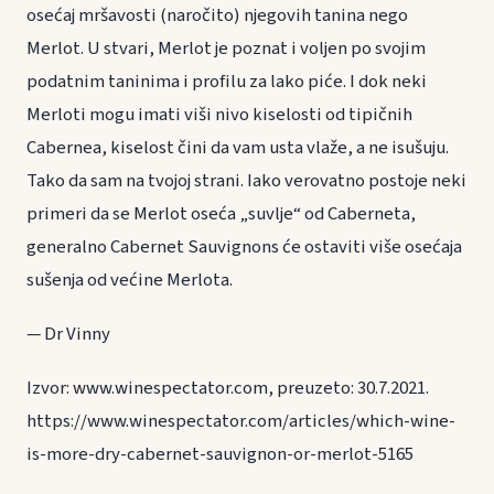
osećaj mršavosti (naročito) njegovih tanina nego
Merlot. U stvari, Merlot je poznat i voljen po svojim
podatnim taninima i profilu za lako piće. I dok neki
Merloti mogu imati viši nivo kiselosti od tipičnih
Cabernea, kiselost čini da vam usta vlaže, a ne isušuju.
Tako da sam na tvojoj strani. Iako verovatno postoje neki
primeri da se Merlot oseća „suvlje“ od Caberneta,
generalno Cabernet Sauvignons će ostaviti više osećaja
sušenja od većine Merlota.
— Dr Vinny
Izvor: www.winespectator.com, preuzeto: 30.7.2021.
https://www.winespectator.com/articles/which-wine-
is-more-dry-cabernet-sauvignon-or-merlot-5165