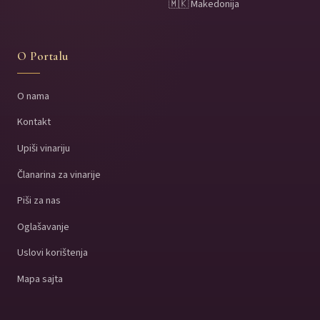
🇲🇰 Makedonija
O Portalu
O nama
Kontakt
Upiši vinariju
Članarina za vinarije
Piši za nas
Oglašavanje
Uslovi korištenja
Mapa sajta