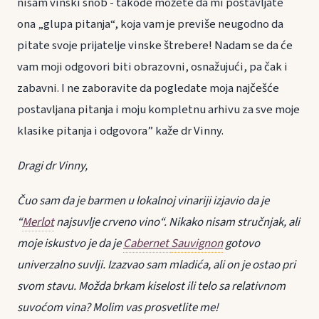
nisam vinski snob - takođe možete da mi postavljate
ona „glupa pitanja“, koja vam je previše neugodno da
pitate svoje prijatelje vinske štrebere! Nadam se da će
vam moji odgovori biti obrazovni, osnažujući, pa čak i
zabavni. I ne zaboravite da pogledate moja najčešće
postavljana pitanja i moju kompletnu arhivu za sve moje
klasike pitanja i odgovora” kaže dr Vinny.
Dragi dr Vinny,
Čuo sam da je barmen u lokalnoj vinariji izjavio da je
“
Merlot
najsuvlje crveno vino“. Nikako nisam stručnjak, ali
moje iskustvo je da je
Cabernet
Sauvignon
gotovo
univerzalno suvlji. Izazvao sam mladića, ali on je ostao pri
svom stavu. Možda brkam kiselost ili telo sa relativnom
suvoćom vina? Molim vas prosvetlite me!