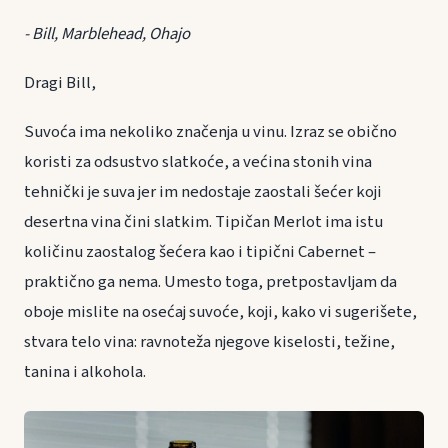
- Bill, Marblehead, Ohajo
Dragi Bill,
Suvoća ima nekoliko značenja u vinu. Izraz se obično
koristi za odsustvo slatkoće, a većina stonih vina
tehnički je suva jer im nedostaje zaostali šećer koji
desertna vina čini slatkim. Tipičan Merlot ima istu
količinu zaostalog šećera kao i tipični Cabernet –
praktično ga nema. Umesto toga, pretpostavljam da
oboje mislite na osećaj suvoće, koji, kako vi sugerišete,
stvara telo vina: ravnoteža njegove kiselosti, težine,
tanina i alkohola.