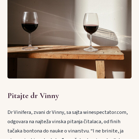
Pitajte dr Vinny
Dr Vinifera, zvani dr Vinny, sa sajta winespectator.com,
odgovara na najteža vinska pitanja čitalaca, od finih
tačaka bontona do nauke o vinarstvu. “I ne brinite, ja