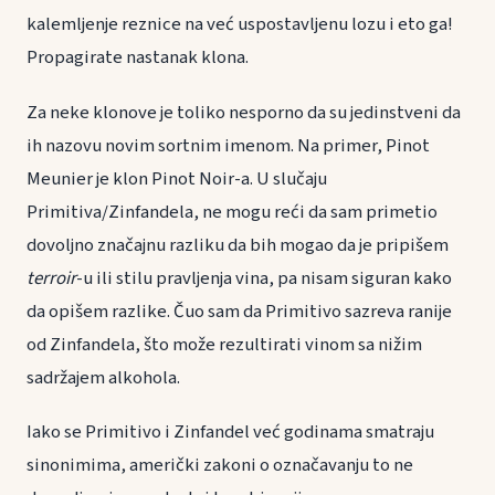
kalemljenje reznice na već uspostavljenu lozu i eto ga!
Propagirate nastanak klona.
Za neke klonove je toliko nesporno da su jedinstveni da
ih nazovu novim sortnim imenom. Na primer, Pinot
Meunier je klon Pinot Noir-a. U slučaju
Primitiva/Zinfandela, ne mogu reći da sam primetio
dovoljno značajnu razliku da bih mogao da je pripišem
terroir
-u ili stilu pravljenja vina, pa nisam siguran kako
da opišem razlike. Čuo sam da Primitivo sazreva ranije
od Zinfandela, što može rezultirati vinom sa nižim
sadržajem alkohola.
Iako se Primitivo i Zinfandel već godinama smatraju
sinonimima, američki zakoni o označavanju to ne