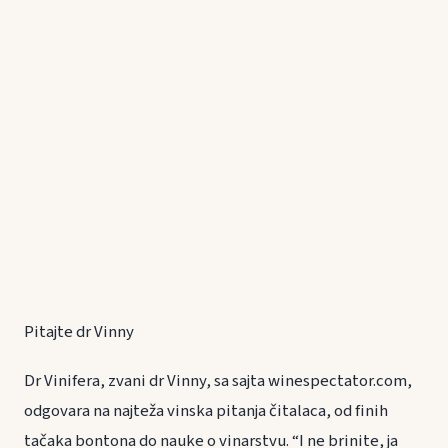
Pitajte dr Vinny
Dr Vinifera, zvani dr Vinny, sa sajta winespectator.com,
odgovara na najteža vinska pitanja čitalaca, od finih
tačaka bontona do nauke o vinarstvu. “I ne brinite, ja