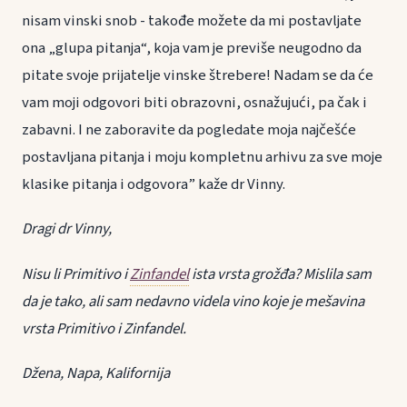
nisam vinski snob - takođe možete da mi postavljate
ona „glupa pitanja“, koja vam je previše neugodno da
pitate svoje prijatelje vinske štrebere! Nadam se da će
vam moji odgovori biti obrazovni, osnažujući, pa čak i
zabavni. I ne zaboravite da pogledate moja najčešće
postavljana pitanja i moju kompletnu arhivu za sve moje
klasike pitanja i odgovora” kaže dr Vinny.
Dragi dr Vinny,
Nisu li Primitivo i
Zinfandel
ista vrsta grožđa? Mislila sam
da je tako, ali sam nedavno videla vino koje je mešavina
vrsta Primitivo i Zinfandel.
Džena, Napa, Kalifornija