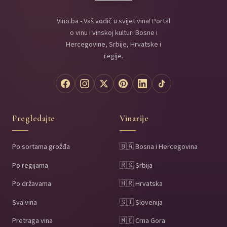
Vino.ba - Vaš vodič u svijet vina! Portal
o vinu i vinskoj kulturi Bosne i
Hercegovine, Srbije, Hrvatske i
regije.
Pregledajte
Vinarije
Po sortama grožđa
🇧🇦 Bosna i Hercegovina
Po regijama
🇷🇸 Srbija
Po državama
🇭🇷 Hrvatska
Sva vina
🇸🇮 Slovenija
Pretraga vina
🇲🇪 Crna Gora