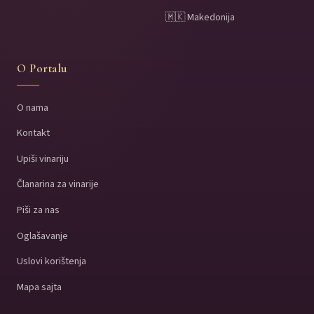
🇲🇰 Makedonija
O Portalu
O nama
Kontakt
Upiši vinariju
Članarina za vinarije
Piši za nas
Oglašavanje
Uslovi korištenja
Mapa sajta