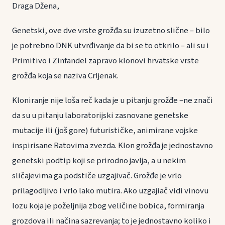
Draga Džena,
Genetski, ove dve vrste grožđa su izuzetno slične – bilo
je potrebno DNK utvrđivanje da bi se to otkrilo – ali su i
Primitivo i Zinfandel zapravo klonovi hrvatske vrste
grožđa koja se naziva Crljenak.
Kloniranje nije loša reč kada je u pitanju grožđe –ne znači
da su u pitanju laboratorijski zasnovane genetske
mutacije ili (još gore) futurističke, animirane vojske
inspirisane Ratovima zvezda. Klon grožđa je jednostavno
genetski podtip koji se prirodno javlja, a u nekim
sličajevima ga podstiče uzgajivač. Grožđe je vrlo
prilagodljivo i vrlo lako mutira. Ako uzgajiač vidi vinovu
lozu koja je poželjnija zbog veličine bobica, formiranja
grozdova ili načina sazrevanja; to je jednostavno koliko i