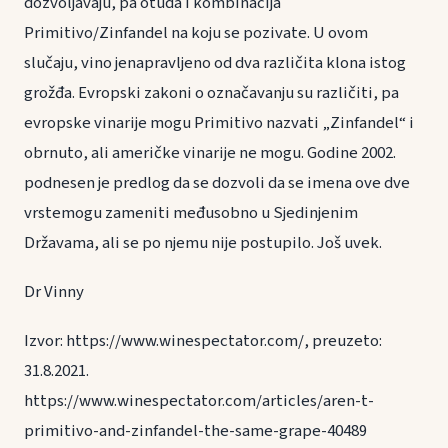
dozvoljavaju, pa otuda i kombinacija
Primitivo/Zinfandel na koju se pozivate. U ovom
slučaju, vino jenapravljeno od dva različita klona istog
grožđa. Evropski zakoni o označavanju su različiti, pa
evropske vinarije mogu Primitivo nazvati „Zinfandel“ i
obrnuto, ali američke vinarije ne mogu. Godine 2002.
podnesen je predlog da se dozvoli da se imena ove dve
vrstemogu zameniti međusobno u Sjedinjenim
Državama, ali se po njemu nije postupilo. Još uvek.
Dr Vinny
Izvor: https://www.winespectator.com/, preuzeto:
31.8.2021.
https://www.winespectator.com/articles/aren-t-
primitivo-and-zinfandel-the-same-grape-40489