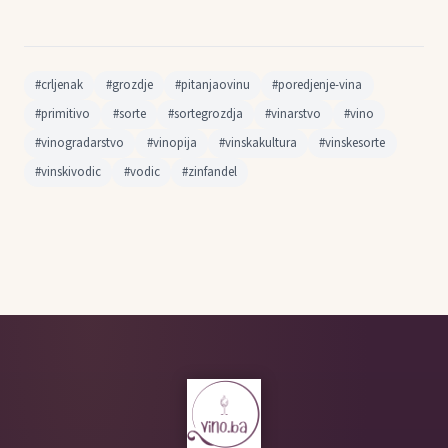
#crljenak
#grozdje
#pitanjaovinu
#poredjenje-vina
#primitivo
#sorte
#sortegrozdja
#vinarstvo
#vino
#vinogradarstvo
#vinopija
#vinskakultura
#vinskesorte
#vinskivodic
#vodic
#zinfandel