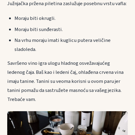
Južnjačka pržena piletina zaslužuje posebnu vrstu vafla:
Moraju biti okrugli.
Moraju biti sunđerasti.
Na vrhu moraju imati kuglicu putera veličine
sladoleda.
Savršeno vino igra ulogu hladnog osvežavajućeg
ledenog čaja. Baš kao i ledeni čaj, ohlađena crvena vina
imaju tanine. Tanini su veoma korisni u ovom paru jer
tanini pomažu da sastružete masnoću sa vašeg jezika.
Trebaće vam.