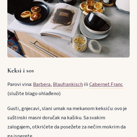
Keksi i sos
Parovi vina:
Barbera
,
Blaufrankisch
ili
Cabernet Franc
(služite blago ohlađeno)
Gusti, gnjecavi, slani umak na mekanom keksiću: ovo je
suštinski masni doručak na kašiku. Sa svakim
zalogajem, otkrićete da posežete za nečim mokrim da
ga isperete.