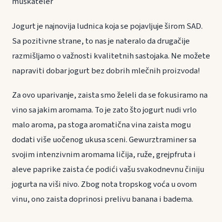
muškateler
Jogurt je najnovija ludnica koja se pojavljuje širom SAD.
Sa pozitivne strane, to nas je nateralo da drugačije
razmišljamo o važnosti kvalitetnih sastojaka. Ne možete
napraviti dobar jogurt bez dobrih mlečnih proizvoda!
Za ovo uparivanje, zaista smo želeli da se fokusiramo na
vino sa jakim aromama. To je zato što jogurt nudi vrlo
malo aroma, pa stoga aromatična vina zaista mogu
dodati više uočenog ukusa sceni. Gewurztraminer sa
svojim intenzivnim aromama ličija, ruže, grejpfruta i
aleve paprike zaista će podići vašu svakodnevnu činiju
jogurta na viši nivo. Zbog nota tropskog voća u ovom
vinu, ono zaista doprinosi prelivu banana i badema.