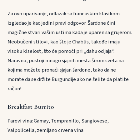
Za ovo uparivanje, odlazak sa francuskim klasikom
izgledao je kao jedini pravi odgovor. Šardone čini
magične stvari vašim ustima kada je uparen sa grujerom.
Neobučeni stilovi, kao što je Chablis, takođe imaju
visoku kiselost, što će pomoći pri „dahu od jaja“.
Naravno, postoji mnogo sjajnih mesta širom sveta na
kojima možete pronaći sjajan šardone, tako da ne
morate da se držite Burgundije ako ne želite da platite
račun!
Breakfast Burrito
Parovi vina: Gamay, Tempranillo, Sangiovese,
Valpolicella, zemljano crvena vina