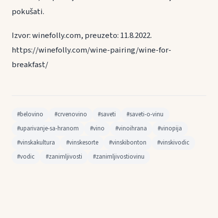
pokušati.
Izvor: winefolly.com, preuzeto: 11.8.2022.
https://winefolly.com/wine-pairing/wine-for-
breakfast/
#belovino
#crvenovino
#saveti
#saveti-o-vinu
#uparivanje-sa-hranom
#vino
#vinoihrana
#vinopija
#vinskakultura
#vinskesorte
#vinskibonton
#vinskivodic
#vodic
#zanimljivosti
#zanimljivostiovinu