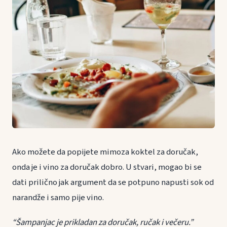
Ako možete da popijete mimoza koktel za doručak,
onda je i vino za doručak dobro. U stvari, mogao bi se
dati prilično jak argument da se potpuno napusti sok od
narandže i samo pije vino.
“Šampanjac je prikladan za doručak, ručak i večeru.”