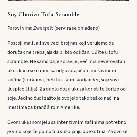
Soy Chorizo Tofu Scramble
Parovi vina:
Zweigelt
(servira se ohlađeno)
Postoji mali, ali sve veći broj nas koji verujemo da
doručak ne treba jaja da bi bio odličan. Uđite u tofu
scramble. Ne samo da je zdravije, već ima neverovatan
ukus kada se izmrvi sa odgovarajućom mešavinom
začina (kurkuma, beli luk, kim, korijander, soja sos i
ljuspice čilija). Za duplu dozu ukusa koristite čorizo od
soje. Jedino čudi zašto je ovo jelo tako teško naći na
mestima za branč širom Amerike.
Ovom ukusnom jelu sa intenzivnim začinima potrebno
je vino koje će pomoći u suzbijanju opekotina. Za ovo se