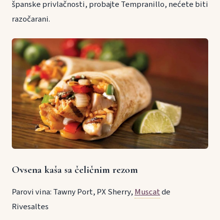
španske privlačnosti, probajte Tempranillo, nećete biti
razočarani.
Ovsena kaša sa čeličnim rezom
Parovi vina: Tawny Port, PX Sherry,
Muscat
de
Rivesaltes