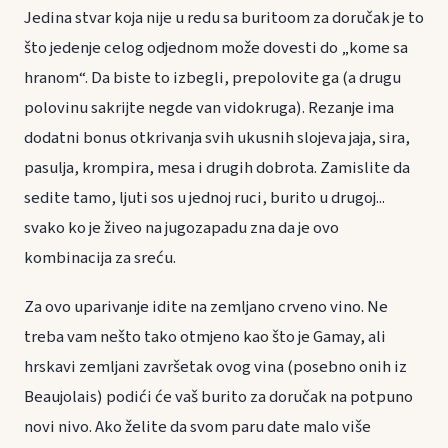
Jedina stvar koja nije u redu sa buritoom za doručak je to
što jedenje celog odjednom može dovesti do „kome sa
hranom“. Da biste to izbegli, prepolovite ga (a drugu
polovinu sakrijte negde van vidokruga). Rezanje ima
dodatni bonus otkrivanja svih ukusnih slojeva jaja, sira,
pasulja, krompira, mesa i drugih dobrota. Zamislite da
sedite tamo, ljuti sos u jednoj ruci, burito u drugoj...
svako ko je živeo na jugozapadu zna da je ovo
kombinacija za sreću.
Za ovo uparivanje idite na zemljano crveno vino. Ne
treba vam nešto tako otmjeno kao što je Gamay, ali
hrskavi zemljani završetak ovog vina (posebno onih iz
Beaujolais) podići će vaš burito za doručak na potpuno
novi nivo. Ako želite da svom paru date malo više