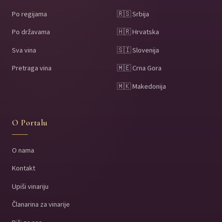
Po regijama
🇷🇸 Srbija
Po državama
🇭🇷 Hrvatska
Sva vina
🇸🇮 Slovenija
Pretraga vina
🇲🇪 Crna Gora
🇲🇰 Makedonija
O Portalu
O nama
Kontakt
Upiši vinariju
Članarina za vinarije