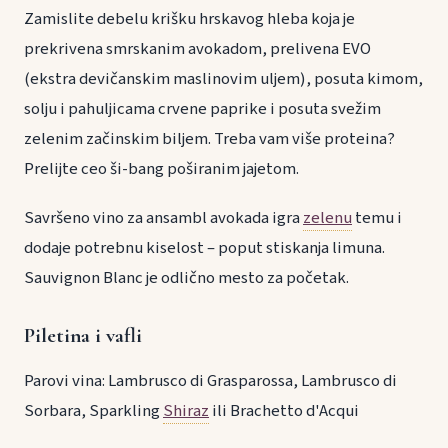
Zamislite debelu krišku hrskavog hleba koja je
prekrivena smrskanim avokadom, prelivena EVO
(ekstra devičanskim maslinovim uljem), posuta kimom,
solju i pahuljicama crvene paprike i posuta svežim
zelenim začinskim biljem. Treba vam više proteina?
Prelijte ceo ši-bang poširanim jajetom.
Savršeno vino za ansambl avokada igra
zelenu
temu i
dodaje potrebnu kiselost – poput stiskanja limuna.
Sauvignon Blanc je odlično mesto za početak.
Piletina i vafli
Parovi vina: Lambrusco di Grasparossa, Lambrusco di
Sorbara, Sparkling
Shiraz
ili Brachetto d'Acqui