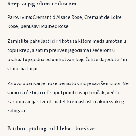
Krep sa jagodom i rikotom
Parovi vina: Cremant d’Alsace Rose, Cremant de Loire
Rose, penušavi Malbec Rose
Zamislite pahuljasti sir rikota sa kišom meda umotan u
topli krep, a zatim preliven jagodama i šećerom u
prahu. To je jedna od onih stvari koje želite da jedete čim
stane na tanjir.
Za ovo uparivanje, roze penasto vino je savršen izbor. Ne
samo da će boja ruže upotpuniti ovaj doručak, već će
karbonizacija stvoriti nalet kremastosti nakon svakog
zalogaja.
Burbon puding od hleba i breskve