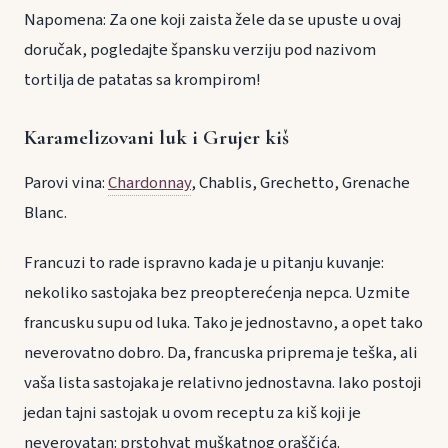
Napomena: Za one koji zaista žele da se upuste u ovaj
doručak, pogledajte špansku verziju pod nazivom
tortilja de patatas sa krompirom!
Karamelizovani luk i Grujer kiš
Parovi vina:
Chardonnay
, Chablis, Grechetto, Grenache
Blanc.
Francuzi to rade ispravno kada je u pitanju kuvanje:
nekoliko sastojaka bez preopterećenja nepca. Uzmite
francusku supu od luka. Tako je jednostavno, a opet tako
neverovatno dobro. Da, francuska priprema je teška, ali
vaša lista sastojaka je relativno jednostavna. Iako postoji
jedan tajni sastojak u ovom receptu za kiš koji je
neverovatan: prstohvat muškatnog oraščića.