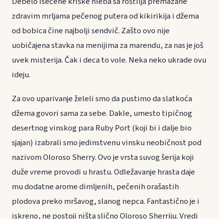
Debelo isečene kriške hleba sa roštilja premazane
zdravim mrljama pečenog putera od kikirikija i džema
od bobica čine najbolji sendvič. Zašto ovo nije
uobičajena stavka na menijima za marendu, za nas je još
uvek misterija. Čak i deca to vole. Neka neko ukrade ovu
ideju.
Za ovo uparivanje želeli smo da pustimo da slatkoća
džema govori sama za sebe. Dakle, umesto tipičnog
desertnog vinskog para Ruby Port (koji bi i dalje bio
sjajan) izabrali smo jedinstvenu vinsku neobičnost pod
nazivom Oloroso Sherry. Ovo je vrsta suvog šerija koji
duže vreme provodi u hrastu. Odležavanje hrasta daje
mu dodatne arome dimljenih, pečenih orašastih
plodova preko mršavog, slanog nepca. Fantastično je i
iskreno, ne postoji ništa slično Oloroso Sherriju. Vredi