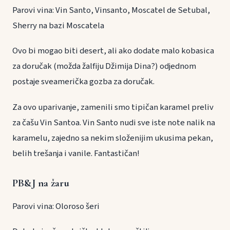
Parovi vina: Vin Santo, Vinsanto, Moscatel de Setubal,
Sherry na bazi Moscatela
Ovo bi mogao biti desert, ali ako dodate malo kobasica
za doručak (možda žalfiju Džimija Dina?) odjednom
postaje sveamerička gozba za doručak.
Za ovo uparivanje, zamenili smo tipičan karamel preliv
za čašu Vin Santoa. Vin Santo nudi sve iste note nalik na
karamelu, zajedno sa nekim složenijim ukusima pekan,
belih trešanja i vanile. Fantastičan!
PB&J na žaru
Parovi vina: Oloroso šeri