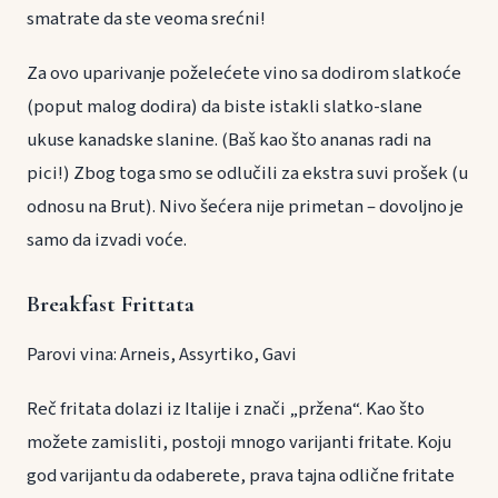
smatrate da ste veoma srećni!
Za ovo uparivanje poželećete vino sa dodirom slatkoće
(poput malog dodira) da biste istakli slatko-slane
ukuse kanadske slanine. (Baš kao što ananas radi na
pici!) Zbog toga smo se odlučili za ekstra suvi prošek (u
odnosu na Brut). Nivo šećera nije primetan – dovoljno je
samo da izvadi voće.
Breakfast Frittata
Parovi vina: Arneis, Assyrtiko, Gavi
Reč fritata dolazi iz Italije i znači „pržena“. Kao što
možete zamisliti, postoji mnogo varijanti fritate. Koju
god varijantu da odaberete, prava tajna odlične fritate