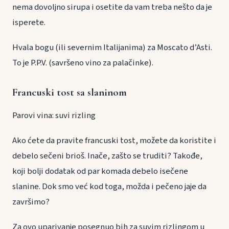
nema dovoljno sirupa i osetite da vam treba nešto da je
isperete.
Hvala bogu (ili severnim Italijanima) za Moscato d’Asti.
To je P.P.V. (savršeno vino za palačinke).
Francuski tost sa slaninom
Parovi vina: suvi rizling
Ako ćete da pravite francuski tost, možete da koristite i
debelo sečeni brioš. Inače, zašto se truditi? Takođe,
koji bolji dodatak od par komada debelo isečene
slanine. Dok smo već kod toga, možda i pečeno jaje da
završimo?
Za ovo uparivanje posegnuo bih za suvim rizlingom u