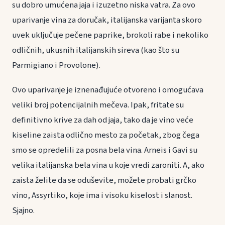
su dobro umućena jaja i izuzetno niska vatra. Za ovo
uparivanje vina za doručak, italijanska varijanta skoro
uvek uključuje pečene paprike, brokoli rabe i nekoliko
odličnih, ukusnih italijanskih sireva (kao što su
Parmigiano i Provolone).
Ovo uparivanje je iznenađujuće otvoreno i omogućava
veliki broj potencijalnih mečeva. Ipak, fritate su
definitivno krive za dah od jaja, tako da je vino veće
kiseline zaista odlično mesto za početak, zbog čega
smo se opredelili za posna bela vina. Arneis i Gavi su
velika italijanska bela vina u koje vredi zaroniti. A, ako
zaista želite da se oduševite, možete probati grčko
vino, Assyrtiko, koje ima i visoku kiselost i slanost.
Sjajno.