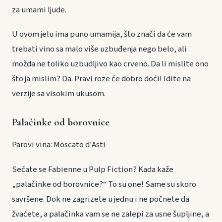
za umami ljude.
U ovom jelu ima puno umamija, što znači da će vam
trebati vino sa malo više uzbuđenja nego belo, ali
možda ne toliko uzbudljivo kao crveno. Da li mislite ono
što ja mislim? Da. Pravi roze će dobro doći! Idite na
verzije sa visokim ukusom.
Palačinke od borovnice
Parovi vina: Moscato d'Asti
Sećate se Fabienne u Pulp Fiction? Kada kaže
„palačinke od borovnice?“ To su one! Same su skoro
savršene. Dok ne zagrizete u jednu i ne počnete da
žvaćete, a palačinka vam se ne zalepi za usne šupljine, a