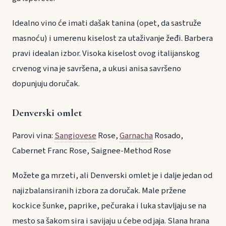
Idealno vino će imati dašak tanina (opet, da sastruže
masnoću) i umerenu kiselost za utaživanje žeđi. Barbera
pravi idealan izbor. Visoka kiselost ovog italijanskog
crvenog vina je savršena, a ukusi anisa savršeno
dopunjuju doručak.
Denverski omlet
Parovi vina:
Sangiovese
Rose,
Garnacha
Rosado,
Cabernet Franc Rose, Saignee-Method Rose
Možete ga mrzeti, ali Denverski omlet je i dalje jedan od
najizbalansiranih izbora za doručak. Male pržene
kockice šunke, paprike, pečuraka i luka stavljaju se na
mesto sa šakom sira i savijaju u ćebe od jaja. Slana hrana