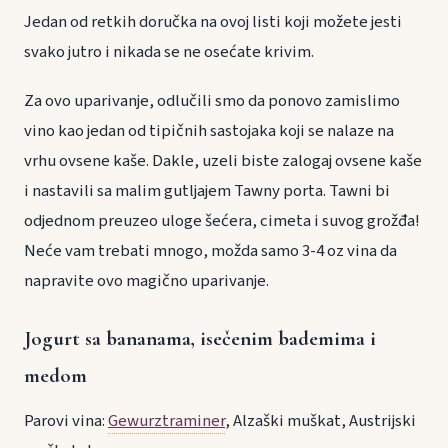
Jedan od retkih doručka na ovoj listi koji možete jesti
svako jutro i nikada se ne osećate krivim.
Za ovo uparivanje, odlučili smo da ponovo zamislimo
vino kao jedan od tipičnih sastojaka koji se nalaze na
vrhu ovsene kaše. Dakle, uzeli biste zalogaj ovsene kaše
i nastavili sa malim gutljajem Tawny porta. Tawni bi
odjednom preuzeo uloge šećera, cimeta i suvog grožđa!
Neće vam trebati mnogo, možda samo 3-4 oz vina da
napravite ovo magično uparivanje.
Jogurt sa bananama, isečenim bademima i
medom
Parovi vina:
Gewurztraminer
, Alzaški muškat, Austrijski