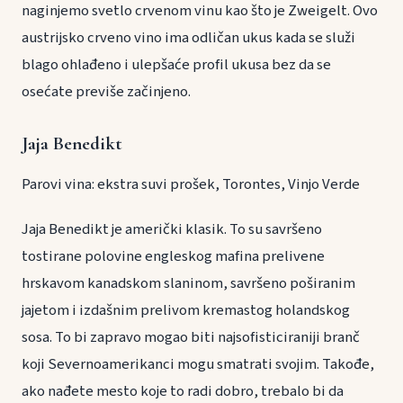
naginjemo svetlo crvenom vinu kao što je Zweigelt. Ovo
austrijsko crveno vino ima odličan ukus kada se služi
blago ohlađeno i ulepšaće profil ukusa bez da se
osećate previše začinjeno.
Jaja Benedikt
Parovi vina: ekstra suvi prošek, Torontes, Vinjo Verde
Jaja Benedikt je američki klasik. To su savršeno
tostirane polovine engleskog mafina prelivene
hrskavom kanadskom slaninom, savršeno poširanim
jajetom i izdašnim prelivom kremastog holandskog
sosa. To bi zapravo mogao biti najsofisticiraniji branč
koji Severnoamerikanci mogu smatrati svojim. Takođe,
ako nađete mesto koje to radi dobro, trebalo bi da