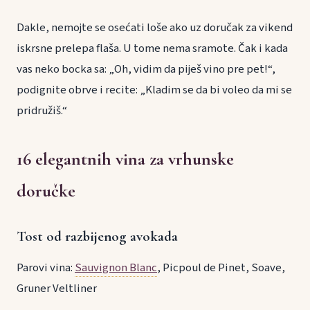
Dakle, nemojte se osećati loše ako uz doručak za vikend
iskrsne prelepa flaša. U tome nema sramote. Čak i kada
vas neko bocka sa: „Oh, vidim da piješ vino pre pet!“,
podignite obrve i recite: „Kladim se da bi voleo da mi se
pridružiš.“
16 elegantnih vina za vrhunske
doručke
Tost od razbijenog avokada
Parovi vina:
Sauvignon Blanc
, Picpoul de Pinet, Soave,
Gruner Veltliner