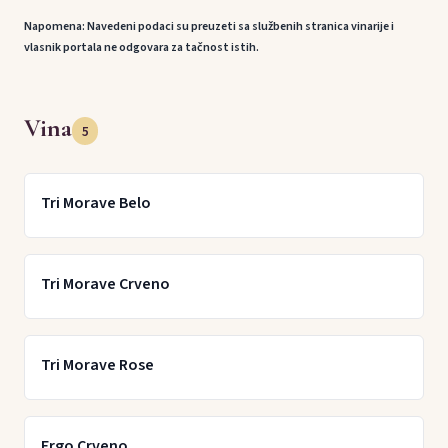
Napomena: Navedeni podaci su preuzeti sa službenih stranica vinarije i
vlasnik portala ne odgovara za tačnost istih.
Vina
5
Tri Morave Belo
Tri Morave Crveno
Tri Morave Rose
Ergo Crveno