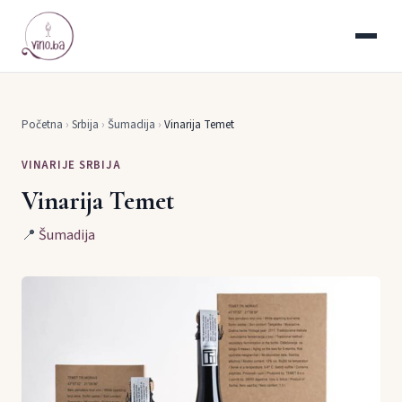
Početna
›
Srbija
›
Šumadija
›
Vinarija Temet
VINARIJE SRBIJA
Vinarija Temet
📍
Šumadija