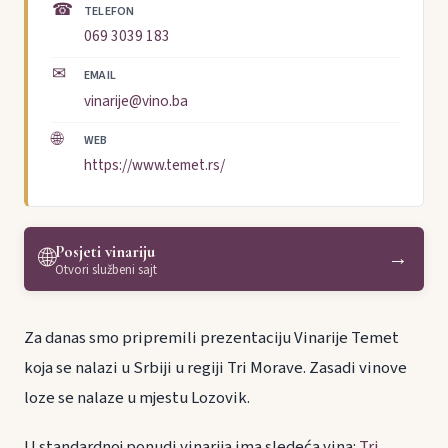
☎
TELEFON
069 3039 183
✉
EMAIL
vinarije@vino.ba
🌐
WEB
https://www.temet.rs/
Posjeti vinariju
🌐
→
Otvori službeni sajt
Za danas smo pripremili prezentaciju Vinarije Temet
koja se nalazi u Srbiji u regiji Tri Morave. Zasadi vinove
loze se nalaze u mjestu Lozovik.
U standardnoj ponudi vinarija ima sledeća vina:
Tri