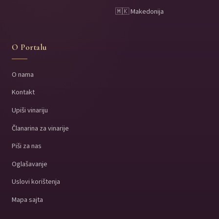
🇲🇰 Makedonija
O Portalu
O nama
Kontakt
Upiši vinariju
Članarina za vinarije
Piši za nas
Oglašavanje
Uslovi korištenja
Mapa sajta