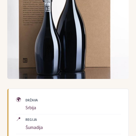
🌍
DRŽAVA
Srbija
📍
REGIJA
Šumadija