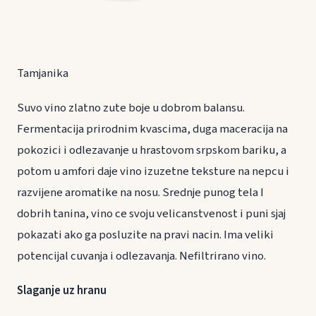
Tamjanika
Suvo vino zlatno zute boje u dobrom balansu.
Fermentacija prirodnim kvascima, duga maceracija na
pokozici i odlezavanje u hrastovom srpskom bariku, a
potom u amfori daje vino izuzetne teksture na nepcu i
razvijene aromatike na nosu. Srednje punog tela I
dobrih tanina, vino ce svoju velicanstvenost i puni sjaj
pokazati ako ga posluzite na pravi nacin. Ima veliki
potencijal cuvanja i odlezavanja. Nefiltrirano vino.
Slaganje uz hranu