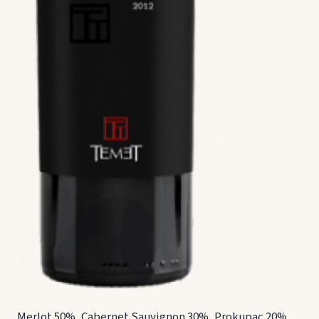
Merlot 50%, Cabernet Sauvignon 30%, Prokupac 20%