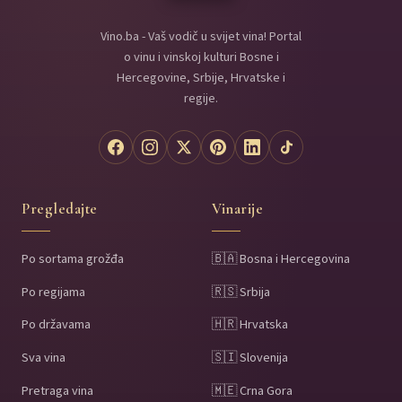
Vino.ba - Vaš vodič u svijet vina! Portal
o vinu i vinskoj kulturi Bosne i
Hercegovine, Srbije, Hrvatske i
regije.
Pregledajte
Vinarije
Po sortama grožđa
🇧🇦 Bosna i Hercegovina
Po regijama
🇷🇸 Srbija
Po državama
🇭🇷 Hrvatska
Sva vina
🇸🇮 Slovenija
Pretraga vina
🇲🇪 Crna Gora