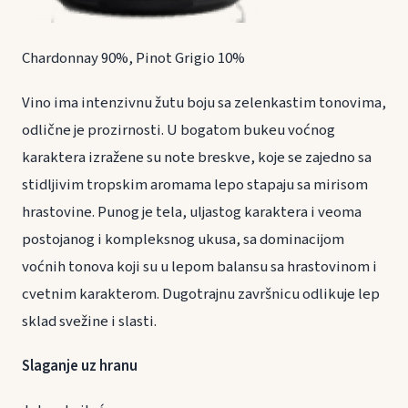
Chardonnay 90%, Pinot Grigio 10%
Vino ima intenzivnu žutu boju sa zelenkastim tonovima,
odlične je prozirnosti. U bogatom bukeu voćnog
karaktera izražene su note breskve, koje se zajedno sa
stidljivim tropskim aromama lepo stapaju sa mirisom
hrastovine. Punog je tela, uljastog karaktera i veoma
postojanog i kompleksnog ukusa, sa dominacijom
voćnih tonova koji su u lepom balansu sa hrastovinom i
cvetnim karakterom. Dugotrajnu završnicu odlikuje lep
sklad svežine i slasti.
Slaganje uz hranu