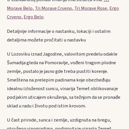
Morave Belo
,
Tri Morave Crveno
,
Tri Morave Rose
,
Ergo
Crveno
,
Ergo Belo
.
Detaljnije informacije o nastanku, lokaciji i ostalim
detaljima možete pročitati u nastavku
U Lozoviku iznad Jagodine, valovitom predelu odakle
Šumadija gleda na Pomoravlje, vođeni tragom plodne
zemlje, postalo je jasno gde treba pustiti korenje.
Smeštena na prelepim padinama koje obezbeđuju
idealnu izloženost suncu, vinarija Temet oblikovana je
pod jakim uticajem okruženja, sa težnjom da se pronađe
sklad u radu i životu pod istim krovom.
U čast prirode, sunca i zemlje, uzdignuta na bregu,
okružena vinogradima, podignuta je vinarija Temet.