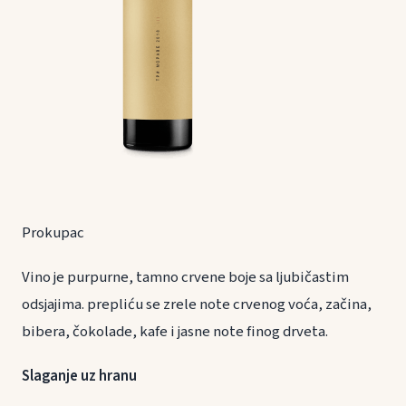
Prokupac
Vino je purpurne, tamno crvene boje sa ljubičastim
odsjajima. prepliću se zrele note crvenog voća, začina,
bibera, čokolade, kafe i jasne note finog drveta.
Slaganje uz hranu