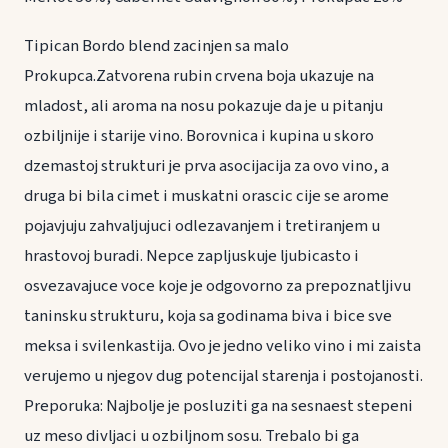
Tipican Bordo blend zacinjen sa malo
Prokupca.Zatvorena rubin crvena boja ukazuje na
mladost, ali aroma na nosu pokazuje da je u pitanju
ozbiljnije i starije vino. Borovnica i kupina u skoro
dzemastoj strukturi je prva asocijacija za ovo vino, a
druga bi bila cimet i muskatni orascic cije se arome
pojavjuju zahvaljujuci odlezavanjem i tretiranjem u
hrastovoj buradi. Nepce zapljuskuje ljubicasto i
osvezavajuce voce koje je odgovorno za prepoznatljivu
taninsku strukturu, koja sa godinama biva i bice sve
meksa i svilenkastija. Ovo je jedno veliko vino i mi zaista
verujemo u njegov dug potencijal starenja i postojanosti.
Preporuka: Najbolje je posluziti ga na sesnaest stepeni
uz meso divljaci u ozbiljnom sosu. Trebalo bi ga