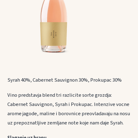
Syrah 40%, Cabernet Sauvignon 30%, Prokupac 30%
Vino predstavja blend tri razlicite sorte grozdja:
Cabernet Sauvignon, Syrah i Prokupac. Intenzive vocne
arome jagode, maline i borovnice preovladavaju na nosu
uz prepoznatljive zemljane note koje nam daje Syrah.