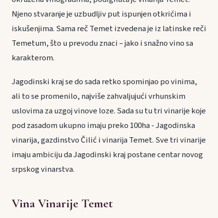
Njeno stvaranje je uzbudljiv put ispunjen otkrićima i
iskušenjima. Sama reč Temet izvedena je iz latinske reči
Temetum, što u prevodu znaci – jako i snažno vino sa
karakterom.
Jagodinski kraj se do sada retko spominjao po vinima,
ali to se promenilo, najviše zahvaljujući vrhunskim
uslovima za uzgoj vinove loze. Sada su tu tri vinarije koje
pod zasadom ukupno imaju preko 100ha - Jagodinska
vinarija, gazdinstvo Čilić i vinarija Temet. Sve tri vinarije
imaju ambiciju da Jagodinski kraj postane centar novog
srpskog vinarstva.
Vina Vinarije Temet