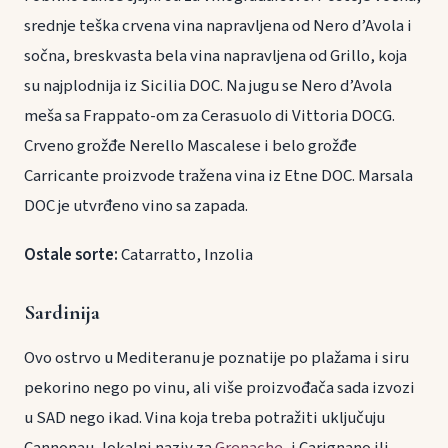
srednje teška crvena vina napravljena od Nero d’Avola i
sočna, breskvasta bela vina napravljena od Grillo, koja
su najplodnija iz Sicilia DOC. Na jugu se Nero d’Avola
meša sa Frappato-om za Cerasuolo di Vittoria DOCG.
Crveno grožđe Nerello Mascalese i belo grožđe
Carricante proizvode tražena vina iz Etne DOC. Marsala
DOC je utvrđeno vino sa zapada.
Ostale sorte:
Catarratto, Inzolia
Sardinija
Ovo ostrvo u Mediteranu je poznatije po plažama i siru
pekorino nego po vinu, ali više proizvođača sada izvozi
u SAD nego ikad. Vina koja treba potražiti uključuju
Cannonau, lokalni naziv za
Grenache
, i Carignano ili