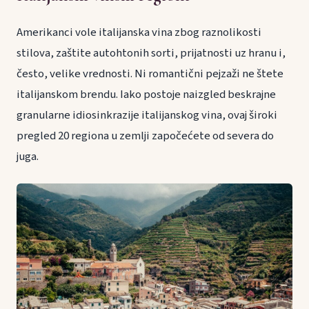
Amerikanci vole italijanska vina zbog raznolikosti
stilova, zaštite autohtonih sorti, prijatnosti uz hranu i,
često, velike vrednosti. Ni romantični pejzaži ne štete
italijanskom brendu. Iako postoje naizgled beskrajne
granularne idiosinkrazije italijanskog vina, ovaj široki
pregled 20 regiona u zemlji započećete od severa do
juga.