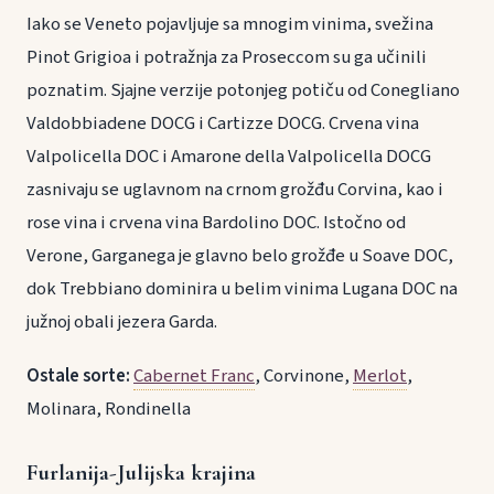
Iako se Veneto pojavljuje sa mnogim vinima, svežina
Pinot Grigioa i potražnja za Proseccom su ga učinili
poznatim. Sjajne verzije potonjeg potiču od Conegliano
Valdobbiadene DOCG i Cartizze DOCG. Crvena vina
Valpolicella DOC i Amarone della Valpolicella DOCG
zasnivaju se uglavnom na crnom grožđu Corvina, kao i
rose vina i crvena vina Bardolino DOC. Istočno od
Verone, Garganega je glavno belo grožđe u Soave DOC,
dok Trebbiano dominira u belim vinima Lugana DOC na
južnoj obali jezera Garda.
Ostale sorte:
Cabernet Franc
, Corvinone,
Merlot
,
Molinara, Rondinella
Furlanija-Julijska krajina