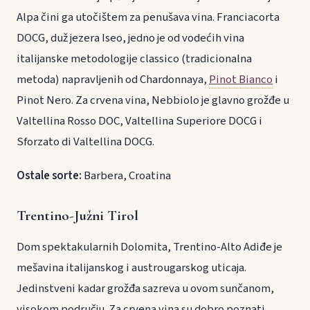
Alpa čini ga utočištem za penušava vina. Franciacorta
DOCG, duž jezera Iseo, jedno je od vodećih vina
italijanske metodologije classico (tradicionalna
metoda) napravljenih od Chardonnaya,
Pinot Bianco
i
Pinot Nero. Za crvena vina, Nebbiolo je glavno grožđe u
Valtellina Rosso DOC, Valtellina Superiore DOCG i
Sforzato di Valtellina DOCG.
Ostale sorte:
Barbera, Croatina
Trentino-Južni Tirol
Dom spektakularnih Dolomita, Trentino-Alto Adiđe je
mešavina italijanskog i austrougarskog uticaja.
Jedinstveni kadar grožđa sazreva u ovom sunčanom,
visokom području. Za crvena vina su dobro poznati