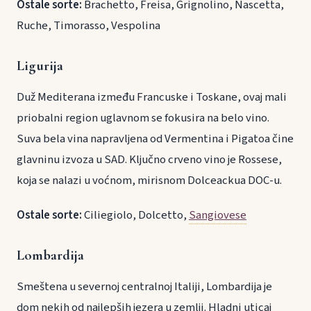
Ostale sorte:
Brachetto, Freisa, Grignolino, Nascetta,
Ruche, Timorasso, Vespolina
Ligurija
Duž Mediterana između Francuske i Toskane, ovaj mali
priobalni region uglavnom se fokusira na belo vino.
Suva bela vina napravljena od Vermentina i Pigatoa čine
glavninu izvoza u SAD. Ključno crveno vino je Rossese,
koja se nalazi u voćnom, mirisnom Dolceackua DOC-u.
Ostale sorte:
Ciliegiolo, Dolcetto,
Sangiovese
Lombardija
Smeštena u severnoj centralnoj Italiji, Lombardija je
dom nekih od najlepših jezera u zemlji. Hladni uticaj