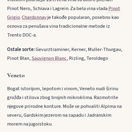
Pinot Nero, Schiava i Lagrein. Za bela vina vlada
Pinot
Grigio
.
Chardonnay
je takođe popularan, posebno kao
osnova za penušava vina tradicionalne metode iz
Trento DOC-a.
Ostale sorte:
Gevurztraminer, Kerner, Muller-Thurgau,
Pinot Blan,
Sauvignon Blanc
, Rizling, Teroldego
Veneto
Bogat istorijom, lepotom i vinom, Veneto nudi širinu
grožđa i stilova zbog brojnih mikroklima. Razmotrite
njegove prirodne konture. Može se pohvaliti Alpima na
severu, Gardskim jezerom na zapadu i Jadranskim
morem na jugoistoku.