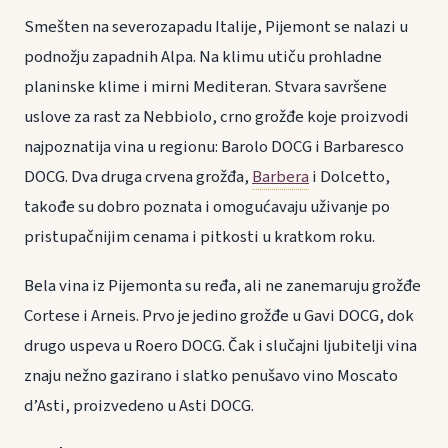
Smešten na severozapadu Italije, Pijemont se nalazi u
podnožju zapadnih Alpa. Na klimu utiču prohladne
planinske klime i mirni Mediteran. Stvara savršene
uslove za rast za Nebbiolo, crno grožđe koje proizvodi
najpoznatija vina u regionu: Barolo DOCG i Barbaresco
DOCG. Dva druga crvena grožđa,
Barbera
i Dolcetto,
takođe su dobro poznata i omogućavaju uživanje po
pristupačnijim cenama i pitkosti u kratkom roku.
Bela vina iz Pijemonta su ređa, ali ne zanemaruju grožđe
Cortese i Arneis. Prvo je jedino grožđe u Gavi DOCG, dok
drugo uspeva u Roero DOCG. Čak i slučajni ljubitelji vina
znaju nežno gazirano i slatko penušavo vino Moscato
d’Asti, proizvedeno u Asti DOCG.