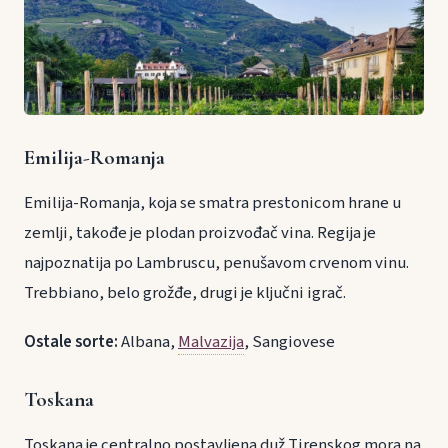
Emilija-Romanja
Emilija-Romanja, koja se smatra prestonicom hrane u
zemlji, takođe je plodan proizvođač vina. Regija je
najpoznatija po Lambruscu, penušavom crvenom vinu.
Trebbiano, belo grožđe, drugi je ključni igrač.
Ostale sorte:
Albana,
Malvazija
, Sangiovese
Toskana
Toskana je centralno postavljena duž Tirenskog mora na