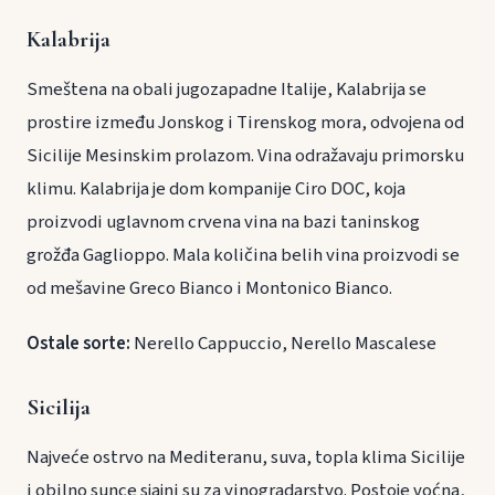
Kalabrija
Smeštena na obali jugozapadne Italije, Kalabrija se
prostire između Jonskog i Tirenskog mora, odvojena od
Sicilije Mesinskim prolazom. Vina odražavaju primorsku
klimu. Kalabrija je dom kompanije Ciro DOC, koja
proizvodi uglavnom crvena vina na bazi taninskog
grožđa Gaglioppo. Mala količina belih vina proizvodi se
od mešavine Greco Bianco i Montonico Bianco.
Ostale sorte:
Nerello Cappuccio, Nerello Mascalese
Sicilija
Najveće ostrvo na Mediteranu, suva, topla klima Sicilije
i obilno sunce sjajni su za vinogradarstvo. Postoje voćna,