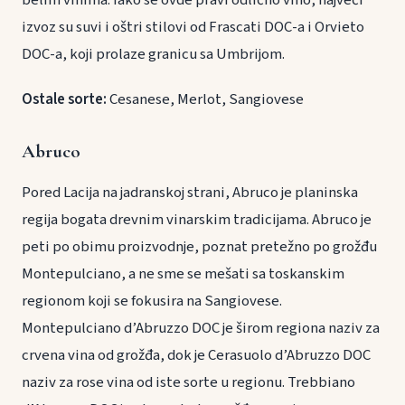
belim vinima. Iako se ovde pravi odlično vino, najveći
izvoz su suvi i oštri stilovi od Frascati DOC-a i Orvieto
DOC-a, koji prolaze granicu sa Umbrijom.
Ostale sorte:
Cesanese, Merlot, Sangiovese
Abruco
Pored Lacija na jadranskoj strani, Abruco je planinska
regija bogata drevnim vinarskim tradicijama. Abruco je
peti po obimu proizvodnje, poznat pretežno po grožđu
Montepulciano, a ne sme se mešati sa toskanskim
regionom koji se fokusira na Sangiovese.
Montepulciano d’Abruzzo DOC je širom regiona naziv za
crvena vina od grožđa, dok je Cerasuolo d’Abruzzo DOC
naziv za rose vina od iste sorte u regionu. Trebbiano