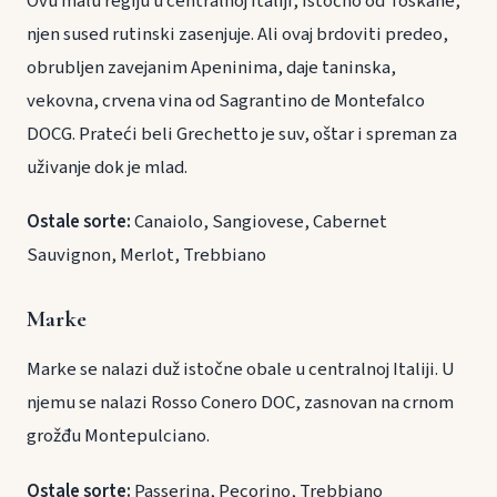
Ovu malu regiju u centralnoj Italiji, istočno od Toskane,
njen sused rutinski zasenjuje. Ali ovaj brdoviti predeo,
obrubljen zavejanim Apeninima, daje taninska,
vekovna, crvena vina od Sagrantino de Montefalco
DOCG. Prateći beli Grechetto je suv, oštar i spreman za
uživanje dok je mlad.
Ostale sorte:
Canaiolo, Sangiovese, Cabernet
Sauvignon, Merlot, Trebbiano
Marke
Marke se nalazi duž istočne obale u centralnoj Italiji. U
njemu se nalazi Rosso Conero DOC, zasnovan na crnom
grožđu Montepulciano.
Ostale sorte:
Passerina, Pecorino, Trebbiano