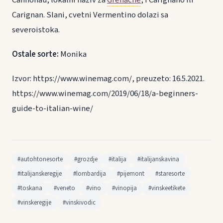
Carignan. Slani, cvetni Vermentino dolazi sa
severoistoka.
Ostale sorte:
Monika
Izvor: https://www.winemag.com/, preuzeto: 16.5.2021.
https://www.winemag.com/2019/06/18/a-beginners-
guide-to-italian-wine/
#autohtonesorte
#grozdje
#italija
#italijanskavina
#italijanskeregije
#lombardija
#pijemont
#staresorte
#toskana
#veneto
#vino
#vinopija
#vinskeetikete
#vinskeregije
#vinskivodic