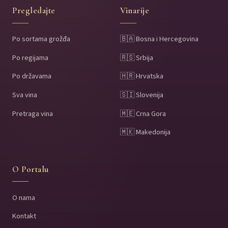
Pregledajte
Vinarije
Po sortama grožđa
🇧🇦 Bosna i Hercegovina
Po regijama
🇷🇸 Srbija
Po državama
🇭🇷 Hrvatska
Sva vina
🇸🇮 Slovenija
Pretraga vina
🇲🇪 Crna Gora
🇲🇰 Makedonija
O Portalu
O nama
Kontakt