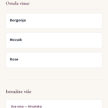
Ostala vina
3
Borgonja
Mozaik
Rose
Istražite više
Sva vina — Hrvatska