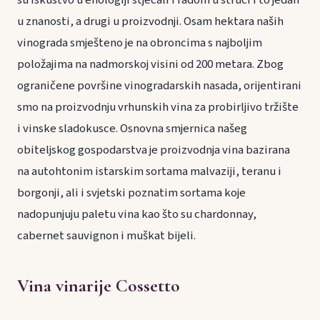
u znanosti, a drugi u proizvodnji. Osam hektara naših
vinograda smješteno je na obroncima s najboljim
položajima na nadmorskoj visini od 200 metara. Zbog
ograničene površine vinogradarskih nasada, orijentirani
smo na proizvodnju vrhunskih vina za probirljivo tržište
i vinske sladokusce. Osnovna smjernica našeg
obiteljskog gospodarstva je proizvodnja vina bazirana
na autohtonim istarskim sortama malvaziji, teranu i
borgonji, ali i svjetski poznatim sortama koje
nadopunjuju paletu vina kao što su chardonnay,
cabernet sauvignon i muškat bijeli.
Vina vinarije Cossetto