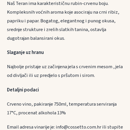
Naš Teran ima karakterističnu rubin-crvenu boju.
Kompleksnih voćnih aroma koje asociraju na crni ribiz,
papriku i papar. Bogatog, elegantnog i punog okusa,
srednje strukture i zrelih slatkih tanina, ostavlja
dugotrajan balansirani okus.
Slaganje uz hranu
Najbolje pristaje uz začinjena jela s crvenim mesom , jela
od divljači ili uz predjelo s pršutom i sirom.
Detaljni podaci
Crveno vino, pakiranje 750ml, temperatura serviranja
17°C, procenat alkohola 13%
Email adresa vinarije je: info@cossetto.com.hr ili stupite