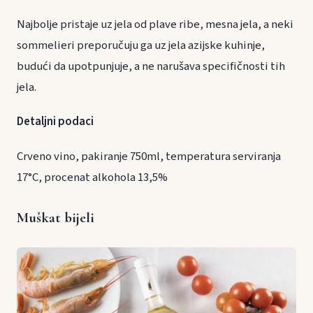
Najbolje pristaje uz jela od plave ribe, mesna jela, a neki
sommelieri preporučuju ga uz jela azijske kuhinje,
budući da upotpunjuje, a ne narušava specifičnosti tih
jela.
Detaljni podaci
Crveno vino, pakiranje 750ml, temperatura serviranja
17°C, procenat alkohola 13,5%
Muškat bijeli