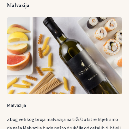
Malvazija
Malvazija
Zbog velikog broja malvazija na tržištu Istre htjeli smo
da naša Malvazija bude nešto drukčija od ostalih tj. htjeli