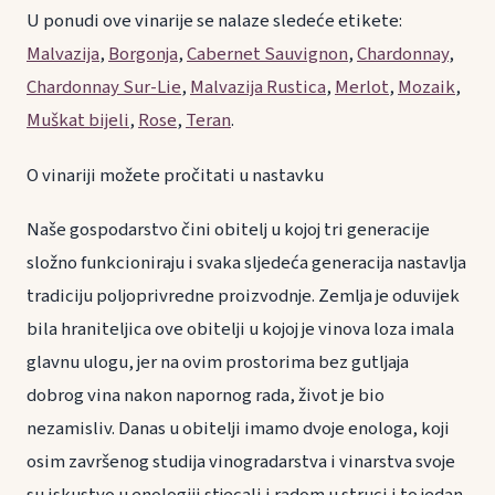
U ponudi ove vinarije se nalaze sledeće etikete:
Malvazija
,
Borgonja
,
Cabernet Sauvignon
,
Chardonnay
,
Chardonnay Sur-Lie
,
Malvazija Rustica
,
Merlot
,
Mozaik
,
Muškat bijeli
,
Rose
,
Teran
.
O vinariji možete pročitati u nastavku
Naše gospodarstvo čini obitelj u kojoj tri generacije
složno funkcioniraju i svaka sljedeća generacija nastavlja
tradiciju poljoprivredne proizvodnje. Zemlja je oduvijek
bila hraniteljica ove obitelji u kojoj je vinova loza imala
glavnu ulogu, jer na ovim prostorima bez gutljaja
dobrog vina nakon napornog rada, život je bio
nezamisliv. Danas u obitelji imamo dvoje enologa, koji
osim završenog studija vinogradarstva i vinarstva svoje
su iskustvo u enologiji stjecali i radom u struci i to jedan