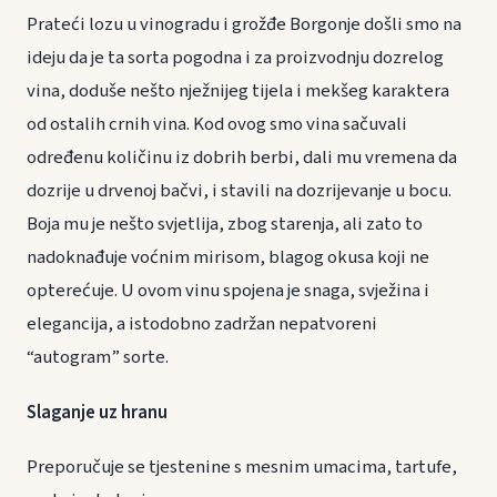
Prateći lozu u vinogradu i grožđe Borgonje došli smo na
ideju da je ta sorta pogodna i za proizvodnju dozrelog
vina, doduše nešto nježnijeg tijela i mekšeg karaktera
od ostalih crnih vina. Kod ovog smo vina sačuvali
određenu količinu iz dobrih berbi, dali mu vremena da
dozrije u drvenoj bačvi, i stavili na dozrijevanje u bocu.
Boja mu je nešto svjetlija, zbog starenja, ali zato to
nadoknađuje voćnim mirisom, blagog okusa koji ne
opterećuje. U ovom vinu spojena je snaga, svježina i
elegancija, a istodobno zadržan nepatvoreni
“autogram” sorte.
Slaganje uz hranu
Preporučuje se tjestenine s mesnim umacima, tartufe,