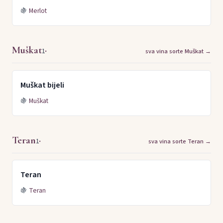
🍇
Merlot
Muškat
·
1
sva vina sorte Muškat →
Muškat bijeli
🍇
Muškat
Teran
·
1
sva vina sorte Teran →
Teran
🍇
Teran