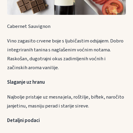
Cabernet Sauvignon
Vino zagasito crvene boje s ljubičastim odsjajem. Dobro
integriranih tanina s naglašenim voćnim notama.
Raskošan, dugotrajni okus zadimljenih voćnih i
začinskih aroma vanilije.
Slaganje uz hranu
Najbolje pristaje uz mesna jela, roštilje, biftek, naročito
janjetinu, masniju perad i starije sireve.
Detaljni podaci