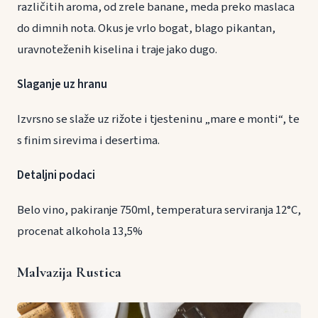
različitih aroma, od zrele banane, meda preko maslaca
do dimnih nota. Okus je vrlo bogat, blago pikantan,
uravnoteženih kiselina i traje jako dugo.
Slaganje uz hranu
Izvrsno se slaže uz rižote i tjesteninu „mare e monti“, te
s finim sirevima i desertima.
Detaljni podaci
Belo vino, pakiranje 750ml, temperatura serviranja 12°C,
procenat alkohola 13,5%
Malvazija Rustica