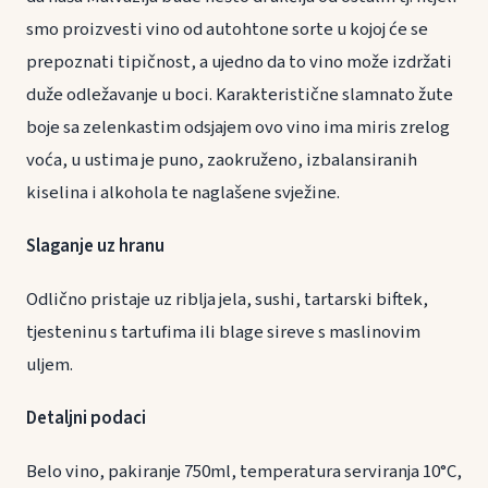
smo proizvesti vino od autohtone sorte u kojoj će se
prepoznati tipičnost, a ujedno da to vino može izdržati
duže odležavanje u boci. Karakteristične slamnato žute
boje sa zelenkastim odsjajem ovo vino ima miris zrelog
voća, u ustima je puno, zaokruženo, izbalansiranih
kiselina i alkohola te naglašene svježine.
Slaganje uz hranu
Odlično pristaje uz riblja jela, sushi, tartarski biftek,
tjesteninu s tartufima ili blage sireve s maslinovim
uljem.
Detaljni podaci
Belo vino, pakiranje 750ml, temperatura serviranja 10°C,