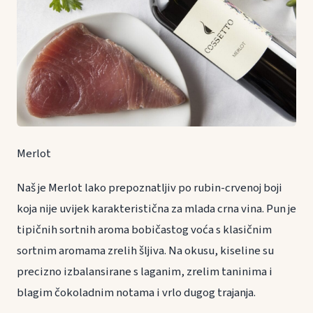
Merlot
Naš je Merlot lako prepoznatljiv po rubin-crvenoj boji
koja nije uvijek karakteristična za mlada crna vina. Pun je
tipičnih sortnih aroma bobičastog voća s klasičnim
sortnim aromama zrelih šljiva. Na okusu, kiseline su
precizno izbalansirane s laganim, zrelim taninima i
blagim čokoladnim notama i vrlo dugog trajanja.