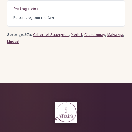
Pretraga vina
Po sorti, regionu ili državi
Sorte grožđa:
Cabernet Sauvignon
,
Merlot
,
Chardonnay
,
Malvazija
,
Muškat