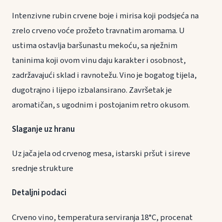
Intenzivne rubin crvene boje i mirisa koji podsjeća na
zrelo crveno voće prožeto travnatim aromama. U
ustima ostavlja baršunastu mekoću, sa nježnim
taninima koji ovom vinu daju karakter i osobnost,
zadržavajući sklad i ravnotežu. Vino je bogatog tijela,
dugotrajno i lijepo izbalansirano. Završetak je
aromatičan, s ugodnim i postojanim retro okusom.
Slaganje uz hranu
Uz jača jela od crvenog mesa, istarski pršut i sireve
srednje strukture
Detaljni podaci
Crveno vino, temperatura serviranja 18°C, procenat