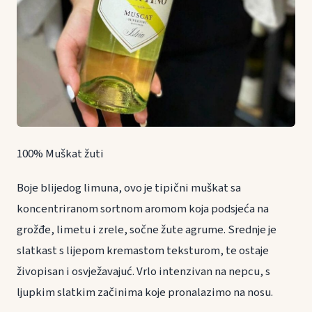
100% Muškat žuti
Boje blijedog limuna, ovo je tipični muškat sa
koncentriranom sortnom aromom koja podsjeća na
grožđe, limetu i zrele, sočne žute agrume. Srednje je
slatkast s lijepom kremastom teksturom, te ostaje
živopisan i osvježavajuć. Vrlo intenzivan na nepcu, s
ljupkim slatkim začinima koje pronalazimo na nosu.