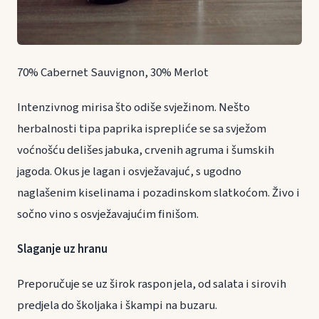
70% Cabernet Sauvignon, 30% Merlot
Intenzivnog mirisa što odiše svježinom. Nešto
herbalnosti tipa paprika isprepliće se sa svježom
voćnošću delišes jabuka, crvenih agruma i šumskih
jagoda. Okus je lagan i osvježavajuć, s ugodno
naglašenim kiselinama i pozadinskom slatkoćom. Živo i
sočno vino s osvježavajućim finišom.
Slaganje uz hranu
Preporučuje se uz širok raspon jela, od salata i sirovih
predjela do školjaka i škampi na buzaru.