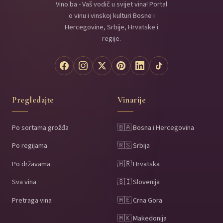
Vino.ba - Vaš vodič u svijet vina! Portal
o vinu i vinskoj kulturi Bosne i
Hercegovine, Srbije, Hrvatske i
regije.
Pregledajte
Vinarije
Po sortama grožđa
🇧🇦 Bosna i Hercegovina
Po regijama
🇷🇸 Srbija
Po državama
🇭🇷 Hrvatska
Sva vina
🇸🇮 Slovenija
Pretraga vina
🇲🇪 Crna Gora
🇲🇰 Makedonija