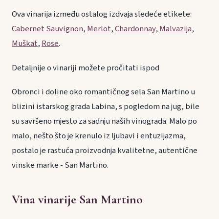
Ova vinarija između ostalog izdvaja sledeće etikete:
Cabernet Sauvignon
,
Merlot
,
Chardonnay
,
Malvazija
,
Muškat
,
Rose
.
Detaljnije o vinariji možete pročitati ispod
Obronci i doline oko romantičnog sela San Martino u
blizini istarskog grada Labina, s pogledom na jug, bile
su savršeno mjesto za sadnju naših vinograda. Malo po
malo, nešto što je krenulo iz ljubavi i entuzijazma,
postalo je rastuća proizvodnja kvalitetne, autentične
vinske marke - San Martino.
Vina vinarije San Martino