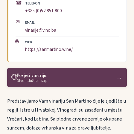
☎
TELEFON
+385 (0)52 851 800
✉
EMAIL
vinarije@vino.ba
🌐
WEB
https://sanmartino.wine/
Posjeti vinariju
🌐
→
Otvori službeni sajt
Predstavljamo Vam vinariju San Martino čije je sjedište u
regiji Istre u Hrvatskoj. Vinogradi su zasađeni u mjestu
Vrećari, kod Labina. Sa plodne crvene zemlje okupane
suncem, dolaze vrhunska vina za prave ljubitelje.