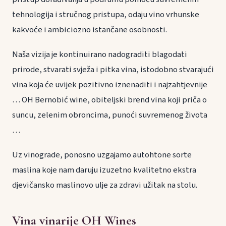
tehnologija i stručnog pristupa, odaju vino vrhunske
kakvoće i ambiciozno istančane osobnosti.
Naša vizija je kontinuirano nadograditi blagodati
prirode, stvarati svježa i pitka vina, istodobno stvarajući
vina koja će uvijek pozitivno iznenaditi i najzahtjevnije
… OH Bernobić wine, obiteljski brend vina koji priča o
suncu, zelenim obroncima, punoći suvremenog života
…
Uz vinograde, ponosno uzgajamo autohtone sorte
maslina koje nam daruju izuzetno kvalitetno ekstra
djevičansko maslinovo ulje za zdravi užitak na stolu.
Vina vinarije OH Wines