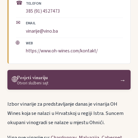
☎
TELEFON
385 (91) 4527473
✉
EMAIL
vinarije@vino.ba
🌐
WEB
https://www.oh-wines.com/kontakt/
Posjeti vinariju
🌐
→
Otvori službeni sajt
Izbor vinarije za predstavljanje danas je vinarija OH
Wines koja se nalazi u Hrvatskoj u regiji Istra. Suncem
okupani vinogradi se nalaze u mjestu Ohnići.
Vina ove vinarije su:
Chardonnay
,
Malvazija
,
Cabernet