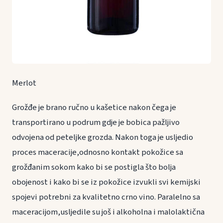
Merlot
Grožđe je brano ručno u kašetice nakon čega je
transportirano u podrum gdje je bobica pažljivo
odvojena od peteljke grozda. Nakon toga je usljedio
proces maceracije,odnosno kontakt pokožice sa
grožđanim sokom kako bi se postigla što bolja
obojenost i kako bi se iz pokožice izvukli svi kemijski
spojevi potrebni za kvalitetno crno vino. Paralelno sa
maceracijom,usljedile su još i alkoholna i malolaktična