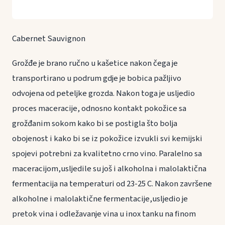
Cabernet Sauvignon
Grožđe je brano ručno u kašetice nakon čega je
transportirano u podrum gdje je bobica pažljivo
odvojena od peteljke grozda. Nakon toga je usljedio
proces maceracije, odnosno kontakt pokožice sa
grožđanim sokom kako bi se postigla što bolja
obojenost i kako bi se iz pokožice izvukli svi kemijski
spojevi potrebni za kvalitetno crno vino. Paralelno sa
maceracijom,usljedile su još i alkoholna i malolaktična
fermentacija na temperaturi od 23-25 C. Nakon završene
alkoholne i malolaktične fermentacije,usljedio je
pretok vina i odležavanje vina u inox tanku na finom