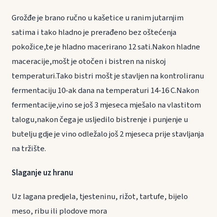
Grožđe je brano ručno u kašetice u ranim jutarnjim
satima i tako hladno je prerađeno bez oštećenja
pokožice,te je hladno macerirano 12 sati.Nakon hladne
maceracije,mošt je otočen i bistren na niskoj
temperaturi.Tako bistri mošt je stavljen na kontroliranu
fermentaciju 10-ak dana na temperaturi 14-16 C.Nakon
fermentacije,vino se još 3 mjeseca mješalo na vlastitom
talogu,nakon čega je usljedilo bistrenje i punjenje u
butelju gdje je vino odležalo još 2 mjeseca prije stavljanja
na tržište.
Slaganje uz hranu
Uz lagana predjela, tjesteninu, rižot, tartufe, bijelo
meso, ribu ili plodove mora