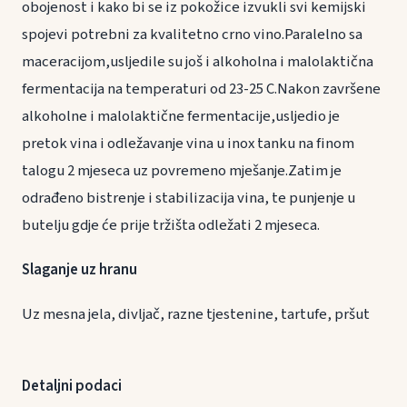
obojenost i kako bi se iz pokožice izvukli svi kemijski
spojevi potrebni za kvalitetno crno vino.Paralelno sa
maceracijom,usljedile su još i alkoholna i malolaktična
fermentacija na temperaturi od 23-25 C.Nakon završene
alkoholne i malolaktične fermentacije,usljedio je
pretok vina i odležavanje vina u inox tanku na finom
talogu 2 mjeseca uz povremeno mješanje.Zatim je
odrađeno bistrenje i stabilizacija vina, te punjenje u
butelju gdje će prije tržišta odležati 2 mjeseca.
Slaganje uz hranu
Uz mesna jela, divljač, razne tjestenine, tartufe, pršut
Detaljni podaci