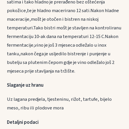
satima i tako hladno je prerađeno bez oštećenja
pokožice,te je hladno macerirano 12 sati.Nakon hladne
maceracije,mošt je otočen i bistren na niskoj
temperaturi.Tako bistri mošt je stavljen na kontroliranu
fermentaciju 10-ak dana na temperaturi 12-15 C.Nakon
fermentacije,vino je još 3 mjeseca odležalo u inox
tanku,nakon čega je usljedilo bistrenje i punjenje u
butelju sa plutenim čepom gdje je vino odležalo još 2
mjeseca prije stavljanja na tržište.
Slaganje uz hranu
Uz lagana predjela, tjesteninu, rižot, tartufe, bijelo
meso, ribu ili plodove mora
Detaljni podaci