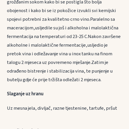
grožđanim sokom kako bi se postigla što bolja
obojenost i kako bi se iz pokožice izvukli svi kemijski
spojevi potrebni za kvalitetno crno vino.Paralelno sa
maceracijom,usljedile su još i alkoholna i malolaktična
fermentacija na temperaturi od 23-25 C.Nakon završene
alkoholne i malolaktične fermentacije,usljedio je
pretok vina i odležavanje vina u inox tanku na finom
talogu 2 mjeseca uz povremeno mješanje.Zatim je
odrađeno bistrenje i stabilizacija vina, te punjenje u
butelju gdje će prije tržišta odležati 2 mjeseca.
Slaganje uz hranu
Uz mesna jela, divljač, razne tjestenine, tartufe, pršut