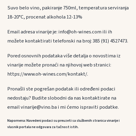
Suvo belo vino, pakiranje 750ml, temperatura serviranja
18-20°C, procenat alkohola 12-13%
Email adresa vinarije je: info@oh-wines.com ili ih
možete kontaktirati telefonski na broj: 385 (91) 4527473.
Pored osnovnih podataka više detalja o novostima iz
vinarije možete pronaći na njihovoj web stranici:
https://www.oh-wines.com/kontakt/.
Pronašli ste pogrešan podatak ili određeni podaci
nedostaju? Budite slobodni da nas kontaktirate na
email vinarije@vino.ba i mi ćemo ispraviti podatke.
Napomena: Navedeni podaci su preuzeti sa službenih stranica vinarije i
vlasnik portala ne odgovara za tačnost istih.