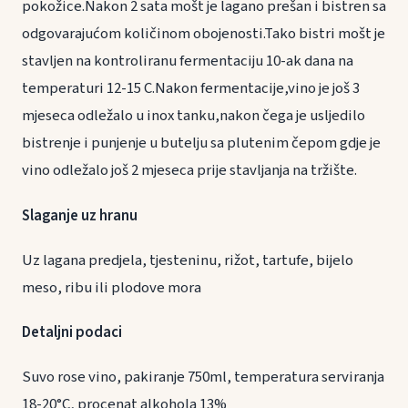
pokožice.Nakon 2 sata mošt je lagano prešan i bistren sa
odgovarajućom količinom obojenosti.Tako bistri mošt je
stavljen na kontroliranu fermentaciju 10-ak dana na
temperaturi 12-15 C.Nakon fermentacije,vino je još 3
mjeseca odležalo u inox tanku,nakon čega je usljedilo
bistrenje i punjenje u butelju sa plutenim čepom gdje je
vino odležalo još 2 mjeseca prije stavljanja na tržište.
Slaganje uz hranu
Uz lagana predjela, tjesteninu, rižot, tartufe, bijelo
meso, ribu ili plodove mora
Detaljni podaci
Suvo rose vino, pakiranje 750ml, temperatura serviranja
18-20°C, procenat alkohola 13%