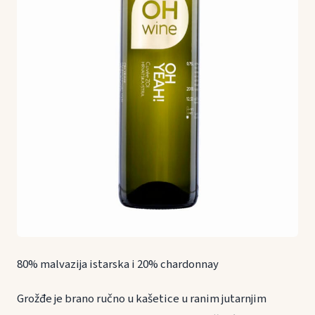
80% malvazija istarska i 20% chardonnay
Grožđe je brano ručno u kašetice u ranim jutarnjim