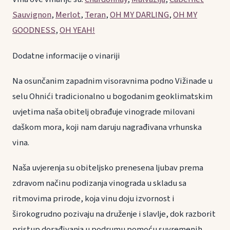
Sauvignon
,
Merlot
,
Teran
,
OH MY DARLING
,
OH MY
GOODNESS
,
OH YEAH!
Dodatne informacije o vinariji
Na osunčanim zapadnim visoravnima podno Vižinade u
selu Ohnići tradicionalno u bogodanim geoklimatskim
uvjetima naša obitelj obrađuje vinograde milovani
daškom mora, koji nam daruju nagrađivana vrhunska
vina.
Naša uvjerenja su obiteljsko prenesena ljubav prema
zdravom načinu podizanja vinograda u skladu sa
ritmovima prirode, koja vinu doju izvornost i
širokogrudno pozivaju na druženje i slavlje, dok razborit
pristup dorađivanja u podrumu pomoću suvremenih