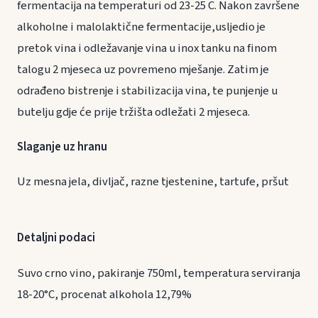
fermentacija na temperaturi od 23-25 C. Nakon završene
alkoholne i malolaktične fermentacije,usljedio je
pretok vina i odležavanje vina u inox tanku na finom
talogu 2 mjeseca uz povremeno mješanje. Zatim je
odrađeno bistrenje i stabilizacija vina, te punjenje u
butelju gdje će prije tržišta odležati 2 mjeseca.
Slaganje uz hranu
Uz mesna jela, divljač, razne tjestenine, tartufe, pršut
Detaljni podaci
Suvo crno vino, pakiranje 750ml, temperatura serviranja
18-20°C, procenat alkohola 12,79%