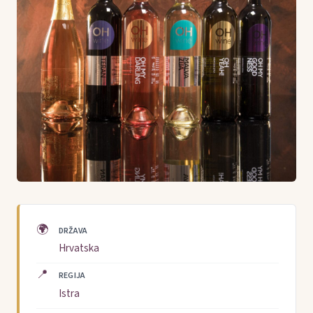
🌍
DRŽAVA
Hrvatska
📍
REGIJA
Istra