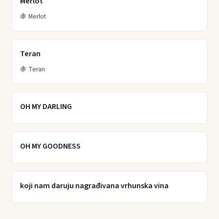
Merlot
🍇
Merlot
Teran
🍇
Teran
OH MY DARLING
OH MY GOODNESS
koji nam daruju nagrađivana vrhunska vina