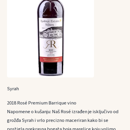
Syrah
2018 Rosé Premium Barrique vino
Napomene o kušanju: Naš Rosé izrađen je isključivo od
grožđa Syrah i vrlo precizno maceriran kako bi se
postigla prekrasna bogata boja marelice koju volimo.