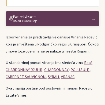
Posjeti vinariju
🌐
→
Otvori službeni sajt
Izbor vinarije za predstavljanje danas je Vinarija Radević
koja je smještena u Podgoričkoj regiji u Crnoj Gori. Čokoti
vinove loze ove vinarije se nalaze u mjestu Rogami.
U standardnoj ponudi vinarija ima sledeća vina:
Rosé
,
CHARDONNAY (SUHI)
,
CHARDONNAY (POLUSUH)
,
CABERNET SAUVIGNON
,
SYRAH
,
VRANAC
.
Ova vinarija posluje pod poslovnim imenom Radevic
Estate Vines.