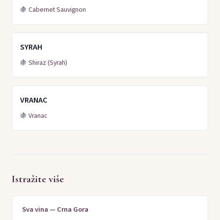
🍇
Cabernet Sauvignon
SYRAH
🍇
Shiraz (Syrah)
VRANAC
🍇
Vranac
Istražite više
Sva vina — Crna Gora