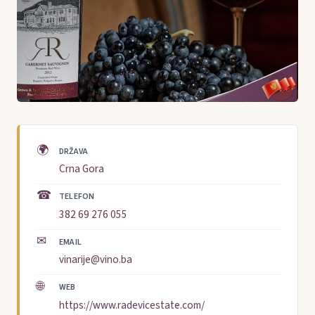
🌍
DRŽAVA
Crna Gora
☎
TELEFON
382 69 276 055
✉
EMAIL
vinarije@vino.ba
🌐
WEB
https://www.radevicestate.com/