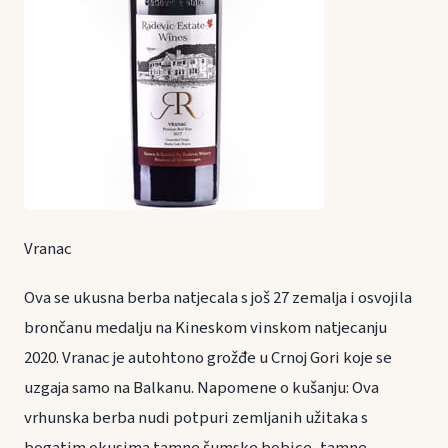
Vranac
Ova se ukusna berba natjecala s još 27 zemalja i osvojila
brončanu medalju na Kineskom vinskom natjecanju
2020. Vranac je autohtono grožđe u Crnoj Gori koje se
uzgaja samo na Balkanu. Napomene o kušanju: Ova
vrhunska berba nudi potpuri zemljanih užitaka s
bogatim okusima tamne šumske bobice, tamne