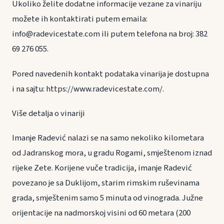
Ukoliko želite dodatne informacije vezane za vinariju
možete ih kontaktirati putem emaila:
info@radevicestate.com ili putem telefona na broj: 382
69 276 055.
Pored navedenih kontakt podataka vinarija je dostupna
i na sajtu: https://www.radevicestate.com/.
Više detalja o vinariji
Imanje Radević nalazi se na samo nekoliko kilometara
od Jadranskog mora, u gradu Rogami, smještenom iznad
rijeke Zete. Korijene vuče tradicija, imanje Radević
povezano je sa Duklijom, starim rimskim ruševinama
grada, smještenim samo 5 minuta od vinograda. Južne
orijentacije na nadmorskoj visini od 60 metara (200