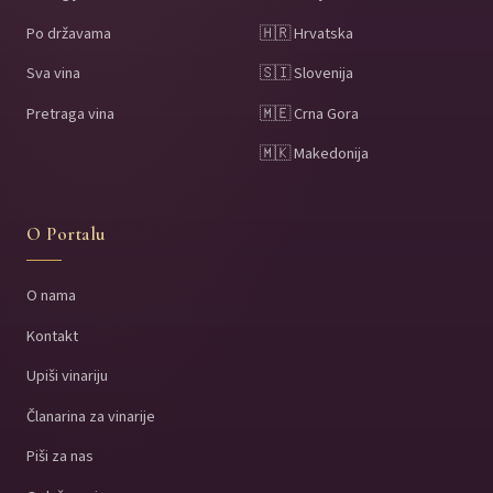
Po državama
🇭🇷 Hrvatska
Sva vina
🇸🇮 Slovenija
Pretraga vina
🇲🇪 Crna Gora
🇲🇰 Makedonija
O Portalu
O nama
Kontakt
Upiši vinariju
Članarina za vinarije
Piši za nas