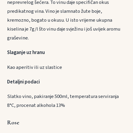
neprevrelog šećera. To vinu daje specifičan okus
predikatnog vina. Vino je slamnato žute boje,
kremozno, bogato u okusu. U isto vrijeme ukupna
kiselina je 7g/l što vinu daje svježinu i još uvijek aromu
graševine.
Slaganje uz hranu
Kao aperitiv ili uz slastice
Detaljni podaci
Slatko vino, pakiranje 500ml, temperatura serviranja
8°C, procenat alkohola 13%
Rose