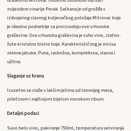
Graševinu Mitrovac možemo slobodno nazvati
zvijezdom vinarije Perak. Satkana je od grožđa s
izdvojenog slavnog kutjevačkog položaja Mitrovac koje
je idealno podneblje za proizvodnju ove vrhunske
graševine. Ova vrhunska graševina je suho vino, zlatno-
žute kristalno bistre boje. Karakterističnog je mirisa
zelene jabuke. Puna, raskošna, kompleksna, slasna i
užitna.
Slaganje uz hranu
Izuzetno se slaže s lakšim jelima od tamnijeg mesa,
piletinom i najfinijom bijelom morskom ribom.
Detaljni podaci
Suvo belo vino, pakiranje 750ml, temperatura serviranja