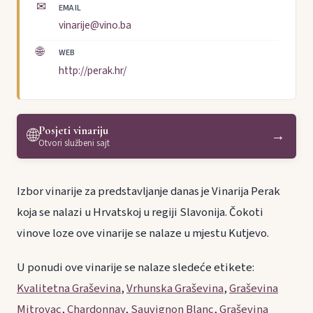
✉
EMAIL
vinarije@vino.ba
🌐
WEB
http://perak.hr/
Posjeti vinariju
🌐
→
Otvori službeni sajt
Izbor vinarije za predstavljanje danas je Vinarija Perak
koja se nalazi u Hrvatskoj u regiji Slavonija. Čokoti
vinove loze ove vinarije se nalaze u mjestu Kutjevo.
U ponudi ove vinarije se nalaze sledeće etikete:
Kvalitetna Graševina
,
Vrhunska Graševina
,
Graševina
Mitrovac
,
Chardonnay
,
Sauvignon Blanc
,
Graševina