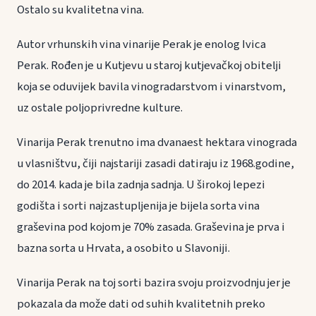
Ostalo su kvalitetna vina.
Autor vrhunskih vina vinarije Perak je enolog Ivica
Perak. Rođen je u Kutjevu u staroj kutjevačkoj obitelji
koja se oduvijek bavila vinogradarstvom i vinarstvom,
uz ostale poljoprivredne kulture.
Vinarija Perak trenutno ima dvanaest hektara vinograda
u vlasništvu, čiji najstariji zasadi datiraju iz 1968.godine,
do 2014. kada je bila zadnja sadnja. U širokoj lepezi
godišta i sorti najzastupljenija je bijela sorta vina
graševina pod kojom je 70% zasada. Graševina je prva i
bazna sorta u Hrvata, a osobito u Slavoniji.
Vinarija Perak na toj sorti bazira svoju proizvodnju jer je
pokazala da može dati od suhih kvalitetnih preko