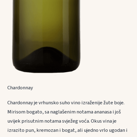
Chardonnay
Chardonnay je vrhunsko suho vino izraženije žute boje.
Mirisom bogato, sa naglašenim notama ananasa i još
uvijek prisutnim notama svježeg voća. Okus vina je
izrazito pun, kremozan i bogat, ali ujedno vrlo ugodan i