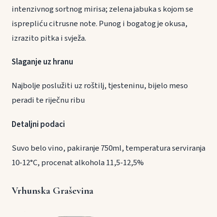
intenzivnog sortnog mirisa; zelena jabuka s kojom se
isprepliću citrusne note. Punog i bogatog je okusa,
izrazito pitka i svježa.
Slaganje uz hranu
Najbolje poslužiti uz roštilj, tjesteninu, bijelo meso
peradi te riječnu ribu
Detaljni podaci
Suvo belo vino, pakiranje 750ml, temperatura serviranja
10-12°C, procenat alkohola 11,5-12,5%
Vrhunska Graševina