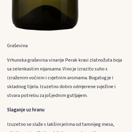
Graševina
Vrhunska graševina vinarije Perak krasi zlatnožuta boja
sa zelenkastim nijansama. Vino je izrazito suho s
izraženim voćnim i cvjetnim aromama. Bogatog je i
skladnog tijela. Izuzetno dobro odmjerene svježine i
stvara potrebu za još jednim gutljajem.
Slaganje uz hranu
Izuzetno se slaže s lakšim jelima od tamnijeg mesa,