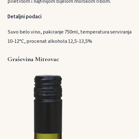
piletinom i najfinijom bijelom morskom ribom.
Detaljni podaci
Suvo belo vino, pakiranje 750ml, temperatura serviranja
10-12°C, procenat alkohola 12,5-13,5%
Graševina Mitrovac