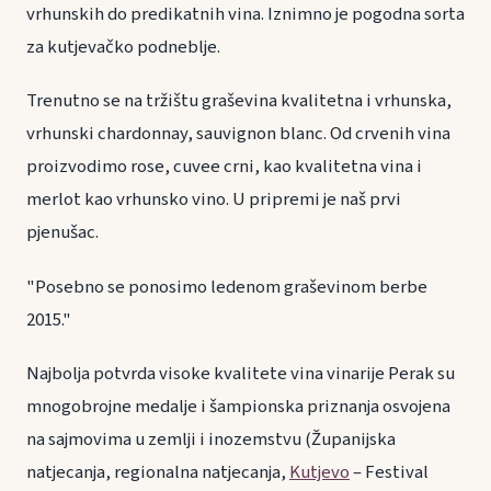
vrhunskih do predikatnih vina. Iznimno je pogodna sorta
za kutjevačko podneblje.
Trenutno se na tržištu graševina kvalitetna i vrhunska,
vrhunski chardonnay, sauvignon blanc. Od crvenih vina
proizvodimo rose, cuvee crni, kao kvalitetna vina i
merlot kao vrhunsko vino. U pripremi je naš prvi
pjenušac.
"Posebno se ponosimo ledenom graševinom berbe
2015."
Najbolja potvrda visoke kvalitete vina vinarije Perak su
mnogobrojne medalje i šampionska priznanja osvojena
na sajmovima u zemlji i inozemstvu (Županijska
natjecanja, regionalna natjecanja,
Kutjevo
– Festival