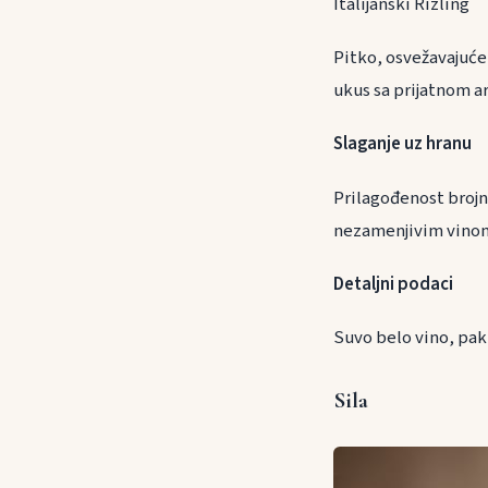
Italijanski Rizling
Pitko, osvežavajuće
ukus sa prijatnom 
Slaganje uz h
Prilagođenost brojni
nezamenjivim vinom 
Detaljni podaci
Suvo belo vino, pak
Sila