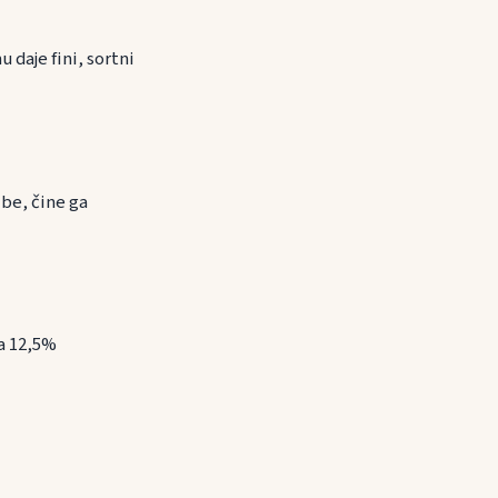
daje fini, sortni
ibe, čine ga
la 12,5%