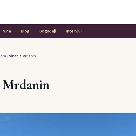
Vina
Blog
Događaji
Intervjui
Gora
›
Vinarija Mrđanin
a Mrđanin