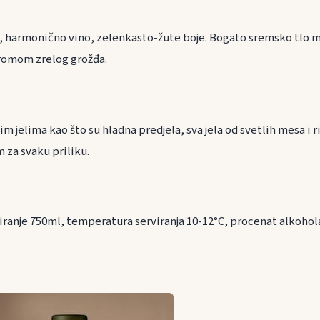
, harmonično vino, zelenkasto-žute boje. Bogato sremsko tlo mu 
aromom zrelog grožđa.
ranu
m jelima kao što su hladna predjela, sva jela od svetlih mesa i r
za svaku priliku.
iranje 750ml, temperatura serviranja 10-12°C, procenat alkoho