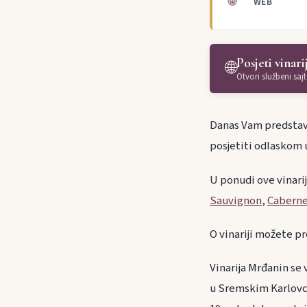
🌐
WEB
Posjeti vinari
🌐
Otvori službeni sajt
Danas Vam predstavl
posjetiti odlaskom 
U ponudi ove vinari
Sauvignon
,
Caberne
O vinariji možete pr
Vinarija Mrđanin se
u Sremskim Karlovc