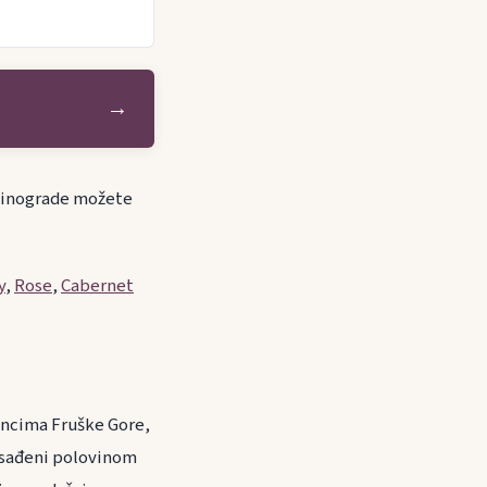
→
. Vinograde možete
y
,
Rose
,
Cabernet
roncima Fruške Gore,
asađeni polovinom