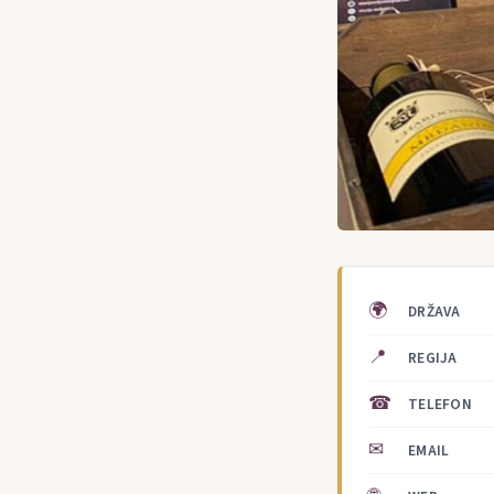
🌍
DRŽAVA
📍
REGIJA
☎
TELEFON
✉
EMAIL