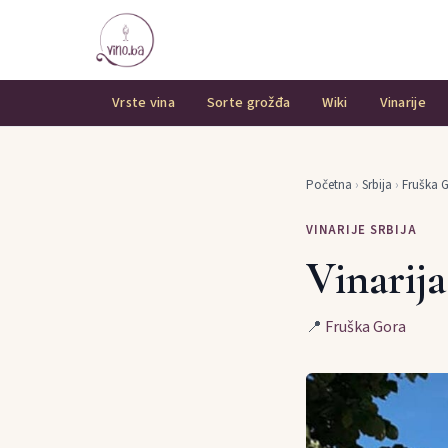
Vrste vina
Sorte grožđa
Wiki
Vinarije
Početna
›
Srbija
›
Fruška 
VINARIJE SRBIJA
Vinarij
📍
Fruška Gora