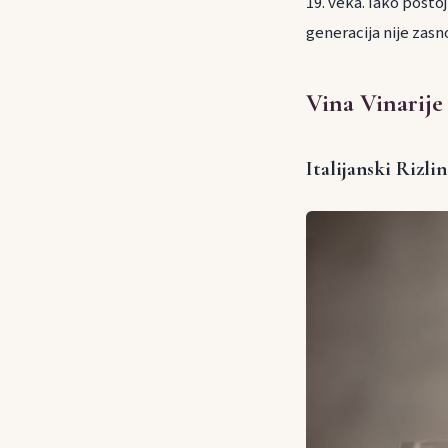
19. veka. Iako posto
generacija nije zas
Vina Vinarij
Italijanski Rizli