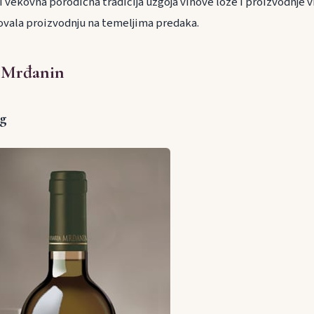
ji vekovna porodična tradicija uzgoja vinove loze i proizvodnje v
novala proizvodnju na temeljima predaka.
e Mrđanin
ng