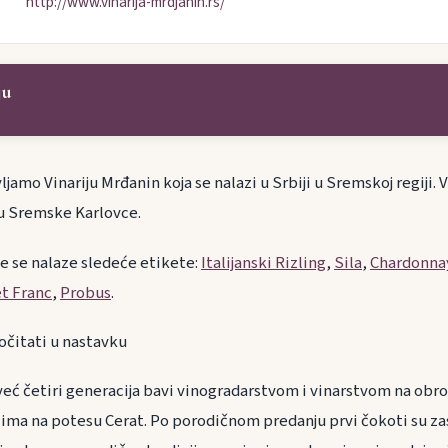
http://www.vinarija-mrdjanin.rs/
ju
jamo Vinariju Mrđanin koja se nalazi u Srbiji u Sremskoj regiji
u Sremske Karlovce.
je se nalaze sledeće etikete:
Italijanski Rizling
,
Sila
,
Chardonna
t Franc
,
Probus
.
očitati u nastavku
 već četiri generacija bavi vinogradarstvom i vinarstvom na ob
ima na potesu Cerat. Po porodičnom predanju prvi čokoti su z