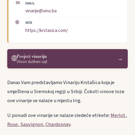
✉
EMAIL
vinarije@vino.ba
🌐
WEB
https://krstasica.com/
Posjeti vinariju
🌐
→
Otvori službeni sajt
Danas Vam predstavljamo Vinariju Krstašica koja je
smještena u Sremskoj regiji u Srbiji. Čokoti vinove loze
ove vinarije se nalaze u mjestu Irig.
U ponudi ove vinarije se nalaze sledeće etikete:
Merlot
,
Rose
,
Sauvignon
,
Chardonnay
.