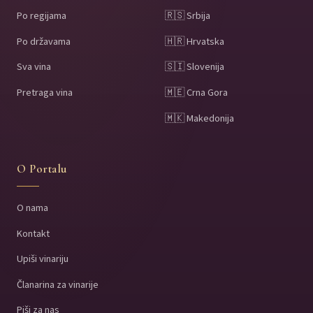
Po regijama
🇷🇸 Srbija
Po državama
🇭🇷 Hrvatska
Sva vina
🇸🇮 Slovenija
Pretraga vina
🇲🇪 Crna Gora
🇲🇰 Makedonija
O Portalu
O nama
Kontakt
Upiši vinariju
Članarina za vinarije
Piši za nas