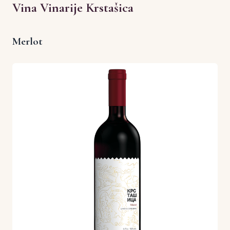
Vina Vinarije Krstašica
Merlot