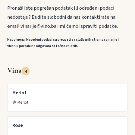
Pronašli ste pogrešan podatak ili određeni podaci
nedostaju? Budite slobodni da nas kontaktirate na
email vinarije@vino.ba i mi ćemo ispraviti podatke.
Napomena: Navedeni podaci su preuzeti sa službenih stranica vinarije i
vlasnik portala ne odgovara za tačnost istih.
Vina
4
Merlot
🍇
Merlot
Rose