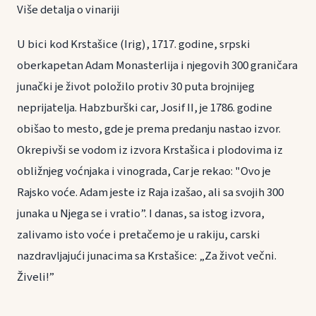
Više detalja o vinariji
U bici kod Krstašice (Irig), 1717. godine, srpski
oberkapetan Adam Monasterlija i njegovih 300 graničara
junački je život položilo protiv 30 puta brojnijeg
neprijatelja. Habzburški car, Josif II, je 1786. godine
obišao to mesto, gde je prema predanju nastao izvor.
Okrepivši se vodom iz izvora Krstašica i plodovima iz
obližnjeg voćnjaka i vinograda, Car je rekao: "Ovo je
Rajsko voće. Adam jeste iz Raja izašao, ali sa svojih 300
junaka u Njega se i vratio”. I danas, sa istog izvora,
zalivamo isto voće i pretačemo je u rakiju, carski
nazdravljajući junacima sa Krstašice: „Za život večni.
Živeli!”