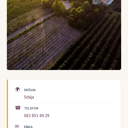
🌍
DRŽAVA
Srbija
☎
TELEFON
063 855 49 29
✉
EMAIL