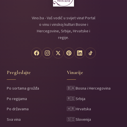
Vino.ba - Vaš vodič u svijet vina! Portal
o vinu i vinskoj kulturi Bosne i
Hercegovine, Srbije, Hrvatske i
regije.
Pregledajte
Vinarije
Po sortama grožđa
🇧🇦 Bosna i Hercegovina
Po regijama
🇷🇸 Srbija
Po državama
🇭🇷 Hrvatska
Sva vina
🇸🇮 Slovenija