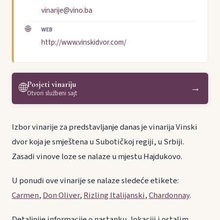
vinarije@vino.ba
🌐
WEB
http://www.vinskidvor.com/
Posjeti vinariju
🌐
→
Otvori službeni sajt
Izbor vinarije za predstavljanje danas je vinarija Vinski
dvor koja je smještena u Subotičkoj regiji, u Srbiji.
Zasadi vinove loze se nalaze u mjestu Hajdukovo.
U ponudi ove vinarije se nalaze sledeće etikete:
Carmen
,
Don Oliver
,
Rizling Italijanski
,
Chardonnay
.
Detaljnije informacije o nastanku, lokaciji i ostalim