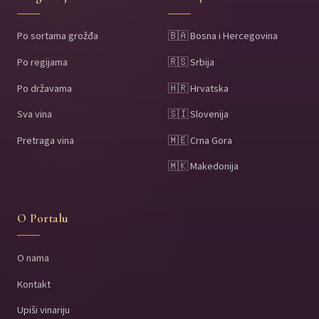
Po sortama grožđa
🇧🇦 Bosna i Hercegovina
Po regijama
🇷🇸 Srbija
Po državama
🇭🇷 Hrvatska
Sva vina
🇸🇮 Slovenija
Pretraga vina
🇲🇪 Crna Gora
🇲🇰 Makedonija
O Portalu
O nama
Kontakt
Upiši vinariju