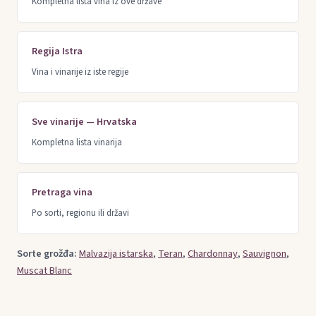
Kompletna lista vina iz ove države
Regija Istra
Vina i vinarije iz iste regije
Sve vinarije — Hrvatska
Kompletna lista vinarija
Pretraga vina
Po sorti, regionu ili državi
Sorte grožđa:
Malvazija istarska
,
Teran
,
Chardonnay
,
Sauvignon
,
Muscat Blanc