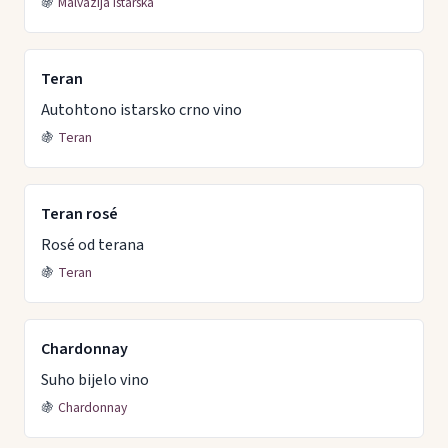
🍇
Malvazija istarska
Teran
Autohtono istarsko crno vino
🍇
Teran
Teran rosé
Rosé od terana
🍇
Teran
Chardonnay
Suho bijelo vino
🍇
Chardonnay