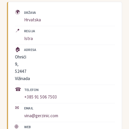
🌍
DRŽAVA
Hrvatska
📍
REGIJA
Istra
🏠
ADRESA
Ohnići
9,
52447
Vižinada
☎
TELEFON
+385 91 506 7503
✉
EMAIL
vina@gerzinic.com
🌐
WEB