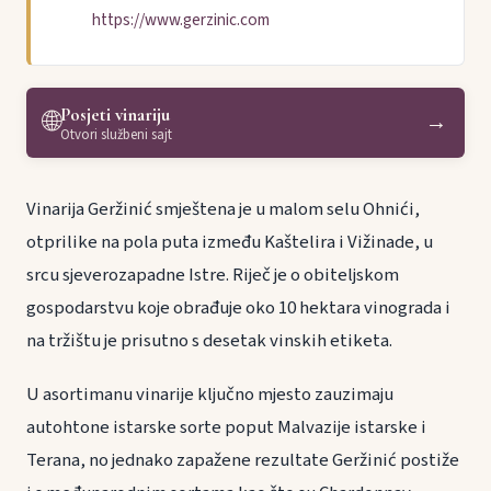
https://www.gerzinic.com
Posjeti vinariju
🌐
→
Otvori službeni sajt
Vinarija Geržinić smještena je u malom selu Ohnići,
otprilike na pola puta između Kaštelira i Vižinade, u
srcu sjeverozapadne Istre. Riječ je o obiteljskom
gospodarstvu koje obrađuje oko 10 hektara vinograda i
na tržištu je prisutno s desetak vinskih etiketa.
U asortimanu vinarije ključno mjesto zauzimaju
autohtone istarske sorte poput Malvazije istarske i
Terana, no jednako zapažene rezultate Geržinić postiže