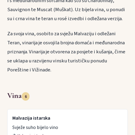
i s međunarodnim sortama kao što su Chardonnay,
Sauvignon te Muscat (Muškat). Uz bijela vina, u ponudi
su i crna vina te teran u rosé izvedbi i odležana verzija.
Za svoja vina, osobito za svježu Malvaziju i odležani
Teran, vinarija je osvojila brojna domaća i međunarodna
priznanja. Vinarija je otvorena za posjete i kušanja, čime
se uklapa u razvijenu vinsku turističku ponudu
Poreštine i Vižinade.
Vina
6
Malvazija istarska
Svježe suho bijelo vino