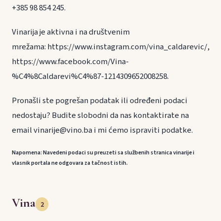
+385 98 854 245.
Vinarija je aktivna i na društvenim
mrežama: https://www.instagram.com/vina_caldarevic/,
https://www.facebook.com/Vina-
%C4%8Caldarevi%C4%87-1214309652008258.
Pronašli ste pogrešan podatak ili određeni podaci
nedostaju? Budite slobodni da nas kontaktirate na
email vinarije@vino.ba i mi ćemo ispraviti podatke.
Napomena: Navedeni podaci su preuzeti sa službenih stranica vinarije i
vlasnik portala ne odgovara za tačnost istih.
Vina
2