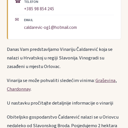
☎
TELEFON
+385 98 854 245
✉
EMAIL
caldarevic-og1@hotmail.com
Danas Vam predstavljamo Vinariju Čaldarević koja se
nalazi u Hrvatskoj u regiji Slavonija. Vinogradi su
zasađeni u mjestu Orlovac.
Vinarija se može pohvaliti sledećim vinima:
Graševina
,
Chardonnay
.
U nastavku pročitajte detaljnije informacije o vinariji
Obiteljsko gospodarstvo Čaldarević nalazi se u Oriovcu
nedaleko od Slavonskog Broda. Posjedujemo 2 hektara