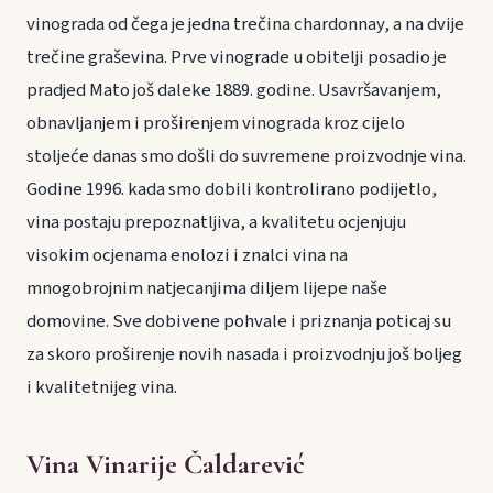
vinograda od čega je jedna trečina chardonnay, a na dvije
trečine graševina. Prve vinograde u obitelji posadio je
pradjed Mato još daleke 1889. godine. Usavršavanjem,
obnavljanjem i proširenjem vinograda kroz cijelo
stoljeće danas smo došli do suvremene proizvodnje vina.
Godine 1996. kada smo dobili kontrolirano podijetlo,
vina postaju prepoznatljiva, a kvalitetu ocjenjuju
visokim ocjenama enolozi i znalci vina na
mnogobrojnim natjecanjima diljem lijepe naše
domovine. Sve dobivene pohvale i priznanja poticaj su
za skoro proširenje novih nasada i proizvodnju još boljeg
i kvalitetnijeg vina.
Vina Vinarije Čaldarević