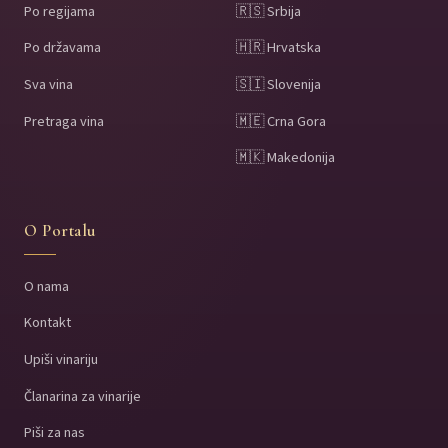
Po regijama
🇷🇸 Srbija
Po državama
🇭🇷 Hrvatska
Sva vina
🇸🇮 Slovenija
Pretraga vina
🇲🇪 Crna Gora
🇲🇰 Makedonija
O Portalu
O nama
Kontakt
Upiši vinariju
Članarina za vinarije
Piši za nas