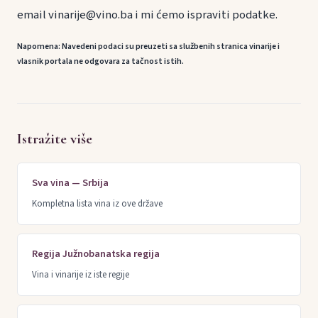
email vinarije@vino.ba i mi ćemo ispraviti podatke.
Napomena: Navedeni podaci su preuzeti sa službenih stranica vinarije i
vlasnik portala ne odgovara za tačnost istih.
Istražite više
Sva vina — Srbija
Kompletna lista vina iz ove države
Regija Južnobanatska regija
Vina i vinarije iz iste regije