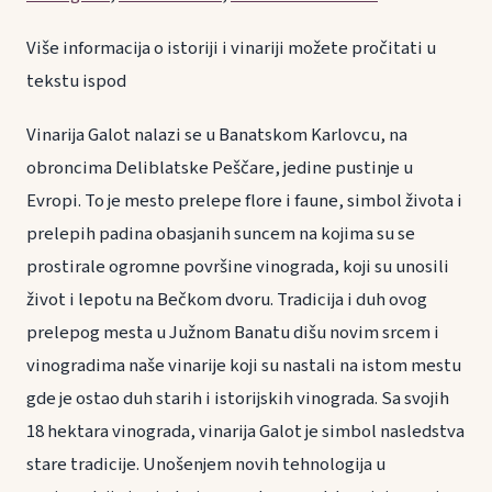
Više informacija o istoriji i vinariji možete pročitati u
tekstu ispod
Vinarija Galot nalazi se u Banatskom Karlovcu, na
obroncima Deliblatske Peščare, jedine pustinje u
Evropi. To je mesto prelepe flore i faune, simbol života i
prelepih padina obasjanih suncem na kojima su se
prostirale ogromne površine vinograda, koji su unosili
život i lepotu na Bečkom dvoru. Tradicija i duh ovog
prelepog mesta u Južnom Banatu dišu novim srcem i
vinogradima naše vinarije koji su nastali na istom mestu
gde je ostao duh starih i istorijskih vinograda. Sa svojih
18 hektara vinograda, vinarija Galot je simbol nasledstva
stare tradicije. Unošenjem novih tehnologija u