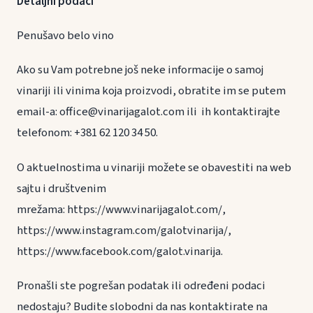
Detaljni podaci
Penušavo belo vino
Ako su Vam potrebne još neke informacije o samoj
vinariji ili vinima koja proizvodi, obratite im se putem
email-a: office@vinarijagalot.com ili ih kontaktirajte
telefonom: +381 62 120 34 50.
O aktuelnostima u vinariji možete se obavestiti na web
sajtu i društvenim
mrežama: https://www.vinarijagalot.com/,
https://www.instagram.com/galotvinarija/,
https://www.facebook.com/galot.vinarija.
Pronašli ste pogrešan podatak ili određeni podaci
nedostaju? Budite slobodni da nas kontaktirate na