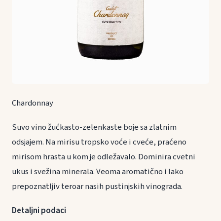
Chardonnay
Suvo vino žućkasto-zelenkaste boje sa zlatnim
odsjajem. Na mirisu tropsko voće i cveće, praćeno
mirisom hrasta u kom je odležavalo. Dominira cvetni
ukus i svežina minerala. Veoma aromatično i lako
prepoznatljiv teroar nasih pustinjskih vinograda.
Detaljni podaci