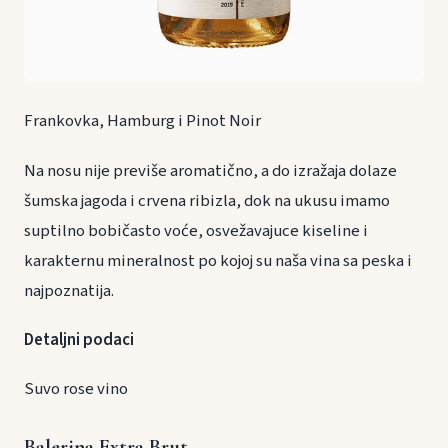
Frankovka, Hamburg i Pinot Noir
Na nosu nije previše aromatično, a do izražaja dolaze
šumska jagoda i crvena ribizla, dok na ukusu imamo
suptilno bobičasto voće, osvežavajuce kiseline i
karakternu mineralnost po kojoj su naša vina sa peska i
najpoznatija.
Detaljni podaci
Suvo rose vino
Balerina Extra Brut