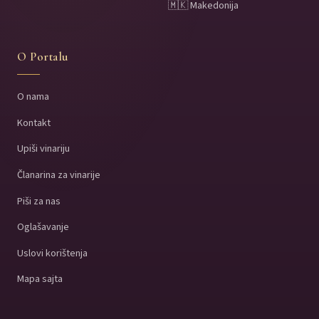
🇲🇰 Makedonija
O Portalu
O nama
Kontakt
Upiši vinariju
Članarina za vinarije
Piši za nas
Oglašavanje
Uslovi korištenja
Mapa sajta