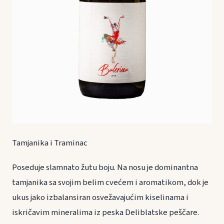
Tamjanika i Traminac
Poseduje slamnato žutu boju. Na nosu je dominantna
tamjanika sa svojim belim cvećem i aromatikom, dok je
ukus jako izbalansiran osvežavajućim kiselinama i
iskričavim mineralima iz peska Deliblatske peščare.