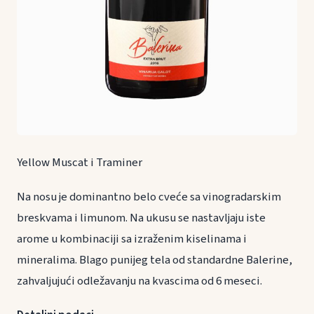
Yellow Muscat i Traminer
Na nosu je dominantno belo cveće sa vinogradarskim
breskvama i limunom. Na ukusu se nastavljaju iste
arome u kombinaciji sa izraženim kiselinama i
mineralima. Blago punijeg tela od standardne Balerine,
zahvaljujući odležavanju na kvascima od 6 meseci.