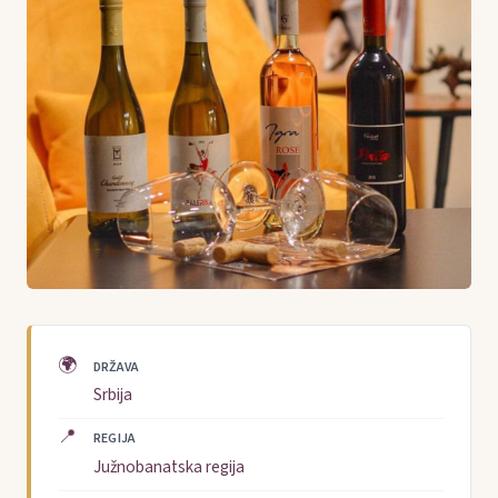
🌍
DRŽAVA
Srbija
📍
REGIJA
Južnobanatska regija