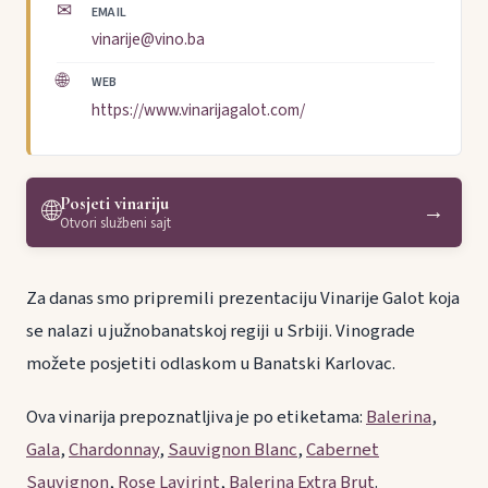
✉
EMAIL
vinarije@vino.ba
🌐
WEB
https://www.vinarijagalot.com/
Posjeti vinariju
🌐
→
Otvori službeni sajt
Za danas smo pripremili prezentaciju Vinarije Galot koja
se nalazi u južnobanatskoj regiji u Srbiji. Vinograde
možete posjetiti odlaskom u Banatski Karlovac.
Ova vinarija prepoznatljiva je po etiketama:
Balerina
,
Gala
,
Chardonnay
,
Sauvignon Blanc
,
Cabernet
Sauvignon
,
Rose Lavirint
,
Balerina Extra Brut
.