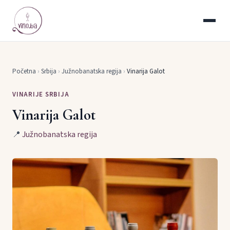
Početna
›
Srbija
›
Južnobanatska regija
›
Vinarija Galot
VINARIJE SRBIJA
Vinarija Galot
📍
Južnobanatska regija