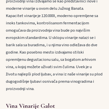
proizvodnji vina izdvajamo se kao predstavnici nove i
moderne vinarije u ovom delu Južnog Banata.
Kapacitet vinarije je 120.000l, moderno opremljene sa
inoks tankovima, kontrolisanom fermentacijom
omogućava da proizvodnja vina bude po najvišim
evropskim standardima. U sklopu vinarije nalazi se i
barik sala sa buradima, i u njima vino odležava do dve
godine. Kao posebno mesto izdvajamo stilski
opremljenu degustacionu salu, sa bogatom arhivom
vina, u kojoj možete uživati svim čulima. Uvek je u
životu najlepši plod ljubav, a vina iz naše vinarije su plod
dugogodišnje ljubavi osnivača prema vinogradima i
proizvodnji vina.
Vina Vinarije Galot