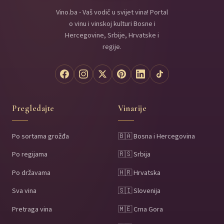
Vino.ba - Vaš vodič u svijet vina! Portal
o vinu i vinskoj kulturi Bosne i
Hercegovine, Srbije, Hrvatske i
regije.
Pregledajte
Vinarije
Po sortama grožđa
🇧🇦 Bosna i Hercegovina
Po regijama
🇷🇸 Srbija
Po državama
🇭🇷 Hrvatska
Sva vina
🇸🇮 Slovenija
Pretraga vina
🇲🇪 Crna Gora