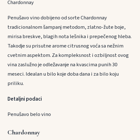
Chardonnay
Penušavo vino dobijeno od sorte Chardonnay
tradicionalnom šampanj metodom, zlatno-žute boje,
mirisa breskve, blagih nota lešnika i prepečenog hleba.
Takodje su prisutne arome citrusnog voća sa nežnim
cvetnim aspektom. Za kompleksnost i ozbiljnost ovog
vina zaslužno je odležavanje na kvascima punih 30
meseci. Idealan u bilo koje doba dana i za bilo koju
priliku.
Detaljni podaci
Penušavo belo vino
Chardonnay