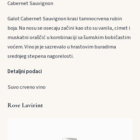
Cabernet Sauvignon
Galot Cabernet Sauvignon krasi tamnocrvena rubin
boja. Na nosu se osecaju začini kao sto su vanila, cimet i
muskatni oraščić u kombinaciji sa šumskim bobičastim
voćem. Vino je je sazrevalo u hrastovim buradima
srednjeg stepena nagorelosti.
Detaljni podaci
Suvo crveno vino
Rose Lavirint