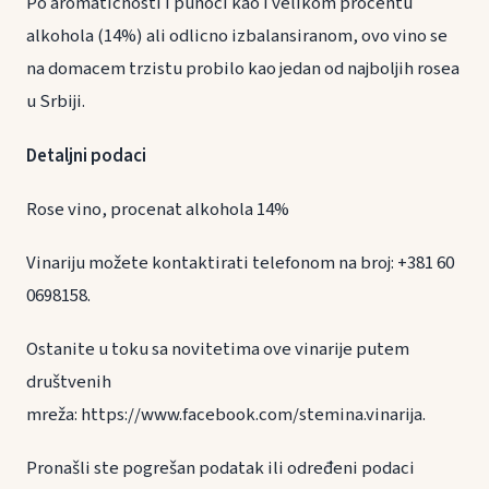
Po aromaticnosti i punoci kao i velikom procentu
alkohola (14%) ali odlicno izbalansiranom, ovo vino se
na domacem trzistu probilo kao jedan od najboljih rosea
u Srbiji.
Detaljni podaci
Rose vino, procenat alkohola 14%
Vinariju možete kontaktirati telefonom na broj: +381 60
0698158.
Ostanite u toku sa novitetima ove vinarije putem
društvenih
mreža: https://www.facebook.com/stemina.vinarija.
Pronašli ste pogrešan podatak ili određeni podaci