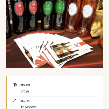
🌍
DRŽAVA
Srbija
📍
REGIJA
Tri Morave