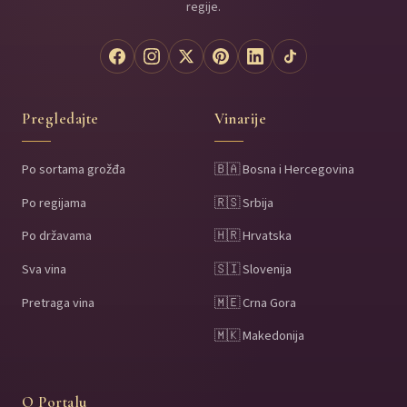
regije.
Pregledajte
Vinarije
Po sortama grožđa
🇧🇦 Bosna i Hercegovina
Po regijama
🇷🇸 Srbija
Po državama
🇭🇷 Hrvatska
Sva vina
🇸🇮 Slovenija
Pretraga vina
🇲🇪 Crna Gora
🇲🇰 Makedonija
O Portalu