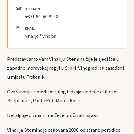
☎
TELEFON
+381 60 0698158
✉
EMAIL
vinarije@vino.ba
Predstavljamo Vam Vinariju Stemina čije je sjedište u
zapadno moravskoj regiji u Srbiji. Vinogradi su zasađeni
u mjestu Trstenik.
Ova vinarija između ostalog izdvaja sledeće etikete:
Stephanos
,
Panta Rei
,
Minna Rose
.
Detaljnije o vinariji možete pročitati ispod
Vinarija Stemina je osnovana 2006. od strane porodice