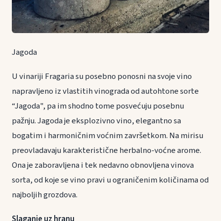
Jagoda
U vinariji Fragaria su posebno ponosni na svoje vino
napravljeno iz vlastitih vinograda od autohtone sorte
“Jagoda", pa im shodno tome posvećuju posebnu
pažnju. Jagoda je eksplozivno vino, elegantno sa
bogatim i harmoničnim voćnim završetkom. Na mirisu
preovladavaju karakteristične herbalno-voćne arome.
Ona je zaboravljena i tek nedavno obnovljena vinova
sorta, od koje se vino pravi u ograničenim količinama od
najboljih grozdova.
Slaganje uz hranu