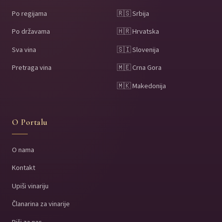
Po regijama
🇷🇸 Srbija
Po državama
🇭🇷 Hrvatska
Sva vina
🇸🇮 Slovenija
Pretraga vina
🇲🇪 Crna Gora
🇲🇰 Makedonija
O Portalu
O nama
Kontakt
Upiši vinariju
Članarina za vinarije