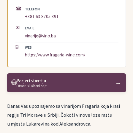
☎
TELEFON
+381 63 8705 391
✉
EMAIL
vinarije@vino.ba
🌐
WEB
https://www.fragaria-wine.com/
Posjeti vinariju
🌐
→
Otvori službeni sajt
Danas Vas upoznajemo sa vinarijom Fragaria koja krasi
regiju Tri Morave u Srbiji. Čokoti vinove loze rastu
u mjestu Lukarevina kod Aleksandrovca.