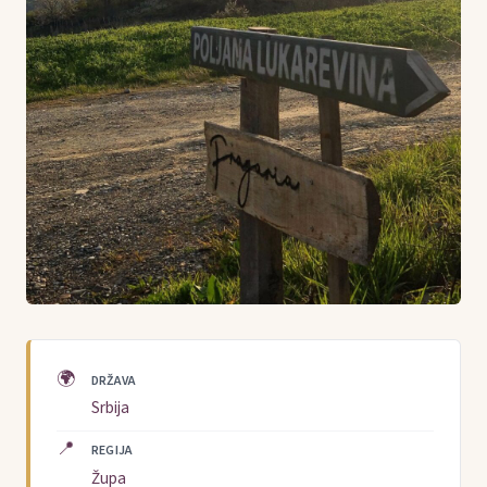
🌍
DRŽAVA
Srbija
📍
REGIJA
Župa