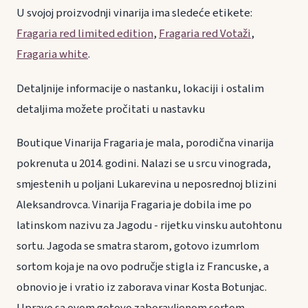
U svojoj proizvodnji vinarija ima sledeće etikete:
Fragaria red limited edition
,
Fragaria red Votaži
,
Fragaria white
.
Detaljnije informacije o nastanku, lokaciji i ostalim
detaljima možete pročitati u nastavku
Boutique Vinarija Fragaria je mala, porodična vinarija
pokrenuta u 2014. godini. Nalazi se u srcu vinograda,
smjestenih u poljani Lukarevina u neposrednoj blizini
Aleksandrovca. Vinarija Fragaria je dobila ime po
latinskom nazivu za Jagodu - rijetku vinsku autohtonu
sortu. Jagoda se smatra starom, gotovo izumrlom
sortom koja je na ovo područje stigla iz Francuske, a
obnovio je i vratio iz zaborava vinar Kosta Botunjac.
Upravo sa ovom gotovo zaboravljenom sortom,