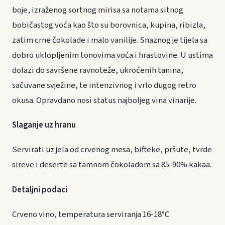
boje, izraženog sortnog mirisa sa notama sitnog
bobičastog voća kao što su borovnica, kupina, ribizla,
zatim crne čokolade i malo vanilije. Snaznog je tijela sa
dobro uklopljenim tonovima voća i hrastovine. U ustima
dolazi do savršene ravnoteže, ukroćenih tanina,
sačuvane svježine, te intenzivnog i vrlo dugog retro
okusa. Opravdano nosi status najboljeg vina vinarije.
Slaganje uz hranu
Servirati uz jela od crvenog mesa, bifteke, pršute, tvrde
sireve i deserte sa tamnom čokoladom sa 85-90% kakaa.
Detaljni podaci
Crveno vino, temperatura serviranja 16-18°C