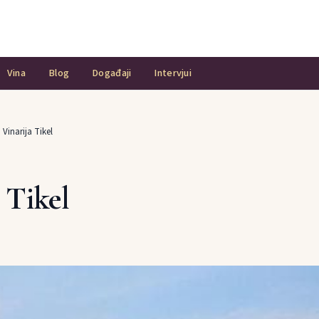
Vina
Blog
Događaji
Intervjui
›
Vinarija Tikel
 Tikel