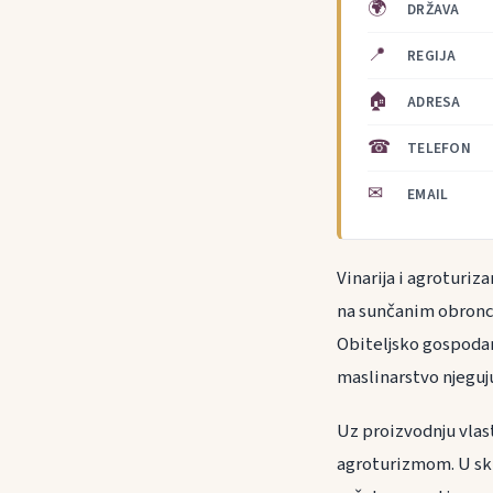
🌍
DRŽAVA
📍
REGIJA
🏠
ADRESA
☎
TELEFON
✉
EMAIL
Vinarija i agroturiz
na sunčanim obronc
Obiteljsko gospodars
maslinarstvo njeguju
Uz proizvodnju vlast
agroturizmom. U skl