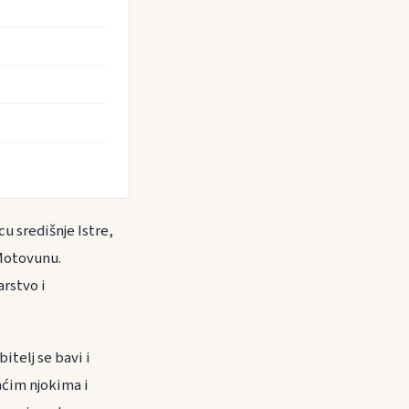
u središnje Istre,
Motovunu.
arstvo i
itelj se bavi i
aćim njokima i