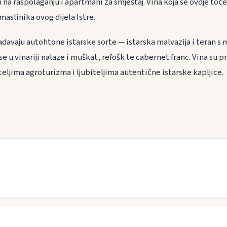
 na raspolaganju i apartmani za smještaj. Vina koja se ovdje toč
maslinika ovog dijela Istre.
davaju autohtone istarske sorte — istarska malvazija i teran s
e u vinariji nalaze i muškat, refošk te cabernet franc. Vina su pr
eljima agroturizma i ljubiteljima autentične istarske kapljice.
a