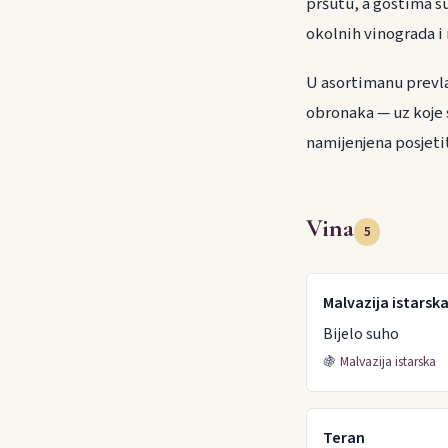
pršutu, a gostima su
okolnih vinograda i 
U asortimanu prevla
obronaka — uz koje s
namijenjena posjetit
Vina
5
Malvazija istarsk
Bijelo suho
🍇
Malvazija istarska
Teran