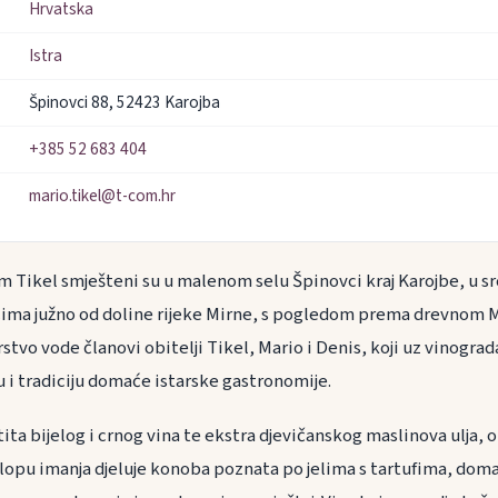
Hrvatska
Istra
Špinovci 88, 52423 Karojba
+385 52 683 404
mario.tikel@t-com.hr
am Tikel smješteni su u malenom selu Špinovci kraj Karojbe, u src
ima južno od doline rijeke Mirne, s pogledom prema drevnom 
tvo vode članovi obitelji Tikel, Mario i Denis, koji uz vinograd
 i tradiciju domaće istarske gastronomije.
ita bijelog i crnog vina te ekstra djevičanskog maslinova ulja, ob
opu imanja djeluje konoba poznata po jelima s tartufima, dom