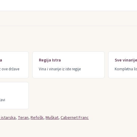
ka
Regija Istra
Sve vinarij
z ove države
Vina i vinarije iz iste regije
Kompletna lis
žavi
 istarska
,
Teran
,
Refošk
,
Muškat
,
Cabernet Franc