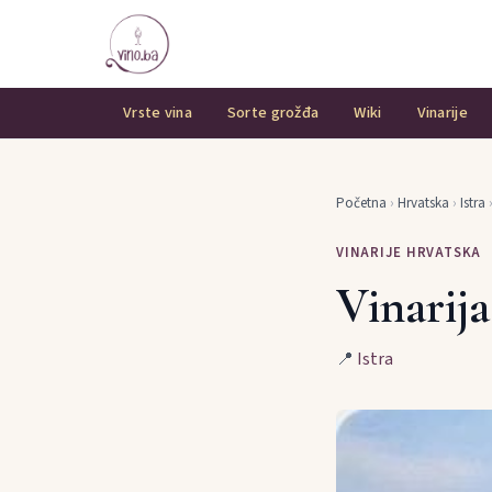
Vrste vina
Sorte grožđa
Wiki
Vinarije
Početna
›
Hrvatska
›
Istra
VINARIJE HRVATSKA
Vinarija
📍
Istra