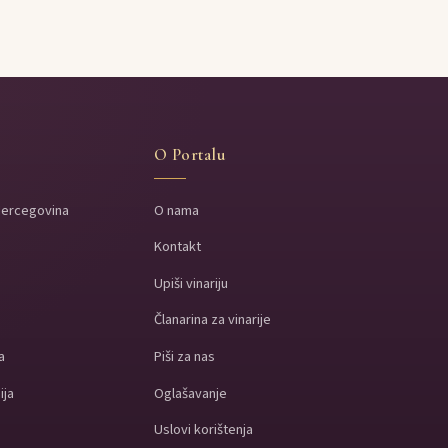
O Portalu
Hercegovina
O nama
Kontakt
a
Upiši vinariju
a
Članarina za vinarije
a
Piši za nas
ija
Oglašavanje
Uslovi korištenja