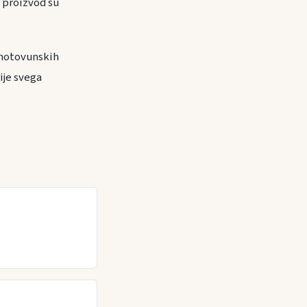
e proizvod su
 motovunskih
ije svega