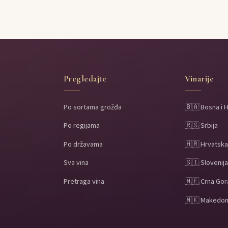
Pregledajte
Vinarije
Po sortama grožđa
🇧🇦 Bosna i 
Po regijama
🇷🇸 Srbija
Po državama
🇭🇷 Hrvatsk
Sva vina
🇸🇮 Slovenij
Pretraga vina
🇲🇪 Crna Gor
🇲🇰 Makedon