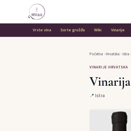
Vrste vina
Sorte grožđa
Wiki
Vinarije
Početna
›
Hrvatska
›
Istra
VINARIJE HRVATSKA
Vinarija
📍
Istra