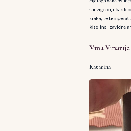
cijeloga dana osunč
sauvignon, chardonn
zraka, te temperatu
kiseline i zavidne 
Vina Vinarije
Katarina