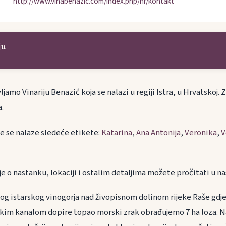
http://www.vinabenazic.com/index.php/hr/kontakt
ju
amo Vinariju Benazić koja se nalazi u regiji Istra, u Hrvatskoj. 
.
je se nalaze sledeće etikete:
Katarina
,
Ana Antonija
,
Veronika
,
V
je o nastanku, lokaciji i ostalim detaljima možete pročitati u n
g istarskog vinogorja nad živopisnom dolinom rijeke Raše gdje
aškim kanalom dopire topao morski zrak obrađujemo 7 ha loza. 