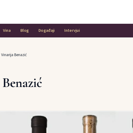
Vina
Blog
Događaji
Intervjui
›
Vinarija Benazić
 Benazić