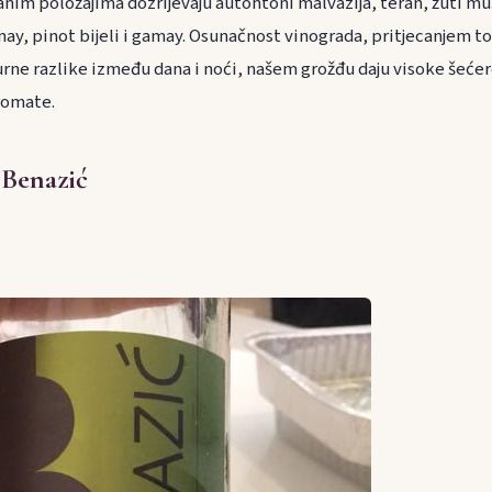
anim položajima dozrijevaju autohtoni malvazija, teran, žuti mu
ay, pinot bijeli i gamay. Osunačnost vinograda, pritjecanjem 
rne razlike između dana i noći, našem grožđu daju visoke šećer
aromate.
 Benazić