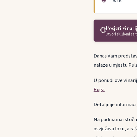
🌐
WEB
Posjeti vinari
🌐
Otvori službeni sajt
Danas Vam predstavlj
nalaze u mjestu Pula
U ponudi ove vinari
Buga
.
Detaljnije informaci
Na padinama istočno
osvježava lozu, a r