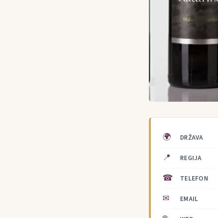
🌍
DRŽAVA
📍
REGIJA
☎
TELEFON
✉
EMAIL