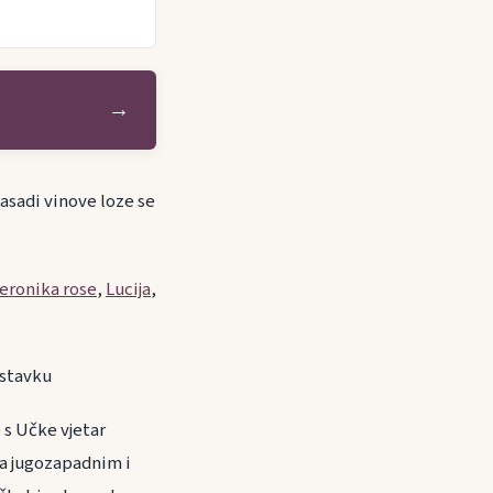
→
Zasadi vinove loze se
eronika rose
,
Lucija
,
astavku
 s Učke vjetar
Na jugozapadnim i