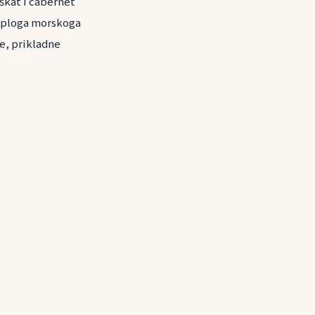
škat i cabernet
toploga morskoga
e, prikladne