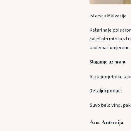
Istarska Malvazija
Katarina je poluarom
cvijetnih mirisa s t
badema i umjerene k
Slaganje uz h
S ribljim jelima, b
Detaljni podaci
Suvo belo vino, pak
Ana Antonija