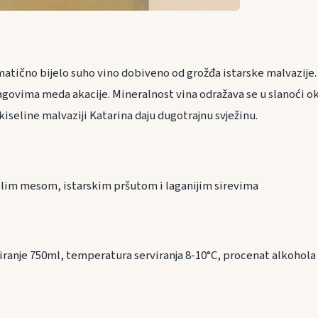
atično bijelo suho vino dobiveno od grožđa istarske malvazije. 
ragovima meda akacije. Mineralnost vina odražava se u slanoći ok
iseline malvaziji Katarina daju dugotrajnu svježinu.
ranu
ijelim mesom, istarskim pršutom i laganijim sirevima
iranje 750ml, temperatura serviranja 8-10°C, procenat alkohola