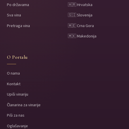
Po državama
🇭🇷 Hrvatska
Sva vina
🇸🇮 Slovenija
Pretraga vina
🇲🇪 Crna Gora
🇲🇰 Makedonija
O Portalu
O nama
Kontakt
Upiši vinariju
Članarina za vinarije
Piši za nas
Oglašavanje