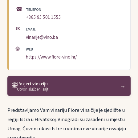
☎
TELEFON
+385 95 501 1555
✉
EMAIL
vinarije@vino.ba
🌐
WEB
https://www.fiore-vino.hr/
Posjeti vinariju
🌐
→
Otvori službeni sajt
Predstavljamo Vam vinariju Fiore vina čije je sjedište u
regiji Istra u Hrvatskoj. Vinogradi su zasađeni u mjestu
Umag. Čuveni ukusi Istre u vinima ove vinarije osvajaju