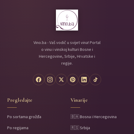
Vino.ba - Vaš vodič u svijet vina! Portal
o vinu i vinskoj kulturi Bosne i
Hercegovine, Srbije, Hrvatske i
regije.
Pregledajte
Vinarije
Po sortama grožđa
🇧🇦 Bosna i Hercegovina
Po regijama
🇷🇸 Srbija