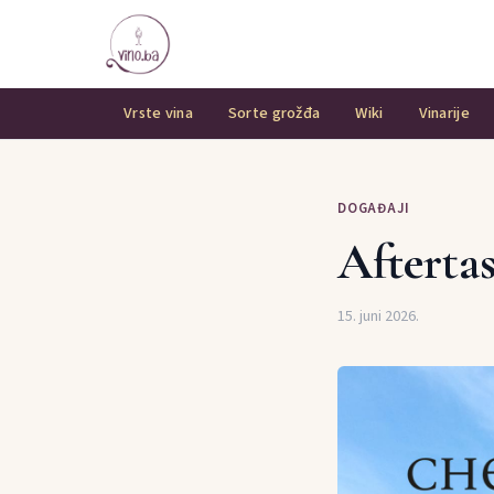
Vrste vina
Sorte grožđa
Wiki
Vinarije
DOGAĐAJI
Afterta
15. juni 2026.