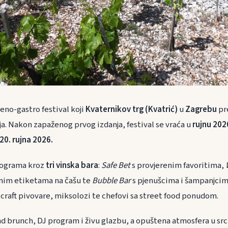
 eno-gastro festival koji
Kvaternikov trg (Kvatrić)
u
Zagrebu
pre
ja. Nakon zapaženog prvog izdanja, festival se vraća u
rujnu 202
20. rujna 2026.
programa kroz
tri vinska bara
:
Safe Bet
s provjerenim favoritima,
anim etiketama na čašu te
Bubble Bar
s pjenušcima i šampanjci
i craft pivovare, miksolozi te chefovi sa street food ponudom.
nd brunch, DJ program i živu glazbu, a opuštena atmosfera u src