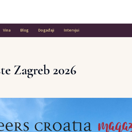
Vina
Blog
Događaji
Intervjui
ste Zagreb 2026