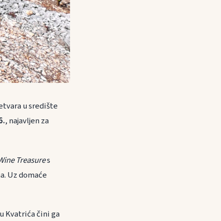
tvara u središte
6.
, najavljen za
Wine Treasure
s
ma. Uz domaće
u Kvatrića čini ga