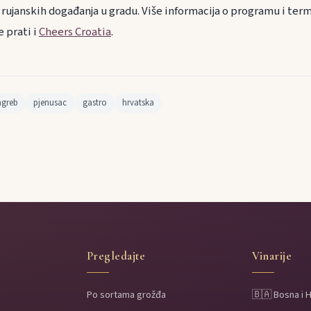
rujanskih događanja u gradu. Više informacija o programu i term
e prati i
Cheers Croatia
.
agreb
pjenusac
gastro
hrvatska
Pregledajte
Vinarije
Po sortama grožđa
🇧🇦 Bosna i 