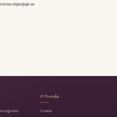
inima objavljuje se
O Portalu
Hercegovina
O nama