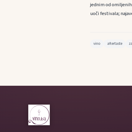
jednim od omiljenih 
uoči festivala; najav
vino
aftertaste
z