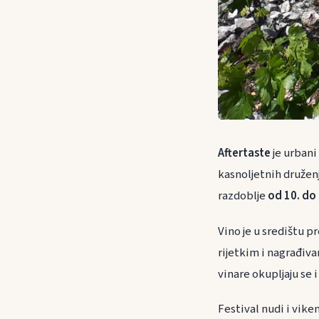
Aftertaste
je urbani
kasnoljetnih družen
razdoblje
od 10. do 
Vino je u središtu 
rijetkim i nagrađiv
vinare okupljaju se 
Festival nudi i vike