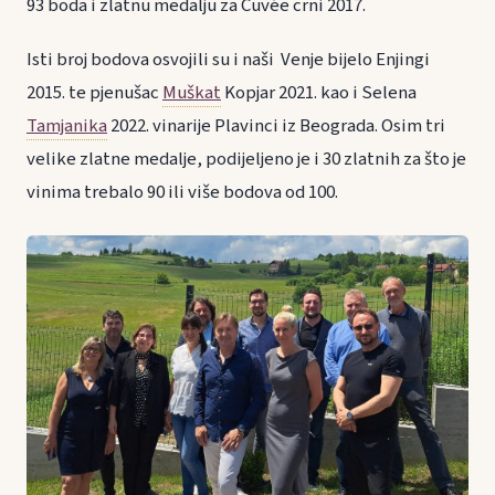
93 boda i zlatnu medalju za Cuvée crni 2017.
Isti broj bodova osvojili su i naši Venje bijelo Enjingi
2015. te pjenušac
Muškat
Kopjar 2021. kao i Selena
Tamjanika
2022. vinarije Plavinci iz Beograda. Osim tri
velike zlatne medalje, podijeljeno je i 30 zlatnih za što je
vinima trebalo 90 ili više bodova od 100.