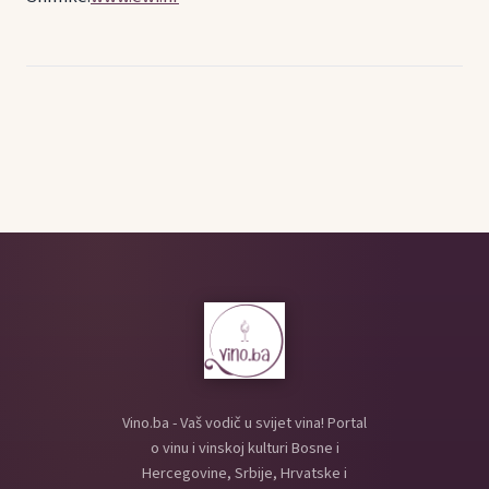
Vino.ba - Vaš vodič u svijet vina! Portal
o vinu i vinskoj kulturi Bosne i
Hercegovine, Srbije, Hrvatske i