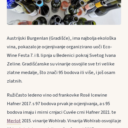
Austrijski Burgenlan (Gradišće), ima najbolja ekološka
vina, pokazalo je ocjenjivanje organizirano uoči Eco-
Wine Festa 7. i 8. lipnja u Bedenici pokraj Svetog Ivana
Zeline. Gradišćanske su vinarije osvojile sve tri velike
zlatne medalje, što znači 95 bodova ili više, i još osam
zlatnih.
Ružičasto ledeno vino od frankovke Rosé Icewine
Hafner 2017. s 97 bodova prvak je ocjenjivanja, a s 95
bodova imaju i mirni crnjaci Cuvée crni Hafner 2021. te
Merlot
2015. vinarije Wohlrab. Vinarija Wohlrab osvojila je