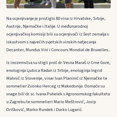
Na ocjenjivanje je pristiglo 80 vina iz Hrvatske, Srbije,
Austrije, Njemačke i Italije. U međunarodnoj
ocjenjivačkoj komisiji bili su ocjenjivači iz šest zemalja s
iskustvom s najvećih svjetskih vinskih natjecanja
Decanter, Mundus Vini i Concours Mondial de Bruxelles...
Iz inozemstva su stigli prof. dr. Vesna Maraš iz Crne Gore,
enologinja Ljubica Radan iz Srbije, enologinja Ingrid
Mahnič iz Slovenije, vinar Ivan Planinić iz Njemačke te
sommelier Zvonko Herceg iz Makedonije. Domaće su
snage bili dr. sc. Ivana Puhelek s Agronomskog fakulteta
u Zagrebu te sommelieri Mario Meštrović, Josip
Orišković, Marko Rundek i Darko Lugarić.