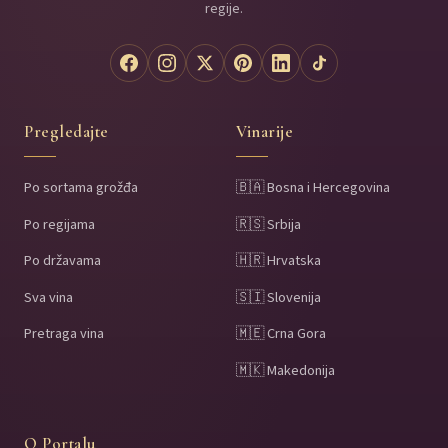
regije.
Pregledajte
Vinarije
Po sortama grožđa
🇧🇦 Bosna i Hercegovina
Po regijama
🇷🇸 Srbija
Po državama
🇭🇷 Hrvatska
Sva vina
🇸🇮 Slovenija
Pretraga vina
🇲🇪 Crna Gora
🇲🇰 Makedonija
O Portalu