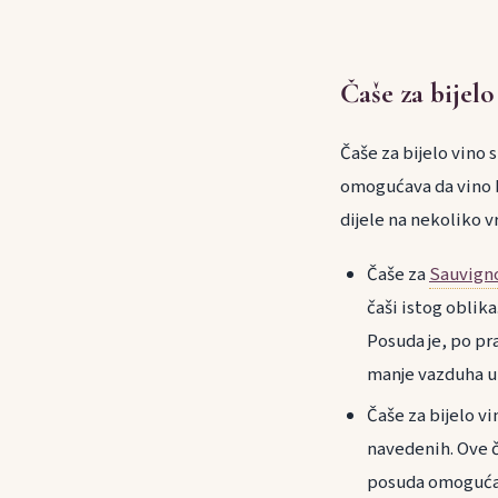
Čaše za bijelo
Čaše za bijelo vino 
omogućava da vino bu
dijele na nekoliko vr
Čaše za
Sauvign
čaši istog oblika
Posuda je, po pra
manje vazduha ul
Čaše za bijelo v
navedenih. Ove č
posuda omogućava