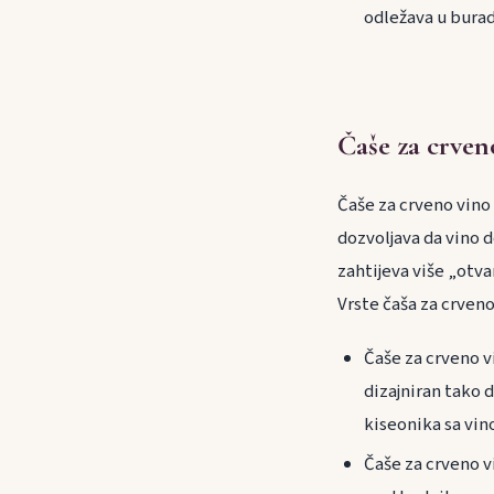
odležava u bura
Čaše za crven
Čaše za crveno vino 
dozvoljava da vino d
zahtijeva više „otva
Vrste čaša za crveno
Čaše za crveno 
dizajniran tako
kiseonika sa vin
Čaše za crveno 