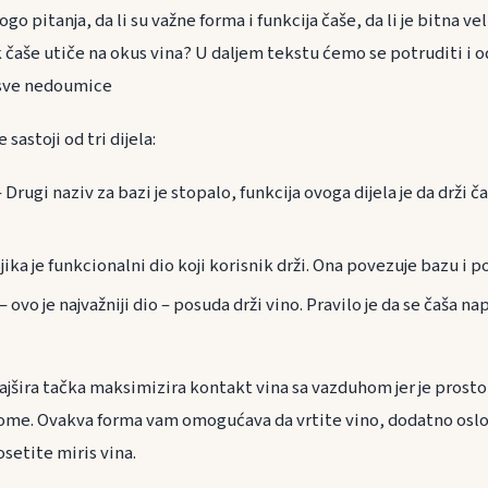
 pitanja, da li su važne forma i funkcija čaše, da li je bitna vel
čaše utiče na okus vina? U daljem tekstu ćemo se potruditi i o
i sve nedoumice
 sastoji od tri dijela:
– Drugi naziv za bazi je stopalo, funkcija ovoga dijela je da drži č
jika je funkcionalni dio koji korisnik drži. Ona povezuje bazu i 
– ovo je najvažniji dio – posuda drži vino. Pravilo je da se čaša n
Najšira tačka maksimizira kontakt vina sa vazduhom jer je prost
arome. Ovakva forma vam omogućava da vrtite vino, dodatno osl
etite miris vina.