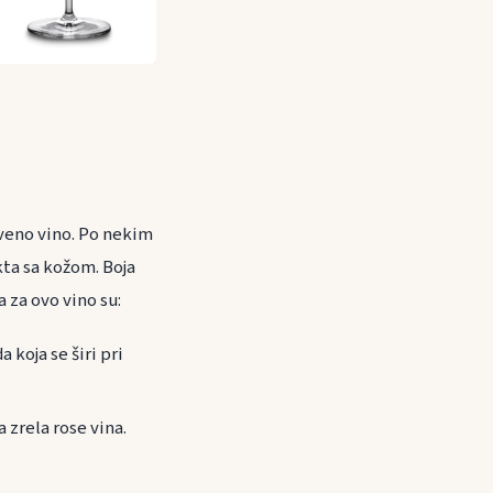
crveno vino. Po nekim
kta sa kožom. Boja
a za ovo vino su:
 koja se širi pri
 zrela rose vina.