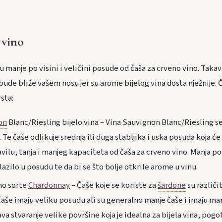
 vino
su manje po visini i veličini posude od čaša za crveno vino. Taka
de bliže vašem nosu jer su arome bijelog vina dosta nježnije. Č
sta:
on
Blanc/Riesling bijelo vina – Vina Sauvignon Blanc/Riesling s
. Te čaše odlikuje srednja ili duga stabljika i uska posuda koja će
vilu, tanja i manjeg kapaciteta od čaša za crveno vino. Manja po
azilo u posudu te da bi se što bolje otkrile arome u vinu.
ino sorte
Chardonnay
– Čaše koje se koriste za
šardone
su različi
aše imaju veliku posudu ali su generalno manje čaše i imaju man
 stvaranje velike površine koja je idealna za bijela vina, pogo