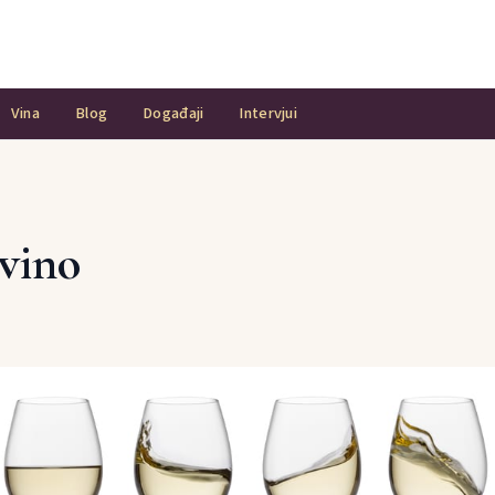
Vina
Blog
Događaji
Intervjui
 vino