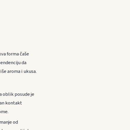
akva forma čaše
tendenciju da
iše aroma i ukusa.
 a oblik posude je
tan kontakt
rome.
 manje od