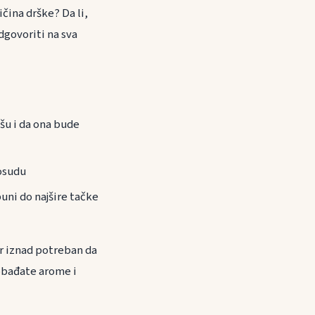
ičina drške? Da li,
dgovoriti na sva
ašu i da ona bude
posudu
apuni do najšire tačke
or iznad potreban da
obađate arome i