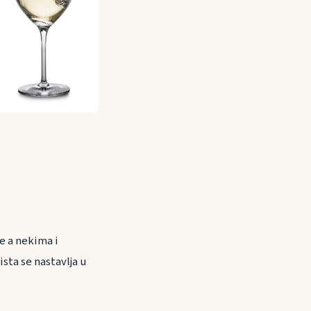
će a nekima i
ista se nastavlja u