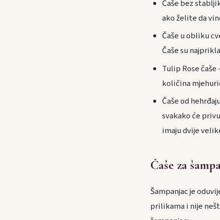
Čaše bez stabljik
ako želite da vi
Čaše u obliku cv
Čaše su najprikla
Tulip Rose čaše 
količina mjehuri
Čaše od hehrđajuć
svakako će privuć
imaju dvije velik
Čaše za šamp
Šampanjac je oduvije
prilikama i nije neš