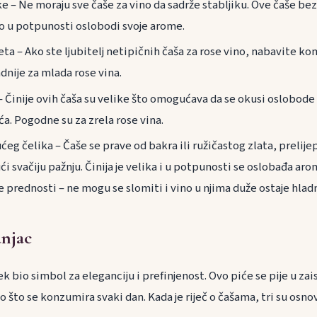
e – Ne moraju sve čaše za vino da sadrže stabljiku. Ove čaše bez
no u potpunosti oslobodi svoje arome.
eta – Ako ste ljubitelj netipičnih čaša za rose vino, nabavite ko
dnije za mlada rose vina.
– Činije ovih čaša su velike što omogućava da se okusi oslobode i
ća. Pogodne su za zrela rose vina.
eg čelika – Čaše se prave od bakra ili ružičastog zlata, prelijep
i svačiju pažnju. Činija je velika i u potpunosti se oslobađa aro
e prednosti – ne mogu se slomiti i vino u njima duže ostaje hlad
anjac
k bio simbol za eleganciju i prefinjenost. Ovo piće se pije u z
to što se konzumira svaki dan. Kada je riječ o čašama, tri su osno