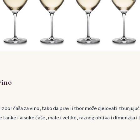
vino
 izbor čaša za vino, tako da pravi izbor može djelovati zbunjuju
 tanke i visoke čaše, male i velike, raznog oblika i dimenzija i l