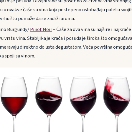
a im je posuda. Dizajnirane su posebno za crvena vina srednjeg 
aju u ovakve čaše su vina koja postepeno oslobađaju paletu svoji
 vrhu što pomaže da se zadrži aroma.
vino Burgundy/
Pinot Noir
– Čaše za ova vina su najšire i najkraće
u vrstu vina. Stabljika je kraća i posuda je široka što omogućav
meravaju direktno do usta degustatora. Veća površina omoguća
ka spoji sa vinom.