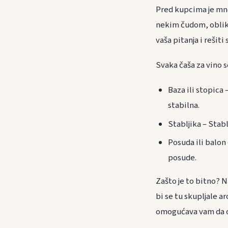
Pred kupcima je mnogo
nekim čudom, oblik 
vaša pitanja i rešit
Svaka čaša za vino se
Baza ili stopica 
stabilna.
Stabljika – Stabl
Posuda ili balon 
posude.
Zašto je to bitno? 
bi se tu skupljale 
omogućava vam da os