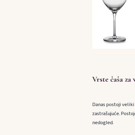
Vrste čaša za 
Danas postoji veliki
zastrašujuće. Postoje
nedogled.