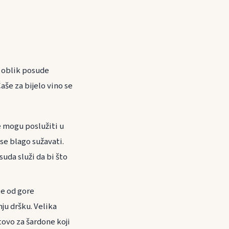
v oblik posude
aše za bijelo vino se
e mogu poslužiti u
 se blago sužavati.
suda služi da bi što
te od gore
ju dršku. Velika
tovo za šardone koji