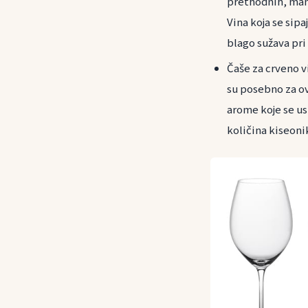
prethodnih, manj
Vina koja se sip
blago sužava pri
Čaše za crveno 
su posebno za ov
arome koje se us
količina kiseoni