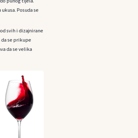
do punog tijela.
h ukusa. Posuda se
 od svih i dizajnirane
a da se prikupe
va da se velika