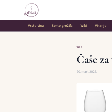
Vrste vina
Sorte grožđa
Wiki
Vinarije
WIKI
Čaše za
20. mart 2026.