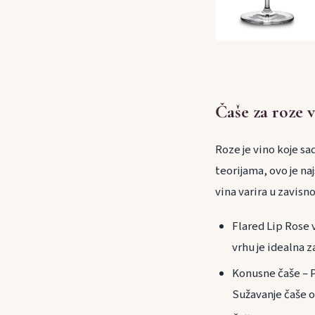
Čaše za roze 
Roze je vino koje sad
teorijama, ovo je na
vina varira u zavisno
Flared Lip Rose v
vrhu je idealna z
Konusne čaše – P
Sužavanje čaše o