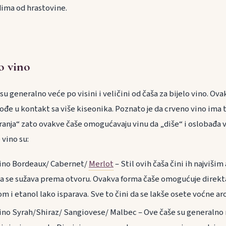
dima od hrastovine.
o vino
su generalno veće po visini i veličini od čaša za bijelo vino. Ov
ođe u kontakt sa više kiseonika. Poznato je da crveno vino ima 
ranja“ zato ovakve čaše omogućavaju vinu da „diše“ i oslobađa v
 vino su:
vino Bordeaux/ Cabernet/
Merlot
– Stil ovih čaša čini ih najvišim
 da se sužava prema otvoru. Ovakva forma čaše omogućuje direk
om i etanol lako isparava. Sve to čini da se lakše osete voćne a
vino Syrah/Shiraz/ Sangiovese/ Malbec – Ove čaše su generalno