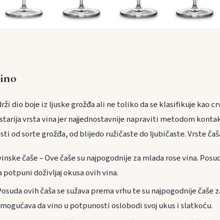
vino
rži dio boje iz ljuske grožđa ali ne toliko da se klasifikuje kao 
jstarija vrsta vina jer najjednostavnije napraviti metodom konta
sti od sorte grožđa, od blijedo ružičaste do ljubičaste. Vrste čaš
inske čaše – Ove čaše su najpogodnije za mlada rose vina. Posuda
a potpuni doživljaj okusa ovih vina.
osuda ovih čaša se sužava prema vrhu te su najpogodnije čaše za
mogućava da vino u potpunosti oslobodi svoj ukus i slatkoću.