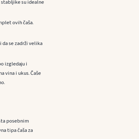
 stabljike su idealne
mplet ovih čaša.
 da se zadrži velika
o izgledaju i
ma vina i ukus. Čaše
no.
aista posebnim
vna tipa čaša za