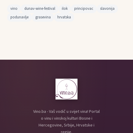
vino
dunav-wine-festival
ilok
principovac
slavonija
podunavlje
grasevina
hrvatska
Vino.ba - Vaš vodič u svijet vina! Portal
o vinu i vinskoj kulturi Bosne i
Hercegovine, Srbije, Hrvatske i
regije.