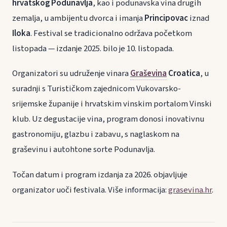
hrvatskog Podunavlja
, kao i podunavska vina drugih
zemalja, u ambijentu dvorca i imanja
Principovac
iznad
Iloka
. Festival se tradicionalno održava početkom
listopada — izdanje 2025. bilo je 10. listopada.
Organizatori su udruženje vinara
Graševina
Croatica
, u
suradnji s Turističkom zajednicom Vukovarsko-
srijemske županije i hrvatskim vinskim portalom Vinski
klub. Uz degustacije vina, program donosi inovativnu
gastronomiju, glazbu i zabavu, s naglaskom na
graševinu i autohtone sorte Podunavlja.
Točan datum i program izdanja za 2026. objavljuje
organizator uoči festivala. Više informacija:
grasevina.hr
.