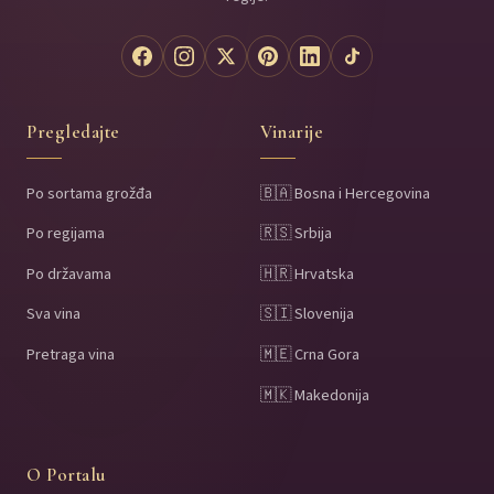
Pregledajte
Vinarije
Po sortama grožđa
🇧🇦 Bosna i Hercegovina
Po regijama
🇷🇸 Srbija
Po državama
🇭🇷 Hrvatska
Sva vina
🇸🇮 Slovenija
Pretraga vina
🇲🇪 Crna Gora
🇲🇰 Makedonija
O Portalu