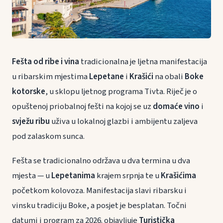
Fešta od ribe i vina
tradicionalna je ljetna manifestacija
u ribarskim mjestima
Lepetane
i
Krašići
na obali
Boke
kotorske
, u sklopu ljetnog programa Tivta. Riječ je o
opuštenoj priobalnoj fešti na kojoj se uz
domaće vino
i
svježu ribu
uživa u lokalnoj glazbi i ambijentu zaljeva
pod zalaskom sunca.
Fešta se tradicionalno održava u dva termina u dva
mjesta — u
Lepetanima
krajem srpnja te u
Krašićima
početkom kolovoza. Manifestacija slavi ribarsku i
vinsku tradiciju Boke, a posjet je besplatan. Točni
datumi i program za 2026. objavljuje
Turistička