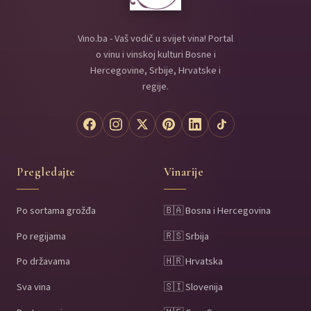
Vino.ba - Vaš vodič u svijet vina! Portal
o vinu i vinskoj kulturi Bosne i
Hercegovine, Srbije, Hrvatske i
regije.
Pregledajte
Vinarije
Po sortama grožđa
🇧🇦 Bosna i Hercegovina
Po regijama
🇷🇸 Srbija
Po državama
🇭🇷 Hrvatska
Sva vina
🇸🇮 Slovenija