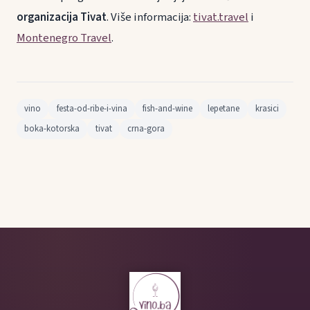
organizacija Tivat
. Više informacija:
tivat.travel
i
Montenegro Travel
.
vino
festa-od-ribe-i-vina
fish-and-wine
lepetane
krasici
boka-kotorska
tivat
crna-gora