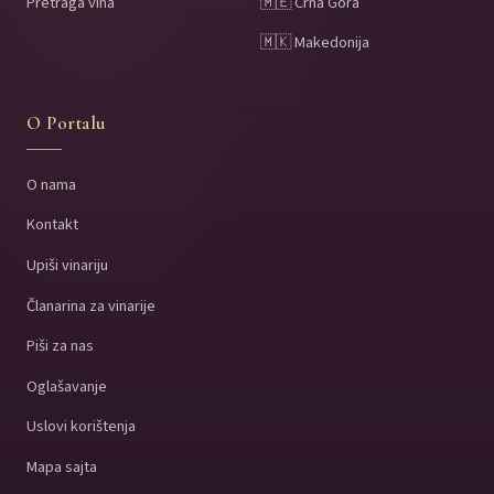
Pretraga vina
🇲🇪 Crna Gora
🇲🇰 Makedonija
O Portalu
O nama
Kontakt
Upiši vinariju
Članarina za vinarije
Piši za nas
Oglašavanje
Uslovi korištenja
Mapa sajta