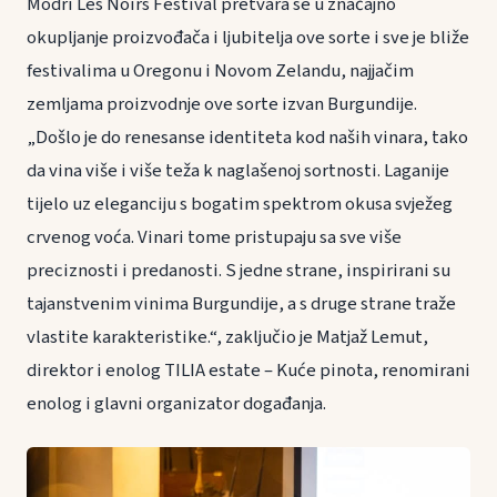
Modri Les Noirs Festival pretvara se u značajno
okupljanje proizvođača i ljubitelja ove sorte i sve je bliže
festivalima u Oregonu i Novom Zelandu, najjačim
zemljama proizvodnje ove sorte izvan Burgundije.
„Došlo je do renesanse identiteta kod naših vinara, tako
da vina više i više teža k naglašenoj sortnosti. Laganije
tijelo uz eleganciju s bogatim spektrom okusa svježeg
crvenog voća. Vinari tome pristupaju sa sve više
preciznosti i predanosti. S jedne strane, inspirirani su
tajanstvenim vinima Burgundije, a s druge strane traže
vlastite karakteristike.“, zaključio je Matjaž Lemut,
direktor i enolog TILIA estate – Kuće pinota, renomirani
enolog i glavni organizator događanja.