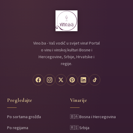
Vino.ba - Vaš vodič u svijet vina! Portal
o vinu i vinskoj kulturi Bosne i
Hercegovine, Srbije, Hrvatske i
regije.
Pregledajte
Vinarije
Po sortama grožđa
🇧🇦 Bosna i Hercegovina
Po regijama
🇷🇸 Srbija