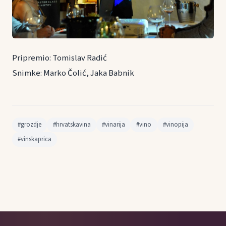
Pripremio: Tomislav Radić
Snimke: Marko Čolić, Jaka Babnik
#grozdje
#hrvatskavina
#vinarija
#vino
#vinopija
#vinskaprica