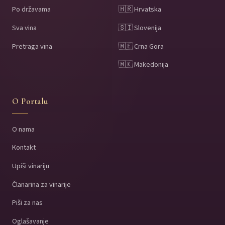
Po državama
🇭🇷 Hrvatska
Sva vina
🇸🇮 Slovenija
Pretraga vina
🇲🇪 Crna Gora
🇲🇰 Makedonija
O Portalu
O nama
Kontakt
Upiši vinariju
Članarina za vinarije
Piši za nas
Oglašavanje