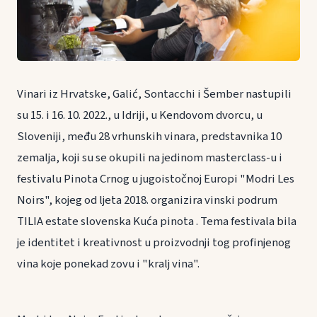
Vinari iz Hrvatske, Galić, Sontacchi i Šember nastupili
su 15. i 16. 10. 2022., u Idriji, u Kendovom dvorcu, u
Sloveniji, među 28 vrhunskih vinara, predstavnika 10
zemalja, koji su se okupili na jedinom masterclass-u i
festivalu Pinota Crnog u jugoistočnoj Europi "Modri Les
Noirs", kojeg od ljeta 2018. organizira vinski podrum
TILIA estate slovenska Kuća pinota . Tema festivala bila
je identitet i kreativnost u proizvodnji tog profinjenog
vina koje ponekad zovu i "kralj vina".