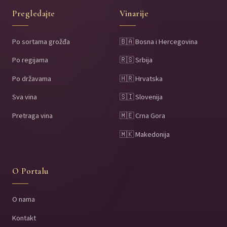
Pregledajte
Vinarije
Po sortama grožđa
🇧🇦 Bosna i Hercegovina
Po regijama
🇷🇸 Srbija
Po državama
🇭🇷 Hrvatska
Sva vina
🇸🇮 Slovenija
Pretraga vina
🇲🇪 Crna Gora
🇲🇰 Makedonija
O Portalu
O nama
Kontakt