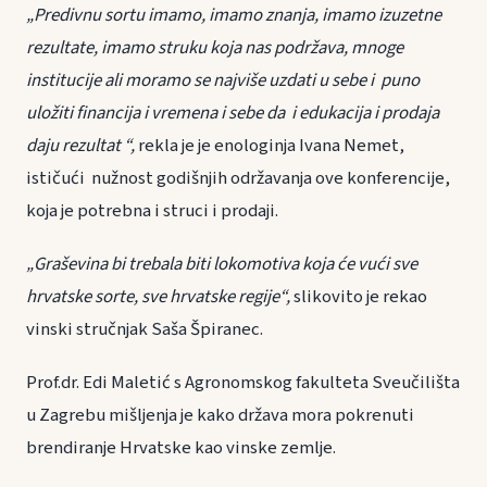
„Predivnu sortu imamo, imamo znanja, imamo izuzetne
rezultate, imamo struku koja nas podržava, mnoge
institucije ali moramo se najviše uzdati u sebe i puno
uložiti financija i vremena i sebe da i edukacija i prodaja
daju rezultat “,
rekla je je enologinja Ivana Nemet,
ističući nužnost godišnjih održavanja ove konferencije,
koja je potrebna i struci i prodaji.
„Graševina bi trebala biti lokomotiva koja će vući sve
hrvatske sorte, sve hrvatske regije“,
slikovito je rekao
vinski stručnjak Saša Špiranec.
Prof.dr. Edi Maletić s Agronomskog fakulteta Sveučilišta
u Zagrebu mišljenja je kako država mora pokrenuti
brendiranje Hrvatske kao vinske zemlje.