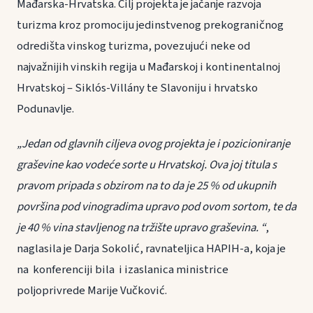
Mađarska-Hrvatska. Cilj projekta je jačanje razvoja
turizma kroz promociju jedinstvenog prekograničnog
odredišta vinskog turizma, povezujući neke od
najvažnijih vinskih regija u Mađarskoj i kontinentalnoj
Hrvatskoj – Siklós-Villány te Slavoniju i hrvatsko
Podunavlje.
„Jedan od glavnih ciljeva ovog projekta je
i pozicioniranje
graševine kao vodeće sorte u Hrvatskoj. Ova joj titula s
pravom pripada s obzirom na to da je 25 % od ukupnih
površina pod vinogradima upravo pod ovom sortom, te da
je 40 % vina stavljenog na tržište upravo graševina. “
,
naglasila je Darja Sokolić, ravnateljica HAPIH-a, koja je
na konferenciji bila i izaslanica ministrice
poljoprivrede Marije Vučković.