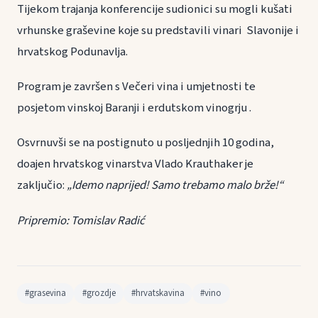
Tijekom trajanja konferencije sudionici su mogli kušati
vrhunske graševine koje su predstavili vinari Slavonije i
hrvatskog Podunavlja.
Program je završen s Večeri vina i umjetnosti te
posjetom vinskoj Baranji i erdutskom vinogrju .
Osvrnuvši se na postignuto u posljednjih 10 godina,
doajen hrvatskog vinarstva Vlado Krauthaker je
zaključio:
„Idemo naprijed! Samo trebamo malo brže!“
Pripremio: Tomislav Radić
#grasevina
#grozdje
#hrvatskavina
#vino