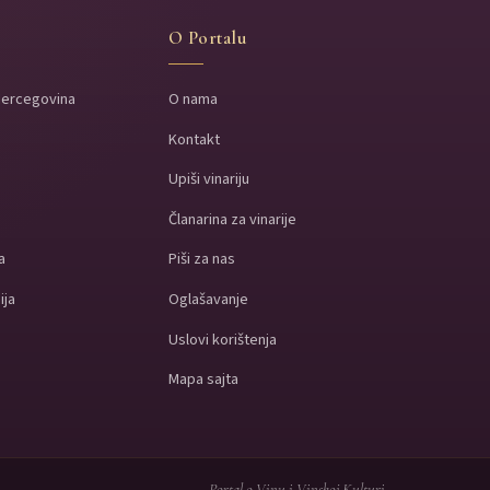
O Portalu
Hercegovina
O nama
Kontakt
a
Upiši vinariju
a
Članarina za vinarije
a
Piši za nas
ija
Oglašavanje
Uslovi korištenja
Mapa sajta
Portal o Vinu i Vinskoj Kulturi