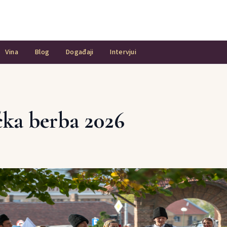
Vina
Blog
Događaji
Intervjui
ka berba 2026