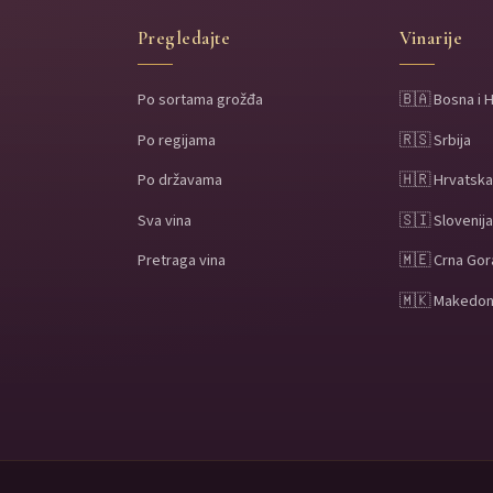
Pregledajte
Vinarije
Po sortama grožđa
🇧🇦 Bosna i 
Po regijama
🇷🇸 Srbija
Po državama
🇭🇷 Hrvatsk
Sva vina
🇸🇮 Slovenij
Pretraga vina
🇲🇪 Crna Gor
🇲🇰 Makedon