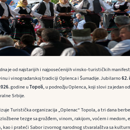
dna je od najstarijih i najposećenijih vinsko-turističkih manifesta
inu i vinogradarskoj tradiciji Oplenca i Šumadije. Jubilarno
62. 
2026.
godine u
Topoli
, u podnožju Oplenca, koji slovi za jedan od
ralne Srbije.
izuje Turistička organizacija „Oplenac“ Topola, a tri dana berb
izložbene tezge sa grožđem, vinom, rakijom, voćem i medom, e
a, kao i prateći Sabor izvornog narodnog stvaralaštva sa kult