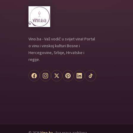
Vino.ba - Vaš vodič u svijet vina! Portal
o vinu i vinskoj kulturi Bosne i
Hercegovine, Srbije, Hrvatske i
regije.
© 2026
Vino.ba
· Sva prava zadržana.