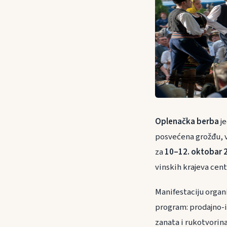
Oplenačka berba
je
posvećena grožđu, v
za
10–12. oktobar 
vinskih krajeva cent
Manifestaciju organ
program: prodajno-
zanata i rukotvorin