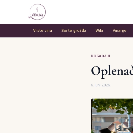
Vrste vina
Sorte grožđa
Wiki
Vinarije
DOGAĐAJI
Oplenač
6. juni 2026.