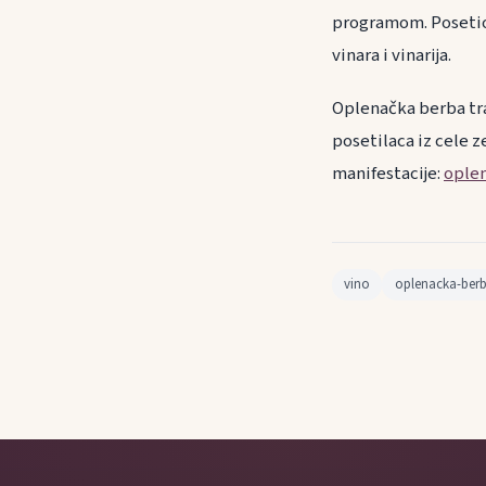
programom. Posetioc
vinara i vinarija.
Oplenačka berba tra
posetilaca iz cele z
manifestacije:
ople
vino
oplenacka-ber