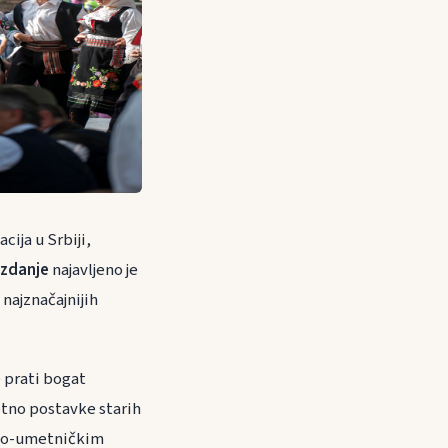
cija u Srbiji,
izdanje
najavljeno je
 najznačajnijih
e prati bogat
tno postavke starih
urno-umetničkim