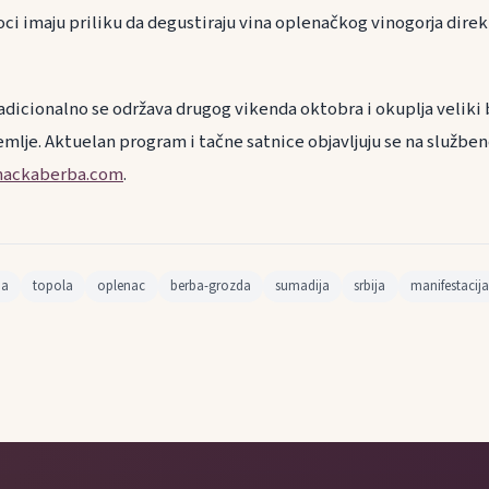
i imaju priliku da degustiraju vina oplenačkog vinogorja direk
dicionalno se održava drugog vikenda oktobra i okuplja veliki b
emlje. Aktuelan program i tačne satnice objavljuju se na službeno
nackaberba.com
.
ba
topola
oplenac
berba-grozda
sumadija
srbija
manifestacija