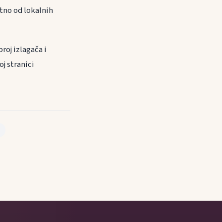
tno od lokalnih
roj izlagača i
j stranici