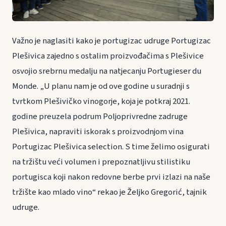
Važno je naglasiti kako je portugizac udruge Portugizac
Plešivica zajedno s ostalim proizvođačima s Plešivice
osvojio srebrnu medalju na natjecanju Portugieser du
Monde. „U planu nam je od ove godine u suradnji s
tvrtkom Plešivičko vinogorje, koja je potkraj 2021.
godine preuzela podrum Poljoprivredne zadruge
Plešivica, napraviti iskorak s proizvodnjom vina
Portugizac Plešivica selection. S time želimo osigurati
na tržištu veći volumen i prepoznatljivu stilistiku
portugisca koji nakon redovne berbe prvi izlazi na naše
tržište kao mlado vino“ rekao je Željko Gregorić, tajnik
udruge.