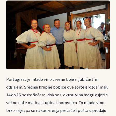
Portugizac je mlado vino crvene boje s ljubičastim
odsjajem. Srednje krupne bobice ove sorte grožđa imaju
14 do 16 posto šećera, dok se u okusu vina mogu osjetiti
voćne note malina, kupina i borovnica. To mlado vino
brzo zrije, pa se nakon vrenja pretače i pušta u prodaju