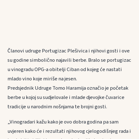
Članovi udruge Portugizac Plešivica i njihovi gosti i ove
su godine simbolično najavili berbe. Bralo se portugizac
u vinogradu OPG-a obitelji Ciban od kojeg će nastati
mlado vino koje miriše na jesen.
Predsjednik Udruge Tomo Haramija označio je početak
berbe u kojoj su sudjelovale i mlade djevojke čuvarice
tradicije u narodnim nošnjama te brojni gosti.
„Vinogradari kažu kako je ovo dobra godina pa sam
uvjeren kako će i rezultati njihovog cjelogodišnjeg rada i