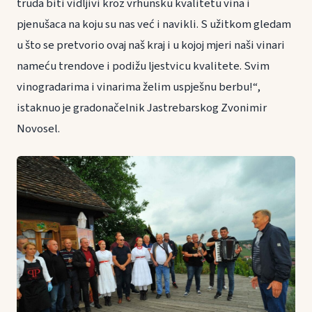
truda biti vidljivi kroz vrhunsku kvalitetu vina i
pjenušaca na koju su nas već i navikli. S užitkom gledam
u što se pretvorio ovaj naš kraj i u kojoj mjeri naši vinari
nameću trendove i podižu ljestvicu kvalitete. Svim
vinogradarima i vinarima želim uspješnu berbu!“,
istaknuo je gradonačelnik Jastrebarskog Zvonimir
Novosel.