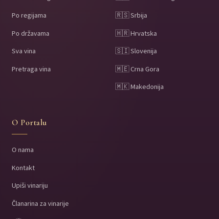
Po regijama
🇷🇸 Srbija
Po državama
🇭🇷 Hrvatska
Sva vina
🇸🇮 Slovenija
Pretraga vina
🇲🇪 Crna Gora
🇲🇰 Makedonija
O Portalu
O nama
Kontakt
Upiši vinariju
Članarina za vinarije