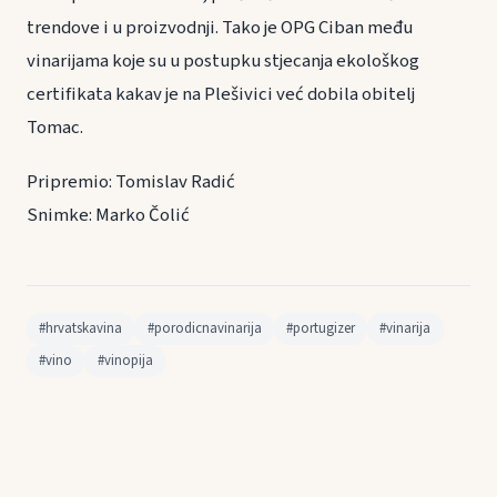
trendove i u proizvodnji. Tako je OPG Ciban među
vinarijama koje su u postupku stjecanja ekološkog
certifikata kakav je na Plešivici već dobila obitelj
Tomac.
Pripremio: Tomislav Radić
Snimke: Marko Čolić
#hrvatskavina
#porodicnavinarija
#portugizer
#vinarija
#vino
#vinopija