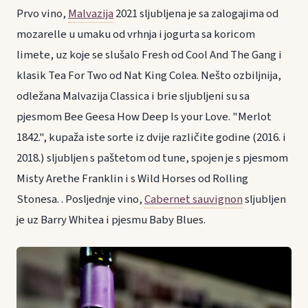
Prvo vino,
Malvazija
2021 sljubljena je sa zalogajima od
mozarelle u umaku od vrhnja i jogurta sa koricom
limete, uz koje se slušalo Fresh od Cool And The Gang i
klasik Tea For Two od Nat King Colea. Nešto ozbiljnija,
odležana Malvazija Classica i brie sljubljeni su sa
pjesmom Bee Geesa How Deep Is your Love. "Merlot
1842.", kupaža iste sorte iz dvije različite godine (2016. i
2018.) sljubljen s paštetom od tune, spojen je s pjesmom
Misty Arethe Franklin i s Wild Horses od Rolling
Stonesa. . Posljednje vino,
Cabernet
sauvignon
sljubljen
je uz Barry Whitea i pjesmu Baby Blues.