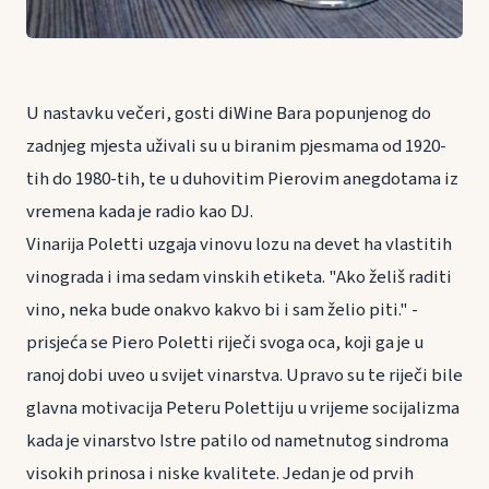
U nastavku večeri, gosti diWine Bara popunjenog do
zadnjeg mjesta uživali su u biranim pjesmama od 1920-
tih do 1980-tih, te u duhovitim Pierovim anegdotama iz
vremena kada je radio kao DJ.
Vinarija Poletti uzgaja vinovu lozu na devet ha vlastitih
vinograda i ima sedam vinskih etiketa. "Ako želiš raditi
vino, neka bude onakvo kakvo bi i sam želio piti." -
prisjeća se Piero Poletti riječi svoga oca, koji ga je u
ranoj dobi uveo u svijet vinarstva. Upravo su te riječi bile
glavna motivacija Peteru Polettiju u vrijeme socijalizma
kada je vinarstvo Istre patilo od nametnutog sindroma
visokih prinosa i niske kvalitete. Jedan je od prvih