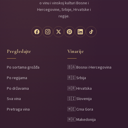
o vinu i vinskoj kulturi Bosne i
Hercegovine, Srbije, Hrvatske i
regije.
Pregledajte
Vinarije
Po sortama grožđa
🇧🇦 Bosna i Hercegovina
Po regijama
🇷🇸 Srbija
Po državama
🇭🇷 Hrvatska
Sva vina
🇸🇮 Slovenija
Pretraga vina
🇲🇪 Crna Gora
🇲🇰 Makedonija