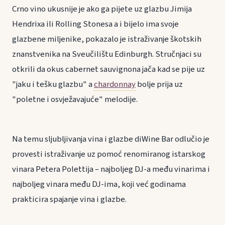
Crno vino ukusnije je ako ga pijete uz glazbu Jimija
Hendrixa ili Rolling Stonesa a i bijelo ima svoje
glazbene miljenike, pokazalo je istraživanje škotskih
znanstvenika na Sveučilištu Edinburgh. Stručnjaci su
otkrili da okus cabernet sauvignona jača kad se pije uz
"jaku i tešku glazbu" a
chardonnay
bolje prija uz
"poletne i osvježavajuće" melodije.
Na temu sljubljivanja vina i glazbe diWine Bar odlučio je
provesti istraživanje uz pomoć renomiranog istarskog
vinara Petera Polettija – najboljeg DJ-a među vinarima i
najboljeg vinara među DJ-ima, koji već godinama
prakticira spajanje vina i glazbe.