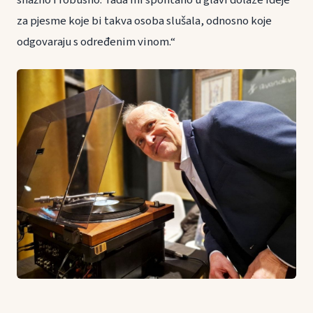
snažno i robusno. Tada mi spontano u glavi dolaze ideje
za pjesme koje bi takva osoba slušala, odnosno koje
odgovaraju s određenim vinom.“