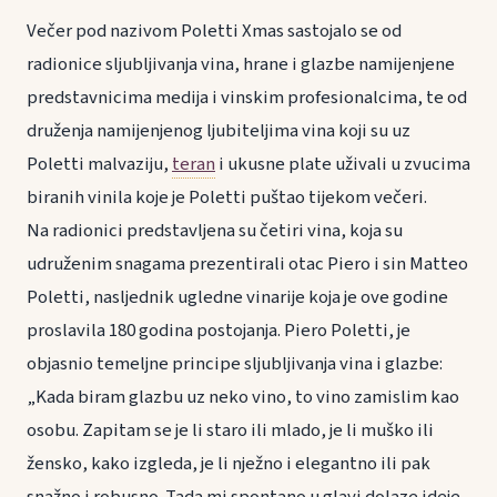
Večer pod nazivom Poletti Xmas sastojalo se od
radionice sljubljivanja vina, hrane i glazbe namijenjene
predstavnicima medija i vinskim profesionalcima, te od
druženja namijenjenog ljubiteljima vina koji su uz
Poletti malvaziju,
teran
i ukusne plate uživali u zvucima
biranih vinila koje je Poletti puštao tijekom večeri.
Na radionici predstavljena su četiri vina, koja su
udruženim snagama prezentirali otac Piero i sin Matteo
Poletti, nasljednik ugledne vinarije koja je ove godine
proslavila 180 godina postojanja. Piero Poletti, je
objasnio temeljne principe sljubljivanja vina i glazbe:
„Kada biram glazbu uz neko vino, to vino zamislim kao
osobu. Zapitam se je li staro ili mlado, je li muško ili
žensko, kako izgleda, je li nježno i elegantno ili pak