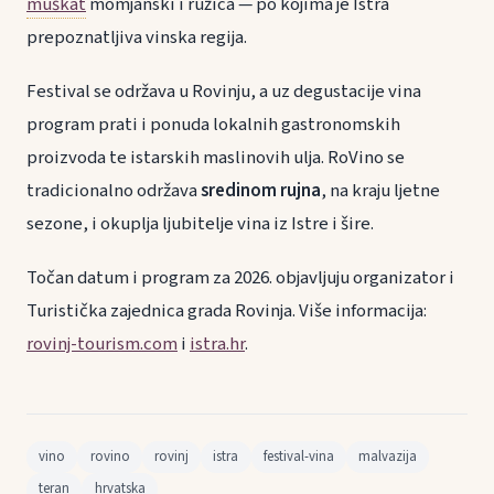
muškat
momjanski i ružica — po kojima je Istra
prepoznatljiva vinska regija.
Festival se održava u Rovinju, a uz degustacije vina
program prati i ponuda lokalnih gastronomskih
proizvoda te istarskih maslinovih ulja. RoVino se
tradicionalno održava
sredinom rujna
, na kraju ljetne
sezone, i okuplja ljubitelje vina iz Istre i šire.
Točan datum i program za 2026. objavljuju organizator i
Turistička zajednica grada Rovinja. Više informacija:
rovinj-tourism.com
i
istra.hr
.
vino
rovino
rovinj
istra
festival-vina
malvazija
teran
hrvatska