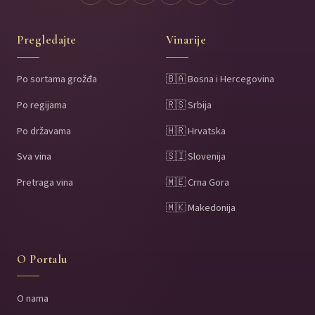
Pregledajte
Vinarije
Po sortama grožđa
🇧🇦 Bosna i Hercegovina
Po regijama
🇷🇸 Srbija
Po državama
🇭🇷 Hrvatska
Sva vina
🇸🇮 Slovenija
Pretraga vina
🇲🇪 Crna Gora
🇲🇰 Makedonija
O Portalu
O nama