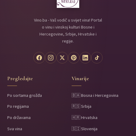
Vino.ba - Vaš vodič u svijet vina! Portal
o vinu i vinskoj kulturi Bosne i
Hercegovine, Srbije, Hrvatske i
regije.
Pregledajte
Vinarije
Po sortama grožđa
🇧🇦 Bosna i Hercegovina
Po regijama
🇷🇸 Srbija
Po državama
🇭🇷 Hrvatska
Sva vina
🇸🇮 Slovenija