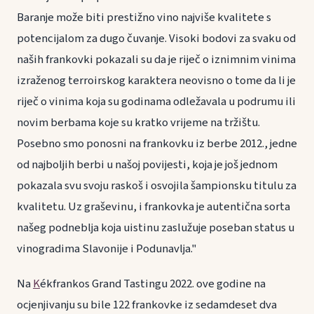
Baranje može biti prestižno vino najviše kvalitete s
potencijalom za dugo čuvanje. Visoki bodovi za svaku od
naših frankovki pokazali su da je riječ o iznimnim vinima
izraženog terroirskog karaktera neovisno o tome da li je
riječ o vinima koja su godinama odležavala u podrumu ili
novim berbama koje su kratko vrijeme na tržištu.
Posebno smo ponosni na frankovku iz berbe 2012., jedne
od najboljih berbi u našoj povijesti, koja je još jednom
pokazala svu svoju raskoš i osvojila šampionsku titulu za
kvalitetu. Uz graševinu, i frankovka je autentična sorta
našeg podneblja koja uistinu zaslužuje poseban status u
vinogradima Slavonije i Podunavlja."
Na
K
ékfrankos Grand Tastingu 2022. ove godine na
ocjenjivanju su bile 122 frankovke iz sedamdeset dva