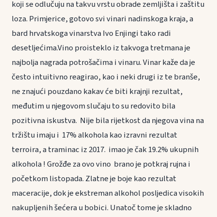
koji se odlučuju na takvu vrstu obrade zemljišta i zaštitu
loza. Primjerice, gotovo svi vinari nadinskoga kraja, a
bard hrvatskoga vinarstva Ivo Enjingi tako radi
desetljećima.Vino proisteklo iz takvoga tretmana je
najbolja nagrada potrošačima i vinaru. Vinar kaže da je
često intuitivno reagirao, kao i neki drugi iz te branše,
ne znajući pouzdano kakav će biti krajnji rezultat,
međutim u njegovom slučaju to su redovito bila
pozitivna iskustva. Nije bila rijetkost da njegova vina na
tržištu imaju i 17% alkohola kao izravni rezultat
terroira, a traminac iz 2017. imao je čak 19.2% ukupnih
alkohola ! Grožđe za ovo vino brano je potkraj rujna i
početkom listopada. Zlatne je boje kao rezultat
maceracije, dok je ekstreman alkohol posljedica visokih
nakupljenih šećera u bobici. Unatoč tome je skladno