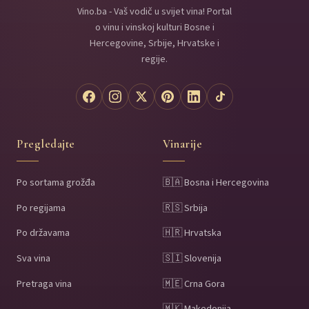
Vino.ba - Vaš vodič u svijet vina! Portal
o vinu i vinskoj kulturi Bosne i
Hercegovine, Srbije, Hrvatske i
regije.
Pregledajte
Vinarije
Po sortama grožđa
🇧🇦 Bosna i Hercegovina
Po regijama
🇷🇸 Srbija
Po državama
🇭🇷 Hrvatska
Sva vina
🇸🇮 Slovenija
Pretraga vina
🇲🇪 Crna Gora
🇲🇰 Makedonija