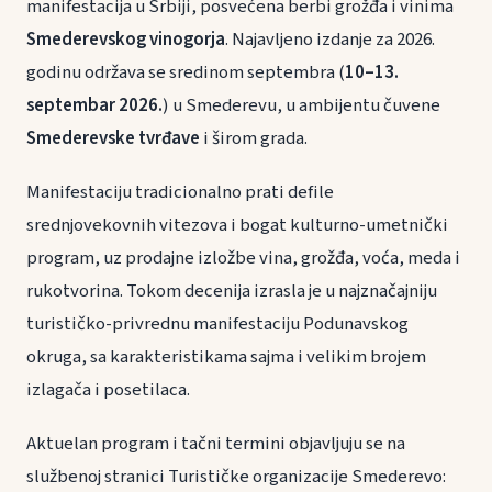
manifestacija u Srbiji, posvećena berbi grožđa i vinima
Smederevskog vinogorja
. Najavljeno izdanje za 2026.
godinu održava se sredinom septembra (
10–13.
septembar 2026.
) u Smederevu, u ambijentu čuvene
Smederevske tvrđave
i širom grada.
Manifestaciju tradicionalno prati defile
srednjovekovnih vitezova i bogat kulturno-umetnički
program, uz prodajne izložbe vina, grožđa, voća, meda i
rukotvorina. Tokom decenija izrasla je u najznačajniju
turističko-privrednu manifestaciju Podunavskog
okruga, sa karakteristikama sajma i velikim brojem
izlagača i posetilaca.
Aktuelan program i tačni termini objavljuju se na
službenoj stranici Turističke organizacije Smederevo: