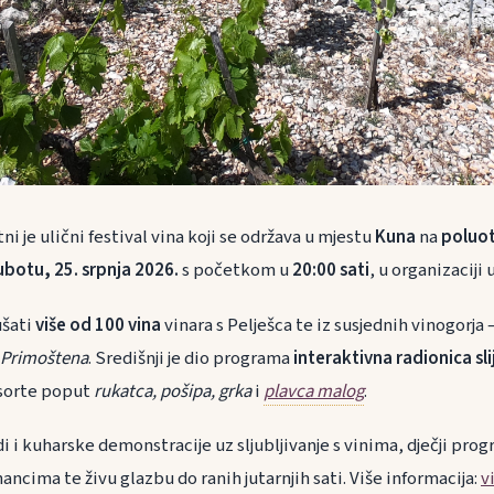
tni je ulični festival vina koji se održava u mjestu
Kuna
na
poluot
ubotu, 25. srpnja 2026.
s početkom u
20:00 sati
, u organizaciji
ušati
više od 100 vina
vinara s Pelješca te iz susjednih vinogorja
i Primoštena
. Središnji je dio programa
interaktivna radionica sl
 sorte poput
rukatca, pošipa, grka
i
plavca malog
.
di i kuharske demonstracije uz sljubljivanje s vinima, dječji pro
ncima te živu glazbu do ranih jutarnjih sati. Više informacija:
v