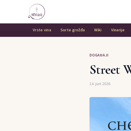
Vrste vina
Sorte grožđa
Wiki
Vinarije
DOGAĐAJI
Street 
14. juni 2026.