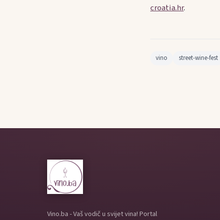
croatia.hr
.
vino
street-wine-fest
Vino.ba - Vaš vodič u svijet vina! Portal