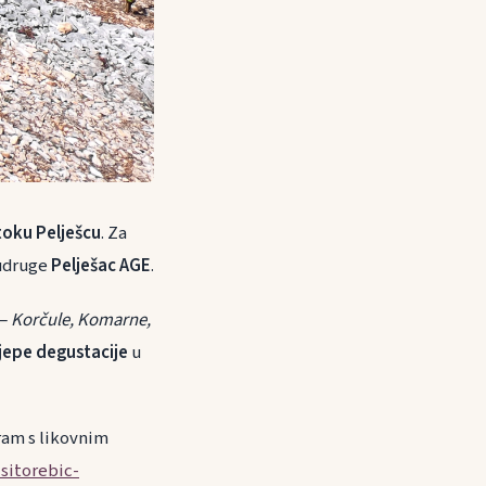
oku Pelješcu
. Za
 udruge
Pelješac AGE
.
 —
Korčule, Komarne,
ijepe degustacije
u
gram s likovnim
isitorebic-