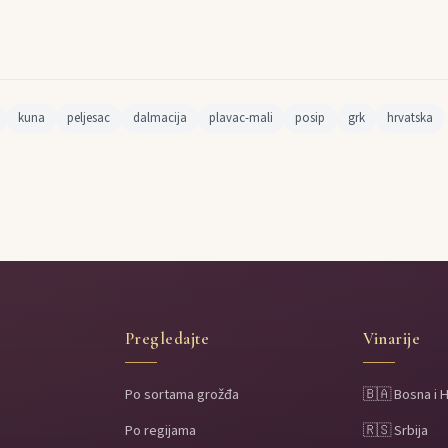
kuna
peljesac
dalmacija
plavac-mali
posip
grk
hrvatska
Pregledajte
Vinarije
Po sortama grožđa
🇧🇦 Bosna i 
Po regijama
🇷🇸 Srbija