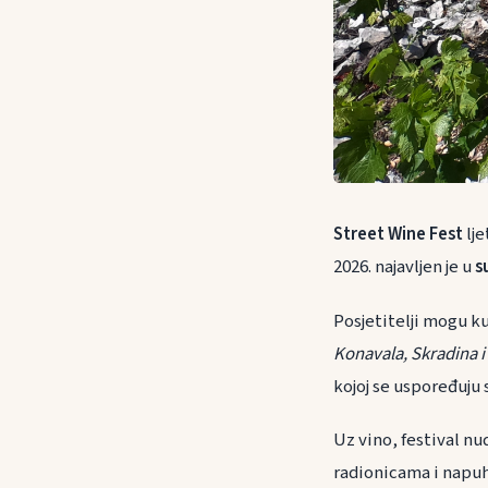
Street Wine Fest
lje
2026. najavljen je u
s
Posjetitelji mogu k
Konavala, Skradina 
kojoj se uspoređuju
Uz vino, festival nu
radionicama i napuha