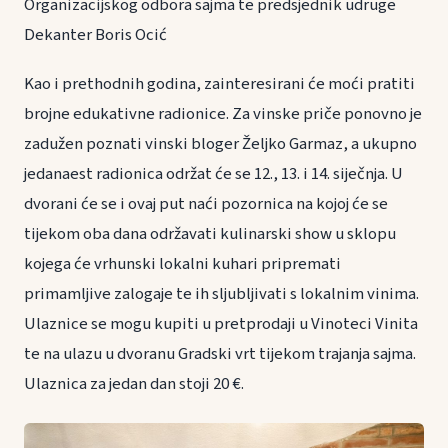
Organizacijskog odbora sajma te predsjednik udruge
Dekanter Boris Ocić
Kao i prethodnih godina, zainteresirani će moći pratiti
brojne edukativne radionice. Za vinske priče ponovno je
zadužen poznati vinski bloger Željko Garmaz, a ukupno
jedanaest radionica održat će se 12., 13. i 14. siječnja. U
dvorani će se i ovaj put naći pozornica na kojoj će se
tijekom oba dana održavati kulinarski show u sklopu
kojega će vrhunski lokalni kuhari pripremati
primamljive zalogaje te ih sljubljivati s lokalnim vinima.
Ulaznice se mogu kupiti u pretprodaji u Vinoteci Vinita
te na ulazu u dvoranu Gradski vrt tijekom trajanja sajma.
Ulaznica za jedan dan stoji 20 €.