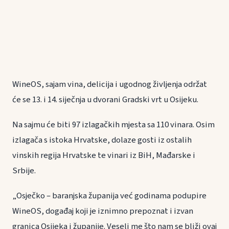
WineOS, sajam vina, delicija i ugodnog življenja održat
će se 13. i 14. siječnja u dvorani Gradski vrt u Osijeku.
Na sajmu će biti 97 izlagačkih mjesta sa 110 vinara. Osim
izlagača s istoka Hrvatske, dolaze gosti iz ostalih
vinskih regija Hrvatske te vinari iz BiH, Mađarske i
Srbije.
„Osječko – baranjska županija već godinama podupire
WineOS, događaj koji je iznimno prepoznat i izvan
granica Osijeka i županije. Veseli me što nam se bliži ovaj