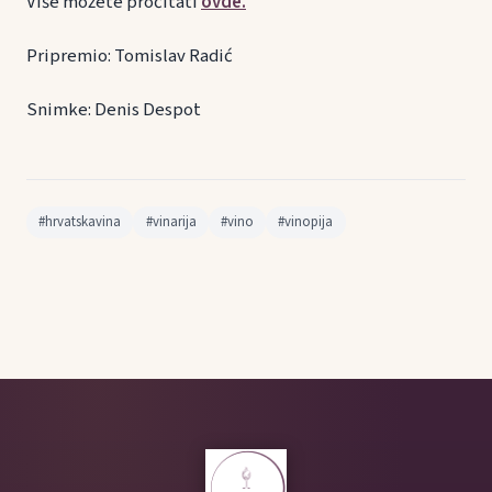
Više možete pročitati
ovde.
Pripremio: Tomislav Radić
Snimke: Denis Despot
#hrvatskavina
#vinarija
#vino
#vinopija