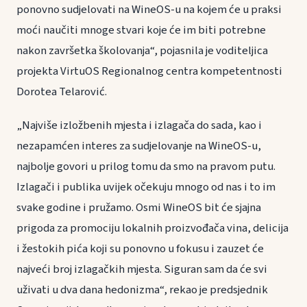
ponovno sudjelovati na WineOS-u na kojem će u praksi
moći naučiti mnoge stvari koje će im biti potrebne
nakon završetka školovanja“, pojasnila je voditeljica
projekta VirtuOS Regionalnog centra kompetentnosti
Dorotea Telarović.
„Najviše izložbenih mjesta i izlagača do sada, kao i
nezapamćen interes za sudjelovanje na WineOS-u,
najbolje govori u prilog tomu da smo na pravom putu.
Izlagači i publika uvijek očekuju mnogo od nas i to im
svake godine i pružamo. Osmi WineOS bit će sjajna
prigoda za promociju lokalnih proizvođača vina, delicija
i žestokih pića koji su ponovno u fokusu i zauzet će
najveći broj izlagačkih mjesta. Siguran sam da će svi
uživati u dva dana hedonizma“, rekao je predsjednik