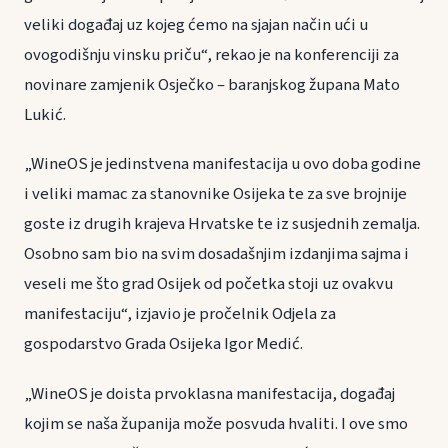
veliki događaj uz kojeg ćemo na sjajan način ući u
ovogodišnju vinsku priču“, rekao je na konferenciji za
novinare zamjenik Osječko – baranjskog župana Mato
Lukić.
„WineOS je jedinstvena manifestacija u ovo doba godine
i veliki mamac za stanovnike Osijeka te za sve brojnije
goste iz drugih krajeva Hrvatske te iz susjednih zemalja.
Osobno sam bio na svim dosadašnjim izdanjima sajma i
veseli me što grad Osijek od početka stoji uz ovakvu
manifestaciju“, izjavio je pročelnik Odjela za
gospodarstvo Grada Osijeka Igor Medić.
„WineOS je doista prvoklasna manifestacija, događaj
kojim se naša županija može posvuda hvaliti. I ove smo