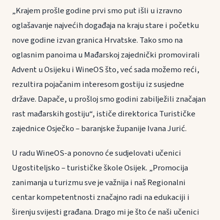
„Krajem prošle godine prvi smo put išli u izravno
oglašavanje najvećih događaja na kraju stare i početku
nove godine izvan granica Hrvatske. Tako smo na
oglasnim panoima u Mađarskoj zajednički promovirali
Advent u Osijeku i WineOS što, već sada možemo reći,
rezultira pojačanim interesom gostiju iz susjedne
države. Dapače, u prošloj smo godini zabilježili značajan
rast mađarskih gostiju“, ističe direktorica Turističke
zajednice Osječko – baranjske županije Ivana Jurić.
U radu WineOS-a ponovno će sudjelovati učenici
Ugostiteljsko – turističke škole Osijek. „Promocija
zanimanja u turizmu sve je važnija i naš Regionalni
centar kompetentnosti značajno radi na edukaciji i
širenju svijesti građana. Drago mi je što će naši učenici