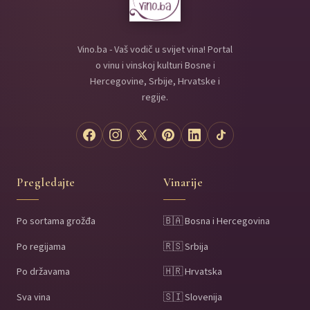
Vino.ba - Vaš vodič u svijet vina! Portal
o vinu i vinskoj kulturi Bosne i
Hercegovine, Srbije, Hrvatske i
regije.
Pregledajte
Vinarije
Po sortama grožđa
🇧🇦 Bosna i Hercegovina
Po regijama
🇷🇸 Srbija
Po državama
🇭🇷 Hrvatska
Sva vina
🇸🇮 Slovenija