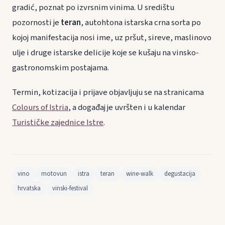
gradić, poznat po izvrsnim vinima. U središtu
pozornosti je
teran
, autohtona istarska crna sorta po
kojoj manifestacija nosi ime, uz pršut, sireve, maslinovo
ulje i druge istarske delicije koje se kušaju na vinsko-
gastronomskim postajama.
Termin, kotizacija i prijave objavljuju se na stranicama
Colours of Istria
, a događaj je uvršten i u kalendar
Turističke zajednice Istre
.
vino
motovun
istra
teran
wine-walk
degustacija
hrvatska
vinski-festival