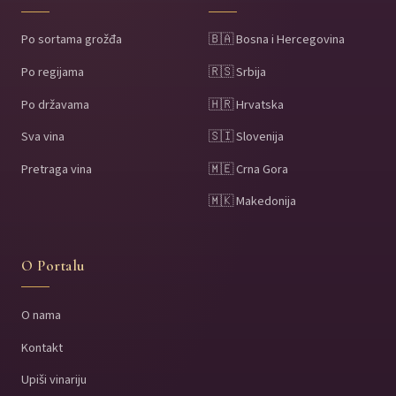
Po sortama grožđa
🇧🇦 Bosna i Hercegovina
Po regijama
🇷🇸 Srbija
Po državama
🇭🇷 Hrvatska
Sva vina
🇸🇮 Slovenija
Pretraga vina
🇲🇪 Crna Gora
🇲🇰 Makedonija
O Portalu
O nama
Kontakt
Upiši vinariju