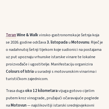
Teran
Wine & Walk
vinsko-gastronomska je šetnja koja
se 2026. godine održava
3. listopada
u
Motovunu
. Riječ je
o nadahnutoj šetnji tijekom koje sudionici na postajama
uz put upoznaju vrhunske istarske vinare te lokalne
proizvođače i ugostitelje. Manifestaciju organizira
Colours of Istria
u suradnji s motovunskim vinarima i
turističkom zajednicom.
Trasa duga
oko 12 kilometara
vijuga gotovo cijelim
putem kroz vinograde, pružajući očaravajuće poglede
na
Motovun
— najslikovitiji istarski srednjovjekovni