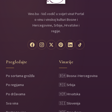
Vino.ba - Vaš vodič u svijet vina! Portal
o vinu i vinskoj kulturi Bosne i
Hercegovine, Srbije, Hrvatske i
regije.
Pregledajte
Vinarije
Po sortama grožđa
🇧🇦 Bosna i Hercegovina
Po regijama
🇷🇸 Srbija
Po državama
🇭🇷 Hrvatska
Sva vina
🇸🇮 Slovenija