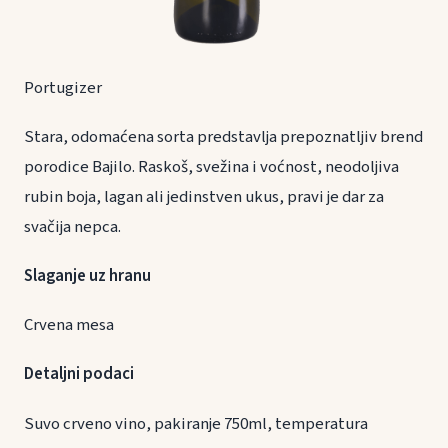
Portugizer
Stara, odomaćena sorta predstavlja prepoznatljiv brend
porodice Bajilo. Raskoš, svežina i voćnost, neodoljiva
rubin boja, lagan ali jedinstven ukus, pravi je dar za
svačija nepca.
Slaganje uz hranu
Crvena mesa
Detaljni podaci
Suvo crveno vino, pakiranje 750ml, temperatura