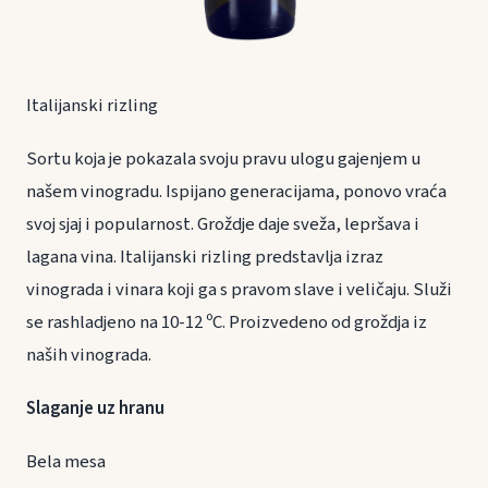
Italijanski rizling
Sortu koja je pokazala svoju pravu ulogu gajenjem u
našem vinogradu. Ispijano generacijama, ponovo vraća
svoj sjaj i popularnost. Groždje daje sveža, lepršava i
lagana vina. Italijanski rizling predstavlja izraz
vinograda i vinara koji ga s pravom slave i veličaju. Služi
se rashladjeno na 10-12 ºC. Proizvedeno od groždja iz
naših vinograda.
Slaganje uz hranu
Bela mesa