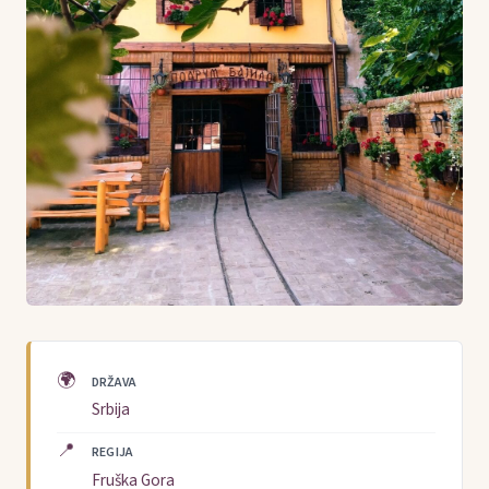
🌍
DRŽAVA
Srbija
📍
REGIJA
Fruška Gora