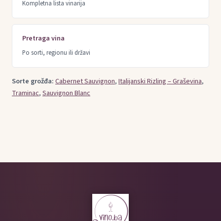
Kompletna lista vinarija
Pretraga vina
Po sorti, regionu ili državi
Sorte grožđa:
Cabernet Sauvignon
,
Italijanski Rizling – Graševina
,
Traminac
,
Sauvignon Blanc