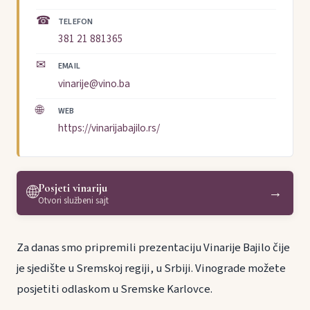
☎
TELEFON
381 21 881365
✉
EMAIL
vinarije@vino.ba
🌐
WEB
https://vinarijabajilo.rs/
Posjeti vinariju
🌐
→
Otvori službeni sajt
Za danas smo pripremili prezentaciju Vinarije Bajilo čije
je sjedište u Sremskoj regiji, u Srbiji. Vinograde možete
posjetiti odlaskom u Sremske Karlovce.