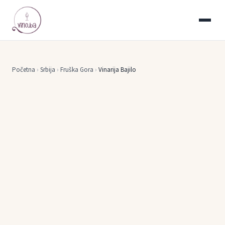
Početna
›
Srbija
›
Fruška Gora
›
Vinarija Bajilo