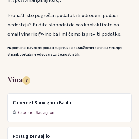
https://vinarijabajilo.rs/.
Pronašli ste pogrešan podatak ili određeni podaci
nedostaju? Budite slobodni da nas kontaktirate na
email vinarije@vino.ba i mi ćemo ispraviti podatke.
Napomena: Navedeni podaci su preuzeti sa službenih stranica vinarije i
vlasnik portala ne odgovara za tačnost istih.
Vina
7
Cabernet Sauvignon Bajilo
🍇
Cabernet Sauvignon
Portugizer Bajilo