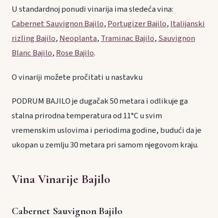
U standardnoj ponudi vinarija ima sledeća vina:
Cabernet Sauvignon Bajilo
,
Portugizer Bajilo
,
Italijanski
rizling Bajilo
,
Neoplanta
,
Traminac Bajilo
,
Sauvignon
Blanc Bajilo
,
Rose Bajilo
.
O vinariji možete pročitati u nastavku
PODRUM BAJILO je dugačak 50 metara i odlikuje ga
stalna prirodna temperatura od 11°C u svim
vremenskim uslovima i periodima godine, budući da je
ukopan u zemlju 30 metara pri samom njegovom kraju.
Vina Vinarije Bajilo
Cabernet Sauvignon Bajilo