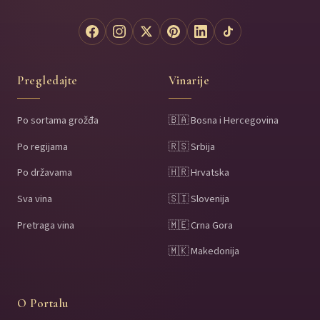
Pregledajte
Vinarije
Po sortama grožđa
🇧🇦 Bosna i Hercegovina
Po regijama
🇷🇸 Srbija
Po državama
🇭🇷 Hrvatska
Sva vina
🇸🇮 Slovenija
Pretraga vina
🇲🇪 Crna Gora
🇲🇰 Makedonija
O Portalu