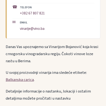
☎
TELEFON
+382 67 807 821
✉
EMAIL
vinarije@vino.ba
Danas Vas upoznajemo sa Vinarijom Bojanović koja krasi
crnogorsku vinogradarsku regiju. Čokoti vinove loze
rastu u Berima.
U svojoj proizvodnji vinarija ima sledeće etikete:
Balkanska carica
.
Detaljnije informacije o nastanku, lokaciji i ostalim
detaljima možete pročitati u nastavku