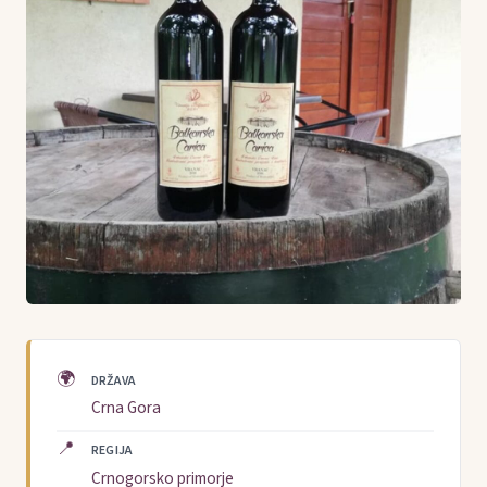
🌍
DRŽAVA
Crna Gora
📍
REGIJA
Crnogorsko primorje