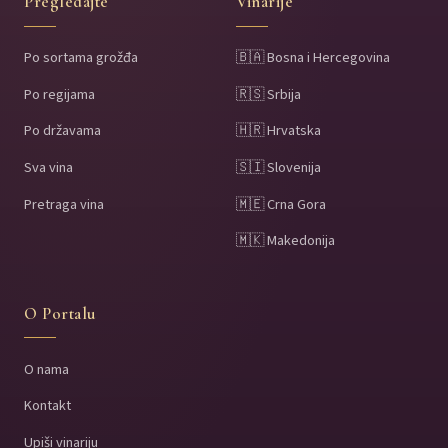
Pregledajte
Vinarije
Po sortama grožđa
🇧🇦 Bosna i Hercegovina
Po regijama
🇷🇸 Srbija
Po državama
🇭🇷 Hrvatska
Sva vina
🇸🇮 Slovenija
Pretraga vina
🇲🇪 Crna Gora
🇲🇰 Makedonija
O Portalu
O nama
Kontakt
Upiši vinariju