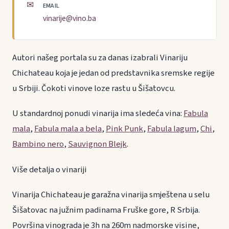
✉
EMAIL
vinarije@vino.ba
Autori našeg portala su za danas izabrali Vinariju
Chichateau koja je jedan od predstavnika sremske regije
u Srbiji. Čokoti vinove loze rastu u Šišatovcu.
U standardnoj ponudi vinarija ima sledeća vina:
Fabula
mala
,
Fabula mala a bela
,
Pink Punk
,
Fabula lagum
,
Chi
,
Bambino nero
,
Sauvignon Blejk
.
Više detalja o vinariji
Vinarija Chichateau je garažna vinarija smještena u selu
Šišatovac na južnim padinama Fruške gore, R Srbija.
Površina vinograda je 3h na 260m nadmorske visine,