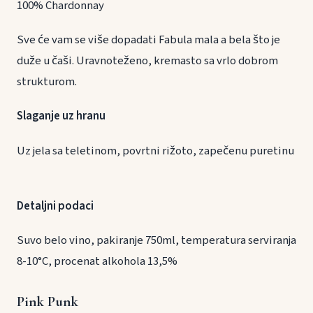
100% Chardonnay
Sve će vam se više dopadati Fabula mala a bela što je
duže u čaši. Uravnoteženo, kremasto sa vrlo dobrom
strukturom.
Slaganje uz hranu
Uz jela sa teletinom, povrtni rižoto, zapečenu puretinu
Detaljni podaci
Suvo belo vino, pakiranje 750ml, temperatura serviranja
8-10°C, procenat alkohola 13,5%
Pink Punk