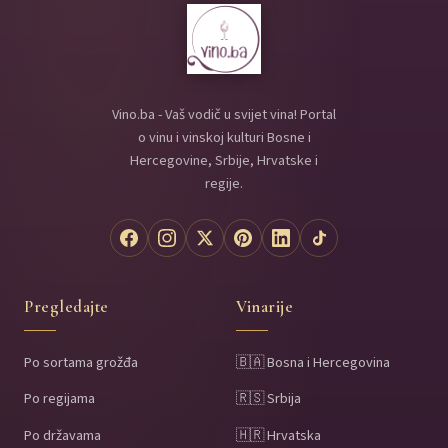
Vino.ba - Vaš vodič u svijet vina! Portal
o vinu i vinskoj kulturi Bosne i
Hercegovine, Srbije, Hrvatske i
regije.
Pregledajte
Vinarije
Po sortama grožđa
🇧🇦 Bosna i Hercegovina
Po regijama
🇷🇸 Srbija
Po državama
🇭🇷 Hrvatska