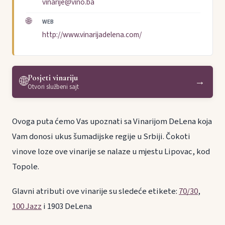
vinarije@vino.ba
🌐
WEB
http://www.vinarijadelena.com/
Posjeti vinariju
🌐
→
Otvori službeni sajt
Ovoga puta ćemo Vas upoznati sa Vinarijom DeLena koja
Vam donosi ukus šumadijske regije u Srbiji. Čokoti
vinove loze ove vinarije se nalaze u mjestu Lipovac, kod
Topole.
Glavni atributi ove vinarije su sledeće etikete:
70/30
,
100 Jazz
i 1903 DeLena