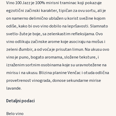
Vino 100 Jazz je 100% mirisni traminac koji pokazuje
egzotični začinski karakter, tipičan za ovu sortu, ali je
on namerno delimično ublažen u korist svežine kojom
odiše, kako bi ovo vino dobilo na lepršavosti. Slamnato
svetlo-žute je boje, sa zelenkastim refleksijama. Ovo
vino odlikuju začinske arome koje asociraju na mošus i
zeleni đumbir, a od voća je prisutan limun. Na ukusu ovo
vino je puno, bogato aromama, složene teksture, i
izraženim sortnim osobinama koje su uravnotežene na
mirisu i na ukusu. Blizina planine Venčac i otuda odlična
provetrenost vinograda, donose sekundarne mirise
lavande.
Detaljni podaci
Belo vino