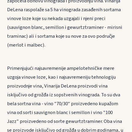
započela obnovu vinograda i proizvodnju vina. Vinarija
DeLena raspolaže sa 5 ha vinograda zasađenih sortama
vinove loze koje su nekada uzgajali i njeni preci
(sauvignon blanc, semillon i gewurtztraminer - mirisni
traminac) ali i sortama koje su nove za ovo područje
(merlot i malbec).
Primenjujući najsavremenije ampelotehničke mere
uzgoja vinove loze, kao i najsavremeniju tehnologiju
proizvodnje vina, Vinarija DeLena proizvodi vina
isključivo od grožđa iz sopstvenih vinograda. To su dva
bela sortna vina - vino "70/30" proizvedeno kupažom
vina od sorti sauvignon blanc i semillon i vino "100
Jazz" proizvedeno od sorte gewurtztraminer. Oba vina
se proizvode isključivo od grožđa u dobrim godinama, u