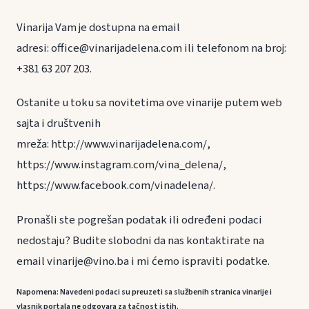
Vinarija Vam je dostupna na email
adresi: office@vinarijadelena.com ili telefonom na broj:
+381 63 207 203.
Ostanite u toku sa novitetima ove vinarije putem web
sajta i društvenih
mreža: http://www.vinarijadelena.com/,
https://www.instagram.com/vina_delena/,
https://www.facebook.com/vinadelena/.
Pronašli ste pogrešan podatak ili određeni podaci
nedostaju? Budite slobodni da nas kontaktirate na
email vinarije@vino.ba i mi ćemo ispraviti podatke.
Napomena: Navedeni podaci su preuzeti sa službenih stranica vinarije i
vlasnik portala ne odgovara za tačnost istih.