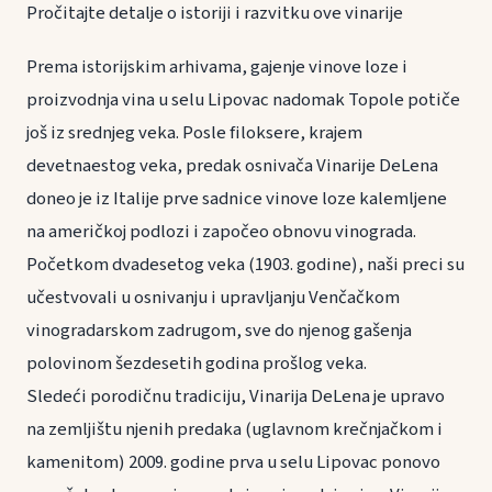
Pročitajte detalje o istoriji i razvitku ove vinarije
Prema istorijskim arhivama, gajenje vinove loze i
proizvodnja vina u selu Lipovac nadomak Topole potiče
još iz srednjeg veka. Posle filoksere, krajem
devetnaestog veka, predak osnivača Vinarije DeLena
doneo je iz Italije prve sadnice vinove loze kalemljene
na američkoj podlozi i započeo obnovu vinograda.
Početkom dvadesetog veka (1903. godine), naši preci su
učestvovali u osnivanju i upravljanju Venčačkom
vinogradarskom zadrugom, sve do njenog gašenja
polovinom šezdesetih godina prošlog veka.
Sledeći porodičnu tradiciju, Vinarija DeLena je upravo
na zemljištu njenih predaka (uglavnom krečnjačkom i
kamenitom) 2009. godine prva u selu Lipovac ponovo