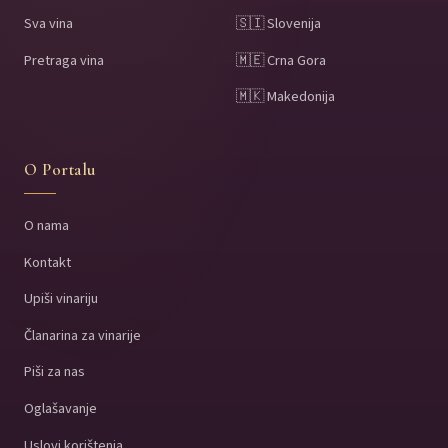
Sva vina
🇸🇮 Slovenija
Pretraga vina
🇲🇪 Crna Gora
🇲🇰 Makedonija
O Portalu
O nama
Kontakt
Upiši vinariju
Članarina za vinarije
Piši za nas
Oglašavanje
Uslovi korištenja