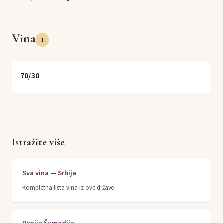
Vina
1
70/30
Istražite više
Sva vina — Srbija
Kompletna lista vina iz ove države
Regija Šumadija