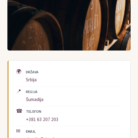
🌍
DRŽAVA
Srbija
📍
REGIJA
Šumadija
☎
TELEFON
+381 63 207 203
✉
EMAIL