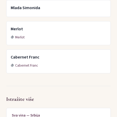
Mlada Simonida
Merlot
🍇
Merlot
Cabernet Franc
🍇
Cabernet Franc
Istražite više
Sva vina — Srbija