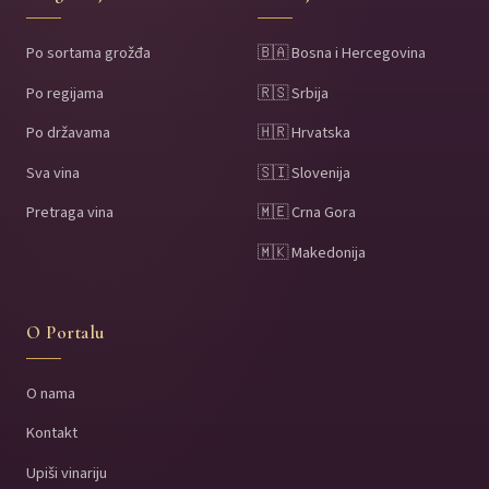
Po sortama grožđa
🇧🇦 Bosna i Hercegovina
Po regijama
🇷🇸 Srbija
Po državama
🇭🇷 Hrvatska
Sva vina
🇸🇮 Slovenija
Pretraga vina
🇲🇪 Crna Gora
🇲🇰 Makedonija
O Portalu
O nama
Kontakt
Upiši vinariju