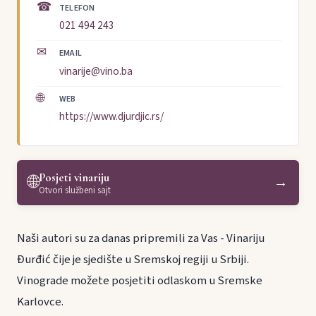
☎
TELEFON
021 494 243
✉
EMAIL
vinarije@vino.ba
🌐
WEB
https://www.djurdjic.rs/
Posjeti vinariju
🌐
→
Otvori službeni sajt
Naši autori su za danas pripremili za Vas - Vinariju
Đurđić čije je sjedište u Sremskoj regiji u Srbiji.
Vinograde možete posjetiti odlaskom u Sremske
Karlovce.