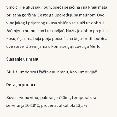
Vino čiji je ukus jak i pun, oseća se jačina i na kraju mala
prijatna gorčina. Često ga upoređuju sa malinom. Ovo
vino jakog i prijatnog ukusa obično se služi uz dobru i
žačinjenu hranu, kao i uz divljač. Naziv je dobio po ptici
kosu, čija crna boja perja podseća na boju zrelih bobica
ove sorte. U zemljama u koma se gaji zovu ga Merlo.
Slaganje uz hranu
Služiti uz dobru i žačinjenu hranu, kao i uz divljač.
Detaljni podaci
Suvo crveno vino, pakiranje 750ml, temperatura
serviranja 16-18°C, procenat alkohola 13,5%