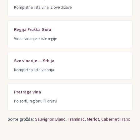
Kompletna lista vina iz ove države
Regija Fruška Gora
Vina i vinarije iz iste regije
Sve vinarije — Srbija
Kompletna lista vinarija
Pretraga vina
Po sorti, regionu ili državi
Sorte grožđa:
Sauvignon Blanc
,
Traminac
,
Merlot
,
Cabernet Franc