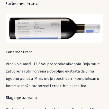
Cabernet Franc
Cabernet Franc
Vino koje sadrži 13,5 vol postotaka alkohola. Boja mu je
zatvorena rubin crvena a dovoljno ekstrata daju mu
ugodnu punoću. Miris mu je specifičan i kompleksan u
kome se može prepoznati crna ribizla i malina.
Slaganje uz hranu