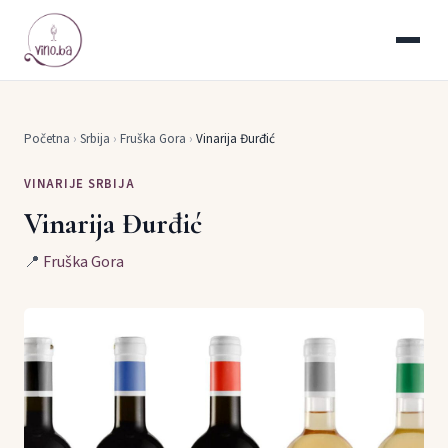
Početna
›
Srbija
›
Fruška Gora
›
Vinarija Đurđić
VINARIJE SRBIJA
Vinarija Đurđić
📍
Fruška Gora