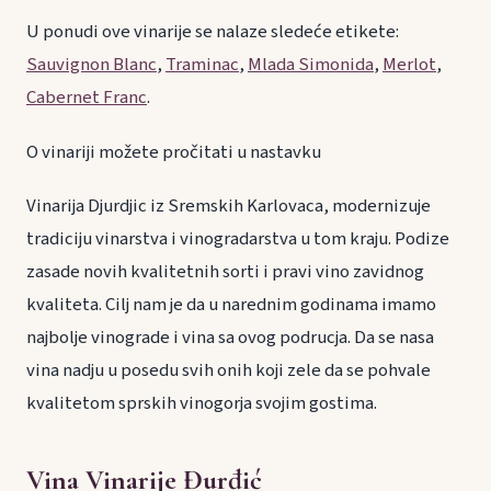
U ponudi ove vinarije se nalaze sledeće etikete:
Sauvignon Blanc
,
Traminac
,
Mlada Simonida
,
Merlot
,
Cabernet Franc
.
O vinariji možete pročitati u nastavku
Vinarija Djurdjic iz Sremskih Karlovaca, modernizuje
tradiciju vinarstva i vinogradarstva u tom kraju. Podize
zasade novih kvalitetnih sorti i pravi vino zavidnog
kvaliteta. Cilj nam je da u narednim godinama imamo
najbolje vinograde i vina sa ovog podrucja. Da se nasa
vina nadju u posedu svih onih koji zele da se pohvale
kvalitetom sprskih vinogorja svojim gostima.
Vina Vinarije Đurđić