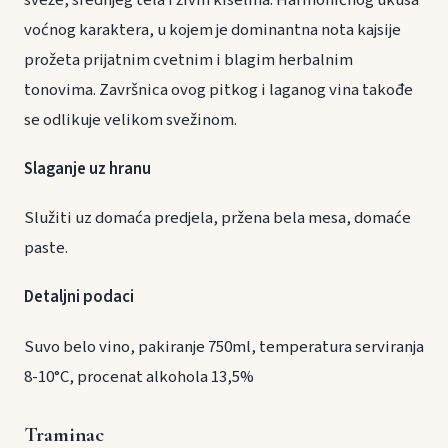
voćnog karaktera, u kojem je dominantna nota kajsije
prožeta prijatnim cvetnim i blagim herbalnim
tonovima. Završnica ovog pitkog i laganog vina takođe
se odlikuje velikom svežinom.
Slaganje uz hranu
Služiti uz domaća predjela, pržena bela mesa, domaće
paste.
Detaljni podaci
Suvo belo vino, pakiranje 750ml, temperatura serviranja
8-10°C, procenat alkohola 13,5%
Traminac