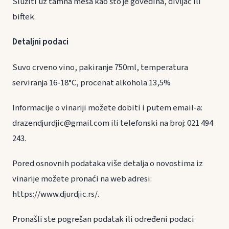
Služiti uz tamna mesa kao što je govedina, divljač ili
biftek.
Detaljni podaci
Suvo crveno vino, pakiranje 750ml, temperatura
serviranja 16-18°C, procenat alkohola 13,5%
Informacije o vinariji možete dobiti i putem email-a:
drazendjurdjic@gmail.com ili telefonski na broj: 021 494
243.
Pored osnovnih podataka više detalja o novostima iz
vinarije možete pronaći na web adresi:
https://www.djurdjic.rs/.
Pronašli ste pogrešan podatak ili određeni podaci