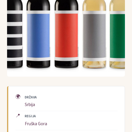
🌍
DRŽAVA
Srbija
📍
REGIJA
Fruška Gora