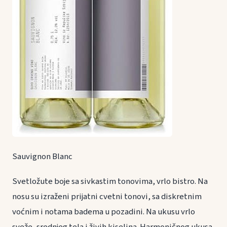
Sauvignon Blanc
Svetložute boje sa sivkastim tonovima, vrlo bistro. Na
nosu su izraženi prijatni cvetni tonovi, sa diskretnim
voćnim i notama badema u pozadini. Na ukusu vrlo
sveže, srednjeg tela i živih kiselina. Harmoničnog ukusa