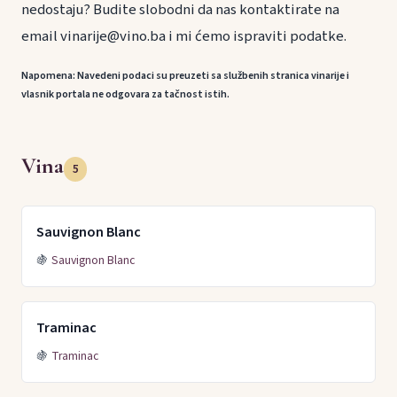
nedostaju? Budite slobodni da nas kontaktirate na
email vinarije@vino.ba i mi ćemo ispraviti podatke.
Napomena: Navedeni podaci su preuzeti sa službenih stranica vinarije i
vlasnik portala ne odgovara za tačnost istih.
Vina
5
Sauvignon Blanc
🍇
Sauvignon Blanc
Traminac
🍇
Traminac