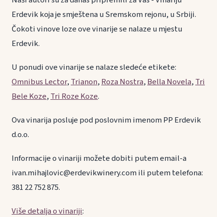
Erdevik koja je smještena u Sremskom rejonu, u Srbiji.
Čokoti vinove loze ove vinarije se nalaze u mjestu
Erdevik.
U ponudi ove vinarije se nalaze sledeće etikete:
Omnibus Lector
,
Trianon
,
Roza Nostra
,
Bella Novela
,
Tri
Bele Koze
,
Tri Roze Koze
.
Ova vinarija posluje pod poslovnim imenom PP Erdevik
d.o.o.
Informacije o vinariji možete dobiti putem email-a
ivan.mihajlovic@erdevikwinery.com ili putem telefona:
381 22 752 875.
Više detalja o vinariji
: