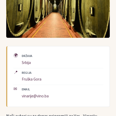
🌍
DRŽAVA
Srbija
📍
REGIJA
Fruška Gora
✉
EMAIL
vinarije@vino.ba
Naši autori su za danas pripremili za Vas - Vinariju