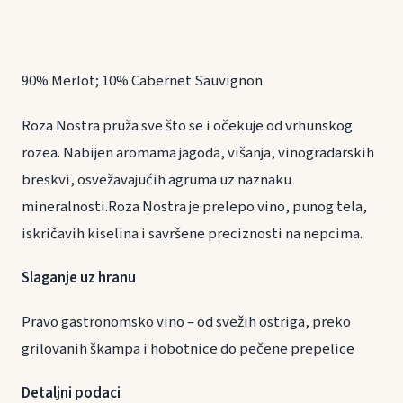
90% Merlot; 10% Cabernet Sauvignon
Roza Nostra pruža sve što se i očekuje od vrhunskog
rozea. Nabijen aromama jagoda, višanja, vinogradarskih
breskvi, osvežavajućih agruma uz naznaku
mineralnosti.Roza Nostra je prelepo vino, punog tela,
iskričavih kiselina i savršene preciznosti na nepcima.
Slaganje uz hranu
Pravo gastronomsko vino – od svežih ostriga, preko
grilovanih škampa i hobotnice do pečene prepelice
Detaljni podaci