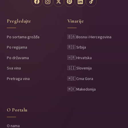
Pregledajte
Vinarije
Po sortama grožđa
🇧🇦 Bosna i Hercegovina
Po regijama
🇷🇸 Srbija
Po državama
🇭🇷 Hrvatska
Sva vina
🇸🇮 Slovenija
Pretraga vina
🇲🇪 Crna Gora
🇲🇰 Makedonija
O Portalu
O nama