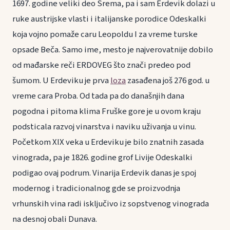
1697. godine veliki deo Srema, pa i sam Erdevik dolazi u
ruke austrijske vlasti i italijanske porodice Odeskalki
koja vojno pomaže caru Leopoldu I za vreme turske
opsade Beča. Samo ime, mesto je najverovatnije dobilo
od mađarske reči ERDOVEG što znači predeo pod
šumom. U Erdeviku je prva
loza
zasađena još 276 god. u
vreme cara Proba. Od tada pa do današnjih dana
pogodna i pitoma klima Fruške gore je u ovom kraju
podsticala razvoj vinarstva i naviku uživanja u vinu.
Početkom XIX veka u Erdeviku je bilo znatnih zasada
vinograda, pa je 1826. godine grof Livije Odeskalki
podigao ovaj podrum. Vinarija Erdevik danas je spoj
modernog i tradicionalnog gde se proizvodnja
vrhunskih vina radi isključivo iz sopstvenog vinograda
na desnoj obali Dunava.