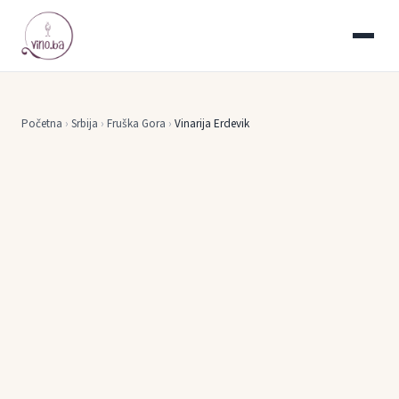
Početna
›
Srbija
›
Fruška Gora
›
Vinarija Erdevik