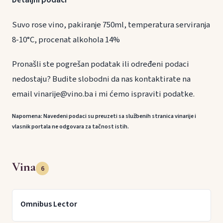
Detaljni podaci
Suvo rose vino, pakiranje 750ml, temperatura serviranja
8-10°C, procenat alkohola 14%
Pronašli ste pogrešan podatak ili određeni podaci
nedostaju? Budite slobodni da nas kontaktirate na
email vinarije@vino.ba i mi ćemo ispraviti podatke.
Napomena: Navedeni podaci su preuzeti sa službenih stranica vinarije i
vlasnik portala ne odgovara za tačnost istih.
Vina
6
Omnibus Lector