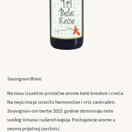
Sauvignon Blanc
Na nosu izuzetno privlačne arome bele breskve i cveća.
Na nepcima je izrazito harmoničan i vrlo zaokružen.
Souvignon-om berbe 2015. godine dominiraju note
svežeg limuna i sušenih kajsija. Postojane je arome u
veoma prijatnoj završnici.