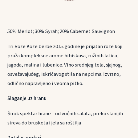
50% Merlot; 30% Syrah; 20% Cabernet Sauvignon
Tri Roze Koze berbe 2015. godine je prijatan roze koji
pruža kompleksne arome hibiskusa, ružinih latica,
jagoda, malina i lubenice. Vino srednjeg tela, sjajnog,
osvežavajućeg, iskričavog stila na nepcima. Izvrsno,
odlično napravljeno i veoma pitko.
Slaganje uz hranu
Širok spektar hrane – od voćnih salata, preko slanijih
sireva do brusketa i jela sa roštilja