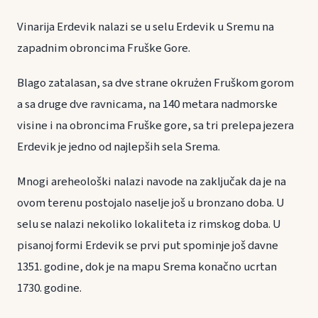
Vinarija Erdevik nalazi se u selu Erdevik u Sremu na
zapadnim obroncima Fruške Gore.
Blago zatalasan, sa dve strane okrużen Fruškom gorom
a sa druge dve ravnicama, na 140 metara nadmorske
visine i na obroncima Fruške gore, sa tri prelepa jezera
Erdevik je jedno od najlepših sela Srema.
Mnogi areheološki nalazi navode na zaključak da je na
ovom terenu postojalo naselje još u bronzano doba. U
selu se nalazi nekoliko lokaliteta iz rimskog doba. U
pisanoj formi Erdevik se prvi put spominje još davne
1351. godine, dok je na mapu Srema konačno ucrtan
1730. godine.