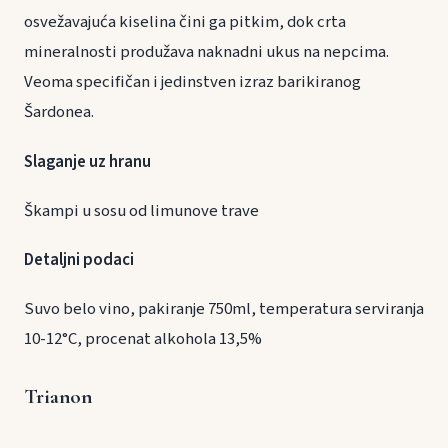
osvežavajuća kiselina čini ga pitkim, dok crta
mineralnosti produžava naknadni ukus na nepcima.
Veoma specifičan i jedinstven izraz barikiranog
Šardonea.
Slaganje uz hranu
Škampi u sosu od limunove trave
Detaljni podaci
Suvo belo vino, pakiranje 750ml, temperatura serviranja
10-12°C, procenat alkohola 13,5%
Trianon