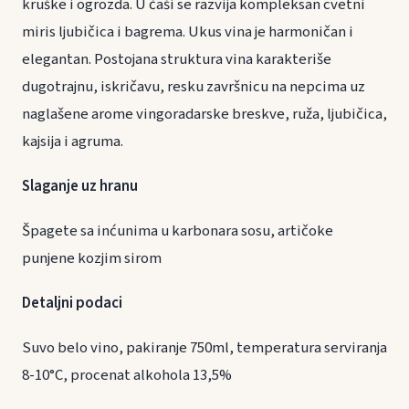
kruške i ogrozda. U čaši se razvija kompleksan cvetni
miris ljubičica i bagrema. Ukus vina je harmoničan i
elegantan. Postojana struktura vina karakteriše
dugotrajnu, iskričavu, resku završnicu na nepcima uz
naglašene arome vingoradarske breskve, ruža, ljubičica,
kajsija i agruma.
Slaganje uz hranu
Špagete sa inćunima u karbonara sosu, artičoke
punjene kozjim sirom
Detaljni podaci
Suvo belo vino, pakiranje 750ml, temperatura serviranja
8-10°C, procenat alkohola 13,5%