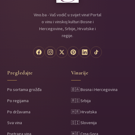
Vino.ba - Vaš vodič u svijet vina! Portal
o vinu i vinskoj kulturi Bosne i
Hercegovine, Srbije, Hrvatske i
regije.
Pregledajte
Vinarije
Po sortama grožđa
🇧🇦 Bosna i Hercegovina
Po regijama
🇷🇸 Srbija
Po državama
🇭🇷 Hrvatska
Sva vina
🇸🇮 Slovenija
Pretraga vina
🇲🇪 Crna Gora