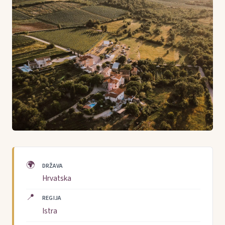
🌍
DRŽAVA
Hrvatska
📍
REGIJA
Istra