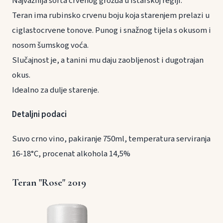
Najvažnija sorta crvenog grožđa u istarskoj regiji.
Teran ima rubinsko crvenu boju koja starenjem prelazi u
ciglastocrvene tonove. Punog i snažnog tijela s okusom i
nosom šumskog voća.
Slučajnost je, a tanini mu daju zaobljenost i dugotrajan
okus.
Idealno za dulje starenje.
Detaljni podaci
Suvo crno vino, pakiranje 750ml, temperatura serviranja
16-18°C, procenat alkohola 14,5%
Teran "Rose" 2019