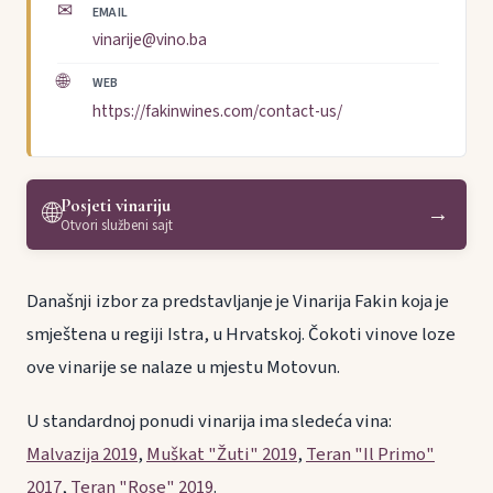
✉
EMAIL
vinarije@vino.ba
🌐
WEB
https://fakinwines.com/contact-us/
Posjeti vinariju
🌐
→
Otvori službeni sajt
Današnji izbor za predstavljanje je Vinarija Fakin koja je
smještena u regiji Istra, u Hrvatskoj. Čokoti vinove loze
ove vinarije se nalaze u mjestu Motovun.
U standardnoj ponudi vinarija ima sledeća vina:
Malvazija 2019
,
Muškat "Žuti" 2019
,
Teran "Il Primo"
2017
,
Teran "Rose" 2019
.