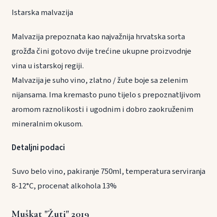
Istarska malvazija
Malvazija prepoznata kao najvažnija hrvatska sorta
grožđa čini gotovo dvije trećine ukupne proizvodnje
vina u istarskoj regiji.
Malvazija je suho vino, zlatno / žute boje sa zelenim
nijansama. Ima kremasto puno tijelo s prepoznatljivom
aromom raznolikosti i ugodnim i dobro zaokruženim
mineralnim okusom.
Detaljni podaci
Suvo belo vino, pakiranje 750ml, temperatura serviranja
8-12°C, procenat alkohola 13%
Muškat "Žuti" 2019