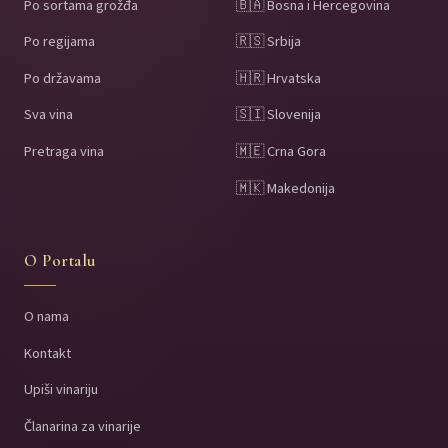
Po sortama grožđa
🇧🇦 Bosna i Hercegovina
Po regijama
🇷🇸 Srbija
Po državama
🇭🇷 Hrvatska
Sva vina
🇸🇮 Slovenija
Pretraga vina
🇲🇪 Crna Gora
🇲🇰 Makedonija
O Portalu
O nama
Kontakt
Upiši vinariju
Članarina za vinarije