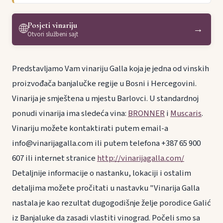
Posjeti vinariju
🌐
→
Otvori službeni sajt
Predstavljamo Vam vinariju Galla koja je jedna od vinskih
proizvođača banjalučke regije u Bosni i Hercegovini.
Vinarija je smještena u mjestu Barlovci. U standardnoj
ponudi vinarija ima sledeća vina:
BRONNER
i
Muscaris
.
Vinariju možete kontaktirati putem email-a
info@vinarijagalla.com ili putem telefona +387 65 900
607 ili internet stranice
http://vinarijagalla.com/
Detaljnije informacije o nastanku, lokaciji i ostalim
detaljima možete pročitati u nastavku "Vinarija Galla
nastala je kao rezultat dugogodišnje želje porodice Galić
iz Banjaluke da zasadi vlastiti vinograd. Počeli smo sa