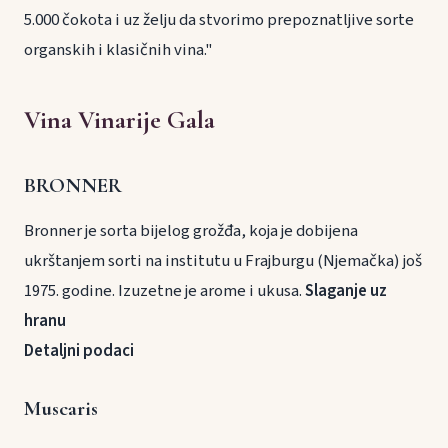
5.000 čokota i uz želju da stvorimo prepoznatljive sorte
organskih i klasičnih vina."
Vina Vinarije Gala
BRONNER
Bronner je sorta bijelog grožđa, koja je dobijena
ukrštanjem sorti na institutu u Frajburgu (Njemačka) još
1975. godine. Izuzetne je arome i ukusa.
Slaganje uz
hranu
Detaljni podaci
Muscaris