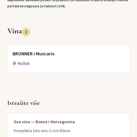
Napomena: Navedeni podaci su preuzeti sa službenih stranica vinarije i vlasnik
portala ne odgovara za tačnost istih.
Vina
1
BRONNER i Muscaris
🍇
Muškat
Istražite više
Sva vina — Bosna i Hercegovina
Kompletna lista vina iz ove države