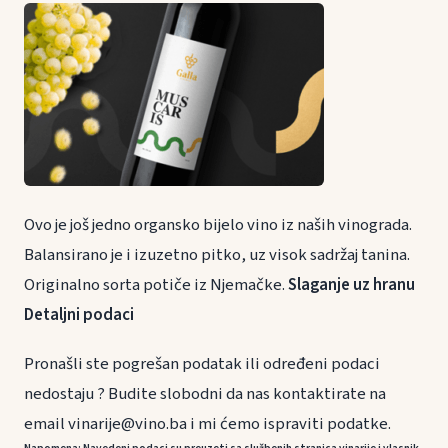
Ovo je još jedno organsko bijelo vino iz naših vinograda.
Balansirano je i izuzetno pitko, uz visok sadržaj tanina.
Originalno sorta potiče iz Njemačke.
Slaganje uz hranu
Detaljni podaci
Pronašli ste pogrešan podatak ili određeni podaci
nedostaju ? Budite slobodni da nas kontaktirate na
email vinarije@vino.ba i mi ćemo ispraviti podatke.