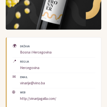
🌍
DRŽAVA
Bosna i Hercegovina
📍
REGIJA
Hercegovina
✉
EMAIL
vinarije@vino.ba
🌐
WEB
http://vinarijagalla.com/